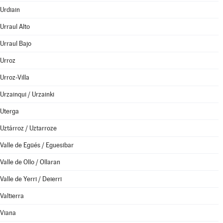
Urdiain
Urraul Alto
Urraul Bajo
Urroz
Urroz-Villa
Urzainqui / Urzainki
Uterga
Uztárroz / Uztarroze
Valle de Egüés / Eguesibar
Valle de Ollo / Ollaran
Valle de Yerri / Deierri
Valtierra
Viana