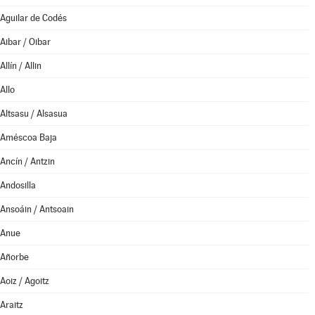
Aguilar de Codés
Aibar / Oibar
Allín / Allin
Allo
Altsasu / Alsasua
Améscoa Baja
Ancín / Antzin
Andosilla
Ansoáin / Antsoain
Anue
Añorbe
Aoiz / Agoitz
Araitz