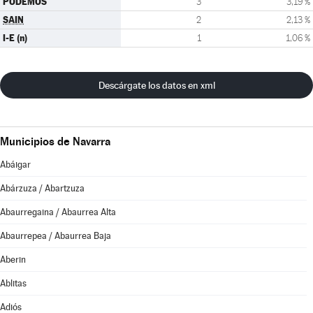
PODEMOS
3
3,19 %
SAIN
2
2,13 %
I-E (n)
1
1,06 %
Descárgate los datos en xml
Municipios de Navarra
Abáigar
Abárzuza / Abartzuza
Abaurregaina / Abaurrea Alta
Abaurrepea / Abaurrea Baja
Aberin
Ablitas
Adiós