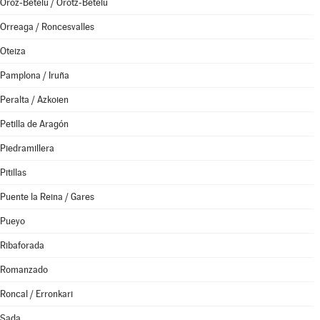
Oroz-Betelu / Orotz-Betelu
Orreaga / Roncesvalles
Oteiza
Pamplona / Iruña
Peralta / Azkoien
Petilla de Aragón
Piedramillera
Pitillas
Puente la Reina / Gares
Pueyo
Ribaforada
Romanzado
Roncal / Erronkari
Sada