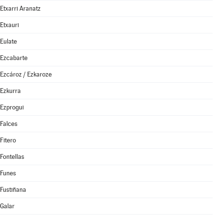
Etxarri Aranatz
Etxauri
Eulate
Ezcabarte
Ezcároz / Ezkaroze
Ezkurra
Ezprogui
Falces
Fitero
Fontellas
Funes
Fustiñana
Galar