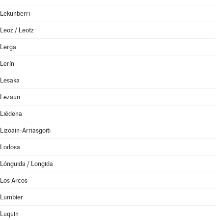
Lekunberri
Leoz / Leotz
Lerga
Lerín
Lesaka
Lezaun
Liédena
Lizoáin-Arriasgoiti
Lodosa
Lónguida / Longida
Los Arcos
Lumbier
Luquin