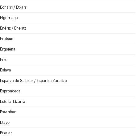
Echarri / Etxarri
Elgorriaga
Enériz / Eneritz
Eratsun
Ergoiena
Erro
Eslava
Esparza de Salazar / Espartza Zaraitzu
Espronceda
Estella-Lizarra
Esteribar
Etayo
Etxalar