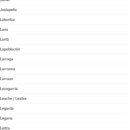
Juslapeña
Lakuntza
Lana
Lantz
Lapoblación
Larraga
Larraona
Larraun
Lazagurría
Leache / Leatxe
Legarda
Legaria
Leitza