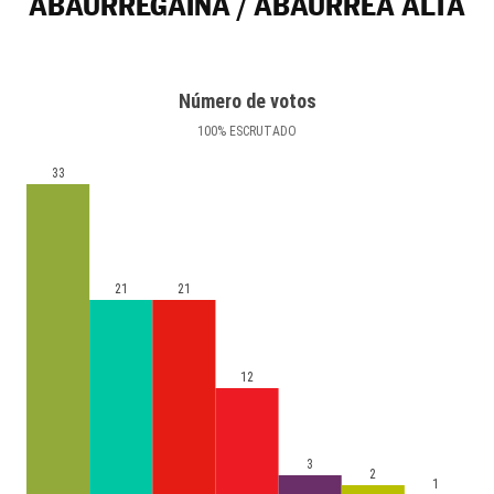
ABAURREGAINA / ABAURREA ALTA
Número de votos
100
%
ESCRUTADO
33
21
21
12
3
2
1