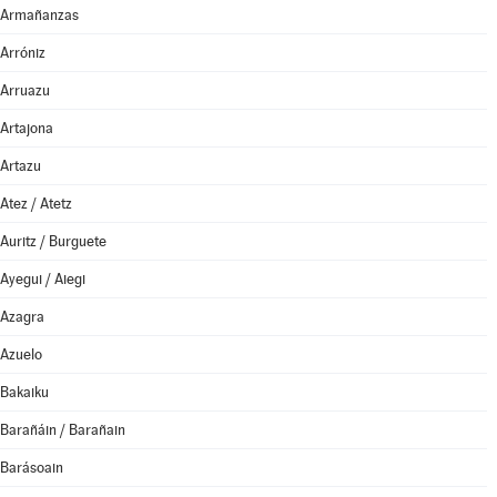
Armañanzas
Arróniz
Arruazu
Artajona
Artazu
Atez / Atetz
Auritz / Burguete
Ayegui / Aiegi
Azagra
Azuelo
Bakaiku
Barañáin / Barañain
Barásoain