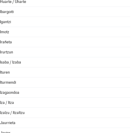
Huarte / Uharte
Ibargoiti
Igantzi
Imotz
Irañeta
Irurtzun
Isaba / Izaba
Ituren
Iturmendi
Izagaondoa
Iza / Itza
Izalzu / Itzaltzu
Jaurrieta
Javier