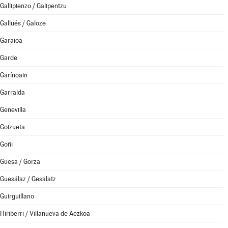
Gallipienzo / Galipentzu
Gallués / Galoze
Garaioa
Garde
Garínoain
Garralda
Genevilla
Goizueta
Goñi
Güesa / Gorza
Guesálaz / Gesalatz
Guirguillano
Hiriberri / Villanueva de Aezkoa