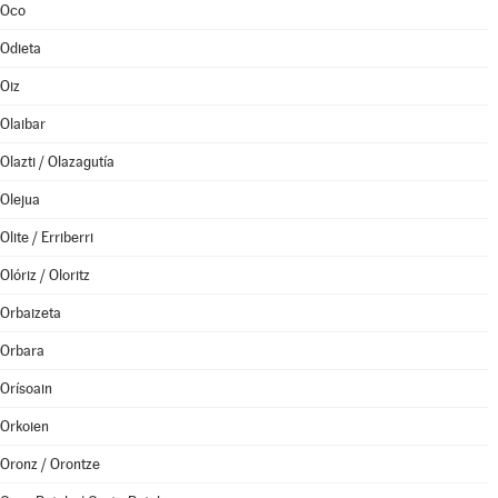
Oco
Odieta
Oiz
Olaibar
Olazti / Olazagutía
Olejua
Olite / Erriberri
Olóriz / Oloritz
Orbaizeta
Orbara
Orísoain
Orkoien
Oronz / Orontze