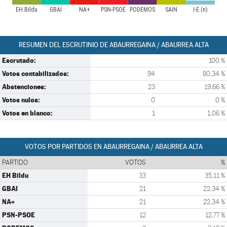
EH Bildu
GBAI
NA+
PSN-PSOE
PODEMOS
SAIN
I-E (n)
RESUMEN DEL ESCRUTINIO DE ABAURREGAINA / ABAURREA ALTA
Escrutado:
100 %
Votos contabilizados:
94
80,34 %
Abstenciones:
23
19,66 %
Votos nulos:
0
0 %
Votos en blanco:
1
1,06 %
VOTOS POR PARTIDOS EN ABAURREGAINA / ABAURREA ALTA
PARTIDO
VOTOS
%
EH Bildu
33
35,11 %
GBAI
21
22,34 %
NA+
21
22,34 %
PSN-PSOE
12
12,77 %