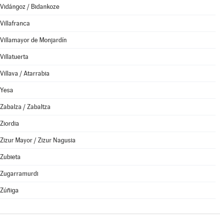
Vidángoz / Bidankoze
Villafranca
Villamayor de Monjardín
Villatuerta
Villava / Atarrabia
Yesa
Zabalza / Zabaltza
Ziordia
Zizur Mayor / Zizur Nagusia
Zubieta
Zugarramurdi
Zúñiga