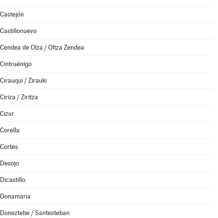
Castejón
Castillonuevo
Cendea de Olza / Oltza Zendea
Cintruénigo
Cirauqui / Zirauki
Ciriza / Ziritza
Cizur
Corella
Cortes
Desojo
Dicastillo
Donamaria
Doneztebe / Santesteban