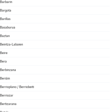
Barbarin
Bargota
Barillas
Basaburua
Baztan
Beintza-Labaien
Beire
Bera
Berbinzana
Beriáin
Berrioplano / Berriobeiti
Berriozar
Bertizarana