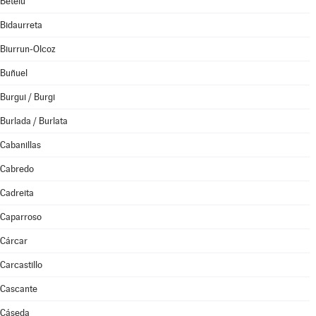
Betelu
Bidaurreta
Biurrun-Olcoz
Buñuel
Burgui / Burgi
Burlada / Burlata
Cabanillas
Cabredo
Cadreita
Caparroso
Cárcar
Carcastillo
Cascante
Cáseda