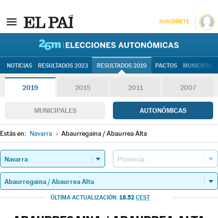
SUSCRÍBETE
26M | Elec
NOTICIAS
RESULTADOS 2023
RESULTADOS 2019
PACTOS
MUNICIPALE
2019
2015
2011
2007
MUNICIPALES
AUTONÓMICAS
Estás en:
Navarra
»
Abaurregaina / Abaurrea Alta
18.52
ÚLTIMA ACTUALIZACIÓN:
CEST