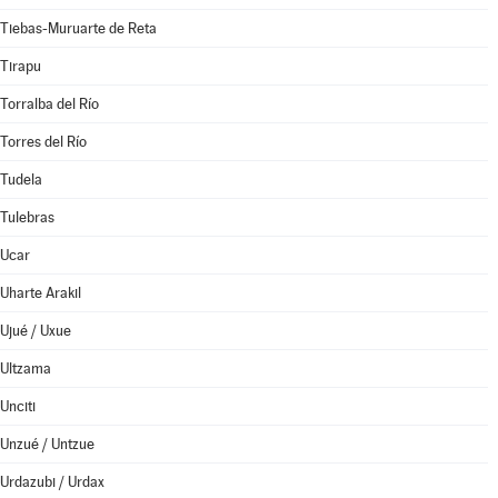
Tiebas-Muruarte de Reta
Tirapu
Torralba del Río
Torres del Río
Tudela
Tulebras
Ucar
Uharte Arakil
Ujué / Uxue
Ultzama
Unciti
Unzué / Untzue
Urdazubi / Urdax