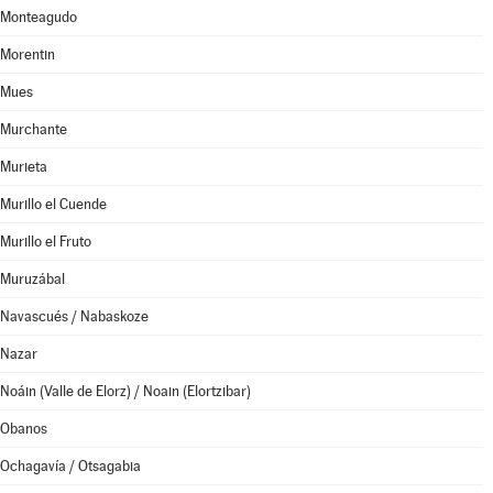
Monteagudo
Morentin
Mues
Murchante
Murieta
Murillo el Cuende
Murillo el Fruto
Muruzábal
Navascués / Nabaskoze
Nazar
Noáin (Valle de Elorz) / Noain (Elortzibar)
Obanos
Ochagavía / Otsagabia