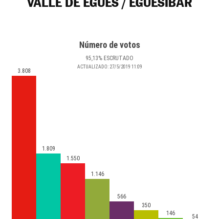
VALLE DE EGÜÉS / EGUESIBAR
Número de votos
95
,13
%
ESCRUTADO
ACTUALIZADO:
27/5/2019
11:09
3.808
1.809
1.550
1.146
566
350
146
54