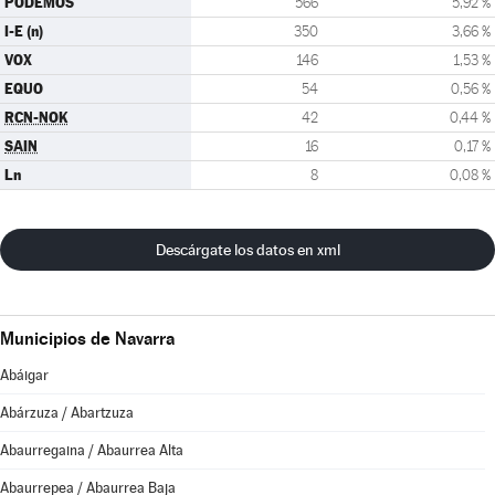
PODEMOS
566
5,92 %
I-E (n)
350
3,66 %
VOX
146
1,53 %
EQUO
54
0,56 %
RCN-NOK
42
0,44 %
SAIN
16
0,17 %
Ln
8
0,08 %
Descárgate los datos en xml
Municipios de Navarra
Abáigar
Abárzuza / Abartzuza
Abaurregaina / Abaurrea Alta
Abaurrepea / Abaurrea Baja