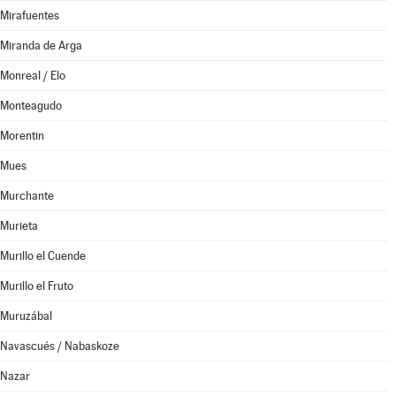
Mirafuentes
Miranda de Arga
Monreal / Elo
Monteagudo
Morentin
Mues
Murchante
Murieta
Murillo el Cuende
Murillo el Fruto
Muruzábal
Navascués / Nabaskoze
Nazar