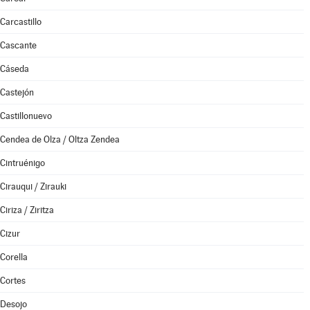
Carcastillo
Cascante
Cáseda
Castejón
Castillonuevo
Cendea de Olza / Oltza Zendea
Cintruénigo
Cirauqui / Zirauki
Ciriza / Ziritza
Cizur
Corella
Cortes
Desojo