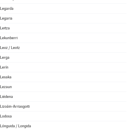
Legarda
Legaria
Leitza
Lekunberri
Leoz / Leotz
Lerga
Lerín
Lesaka
Lezaun
Liédena
Lizoáin-Arriasgoiti
Lodosa
Lónguida / Longida