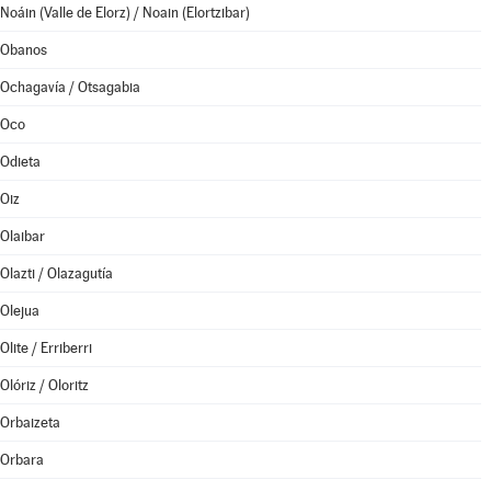
Noáin (Valle de Elorz) / Noain (Elortzibar)
Obanos
Ochagavía / Otsagabia
Oco
Odieta
Oiz
Olaibar
Olazti / Olazagutía
Olejua
Olite / Erriberri
Olóriz / Oloritz
Orbaizeta
Orbara