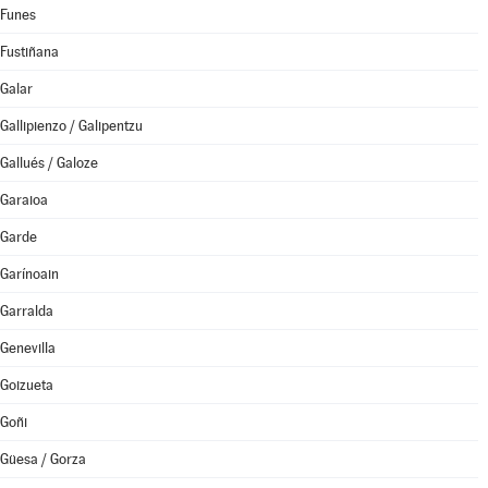
Funes
Fustiñana
Galar
Gallipienzo / Galipentzu
Gallués / Galoze
Garaioa
Garde
Garínoain
Garralda
Genevilla
Goizueta
Goñi
Güesa / Gorza