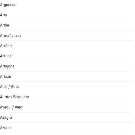
Arguedas
Aria
Aribe
Armañanzas
Arróniz
Arruazu
Artajona
Artazu
Atez / Atetz
Auritz / Burguete
Ayegui / Aiegi
Azagra
Azuelo