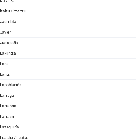
Iza / Itza
Izalzu / Itzaltzu
Jaurrieta
Javier
Juslapeña
Lakuntza
Lana
Lantz
Lapoblación
Larraga
Larraona
Larraun
Lazagurría
Leache / Leatxe