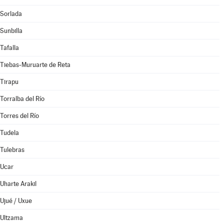
Sorlada
Sunbilla
Tafalla
Tiebas-Muruarte de Reta
Tirapu
Torralba del Río
Torres del Río
Tudela
Tulebras
Ucar
Uharte Arakil
Ujué / Uxue
Ultzama