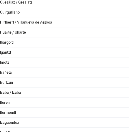
Guesálaz / Gesalatz
Guirguillano
Hiriberri / Villanueva de Aezkoa
Huarte / Uharte
Ibargoiti
Igantzi
Imotz
Irañeta
Irurtzun
Isaba / Izaba
Ituren
Iturmendi
Izagaondoa