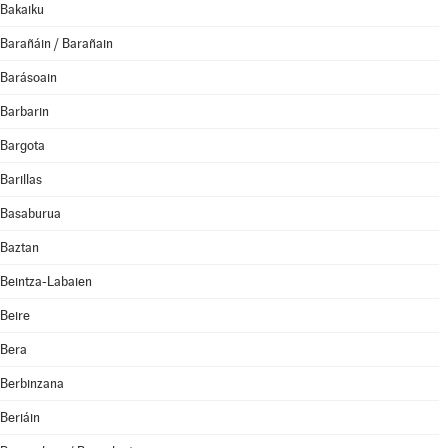
Bakaiku
Barañáin / Barañain
Barásoain
Barbarin
Bargota
Barillas
Basaburua
Baztan
Beintza-Labaien
Beire
Bera
Berbinzana
Beriáin