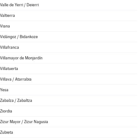
Valle de Yerri / Deierri
Valtierra
Viana
Vidángoz / Bidankoze
Villafranca
Villamayor de Monjardín
Villatuerta
Villava / Atarrabia
Yesa
Zabalza / Zabaltza
Ziordia
Zizur Mayor / Zizur Nagusia
Zubieta