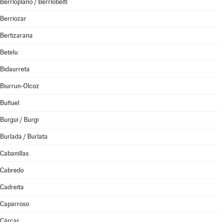
Berrioplano / Berriobeiti
Berriozar
Bertizarana
Betelu
Bidaurreta
Biurrun-Olcoz
Buñuel
Burgui / Burgi
Burlada / Burlata
Cabanillas
Cabredo
Cadreita
Caparroso
Cárcar