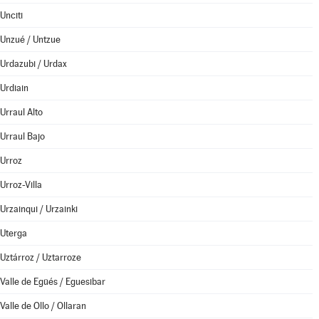
Unciti
Unzué / Untzue
Urdazubi / Urdax
Urdiain
Urraul Alto
Urraul Bajo
Urroz
Urroz-Villa
Urzainqui / Urzainki
Uterga
Uztárroz / Uztarroze
Valle de Egüés / Eguesibar
Valle de Ollo / Ollaran