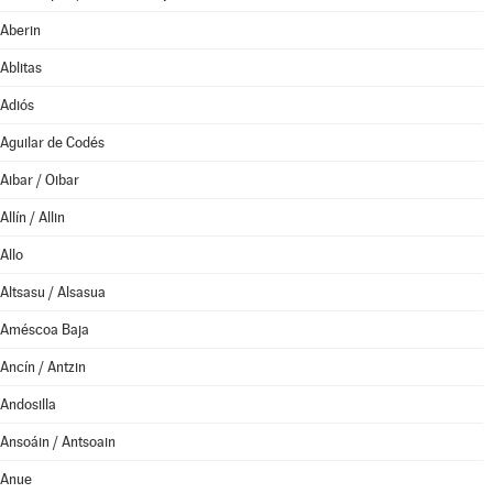
Aberin
Ablitas
Adiós
Aguilar de Codés
Aibar / Oibar
Allín / Allin
Allo
Altsasu / Alsasua
Améscoa Baja
Ancín / Antzin
Andosilla
Ansoáin / Antsoain
Anue