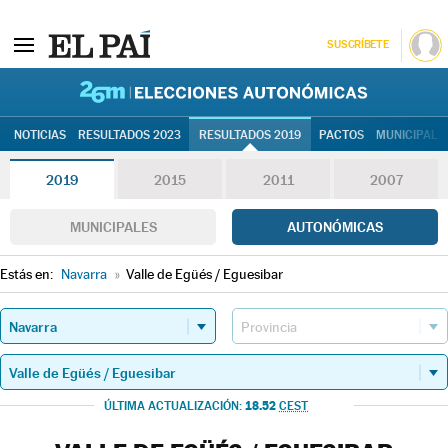
SUSCRÍBETE
26M | Elec
NOTICIAS
RESULTADOS 2023
RESULTADOS 2019
PACTOS
MUNICIPALE
2019
2015
2011
2007
MUNICIPALES
AUTONÓMICAS
Estás en:
Navarra
»
Valle de Egüés / Eguesibar
18.52
ÚLTIMA ACTUALIZACIÓN:
CEST