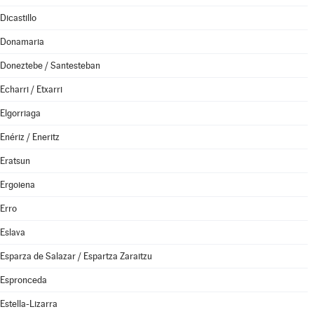
Dicastillo
Donamaria
Doneztebe / Santesteban
Echarri / Etxarri
Elgorriaga
Enériz / Eneritz
Eratsun
Ergoiena
Erro
Eslava
Esparza de Salazar / Espartza Zaraitzu
Espronceda
Estella-Lizarra