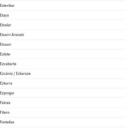
Esteribar
Etayo
Etxalar
Etxarri Aranatz
Etxauri
Eulate
Ezcabarte
Ezcároz / Ezkaroze
Ezkurra
Ezprogui
Falces
Fitero
Fontellas