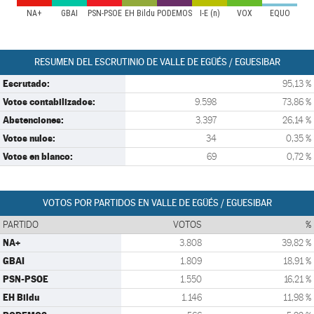
NA+
GBAI
PSN-PSOE
EH Bildu
PODEMOS
I-E (n)
VOX
EQUO
RESUMEN DEL ESCRUTINIO DE VALLE DE EGÜÉS / EGUESIBAR
Escrutado:
95,13 %
Votos contabilizados:
9.598
73,86 %
Abstenciones:
3.397
26,14 %
Votos nulos:
34
0,35 %
Votos en blanco:
69
0,72 %
VOTOS POR PARTIDOS EN VALLE DE EGÜÉS / EGUESIBAR
PARTIDO
VOTOS
%
NA+
3.808
39,82 %
GBAI
1.809
18,91 %
PSN-PSOE
1.550
16,21 %
EH Bildu
1.146
11,98 %