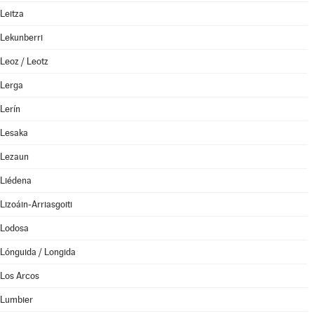
Leitza
Lekunberri
Leoz / Leotz
Lerga
Lerín
Lesaka
Lezaun
Liédena
Lizoáin-Arriasgoiti
Lodosa
Lónguida / Longida
Los Arcos
Lumbier