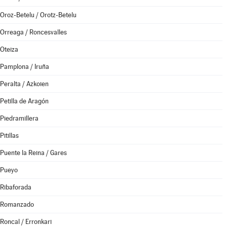
Oroz-Betelu / Orotz-Betelu
Orreaga / Roncesvalles
Oteiza
Pamplona / Iruña
Peralta / Azkoien
Petilla de Aragón
Piedramillera
Pitillas
Puente la Reina / Gares
Pueyo
Ribaforada
Romanzado
Roncal / Erronkari