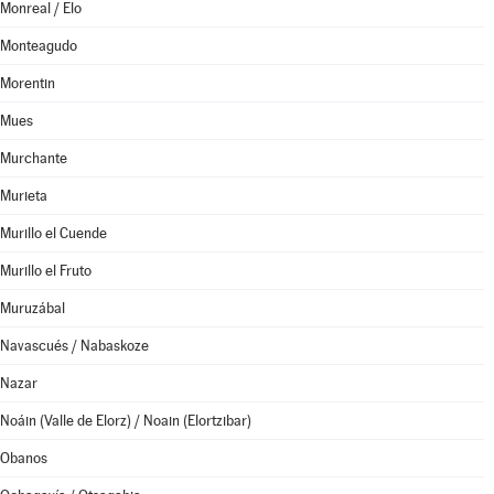
Monreal / Elo
Monteagudo
Morentin
Mues
Murchante
Murieta
Murillo el Cuende
Murillo el Fruto
Muruzábal
Navascués / Nabaskoze
Nazar
Noáin (Valle de Elorz) / Noain (Elortzibar)
Obanos