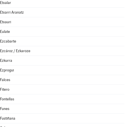
Etxalar
Etxarri Aranatz
Etxauri
Eulate
Ezcabarte
Ezcároz / Ezkaroze
Ezkurra
Ezprogui
Falces
Fitero
Fontellas
Funes
Fustiñana