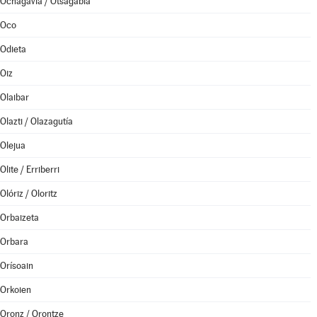
Ochagavía / Otsagabia
Oco
Odieta
Oiz
Olaibar
Olazti / Olazagutía
Olejua
Olite / Erriberri
Olóriz / Oloritz
Orbaizeta
Orbara
Orísoain
Orkoien
Oronz / Orontze