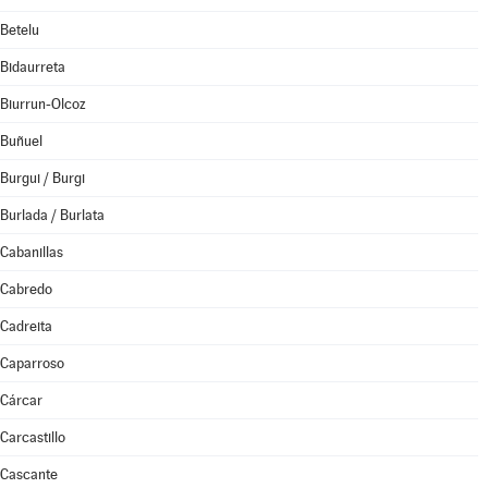
Betelu
Bidaurreta
Biurrun-Olcoz
Buñuel
Burgui / Burgi
Burlada / Burlata
Cabanillas
Cabredo
Cadreita
Caparroso
Cárcar
Carcastillo
Cascante