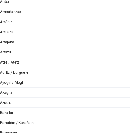
Aribe
Armañanzas
Arróniz
Arruazu
Artajona
Artazu
Atez / Atetz
Auritz / Burguete
Ayegui / Aiegi
Azagra
Azuelo
Bakaiku
Barañáin / Barañain
Barásoain