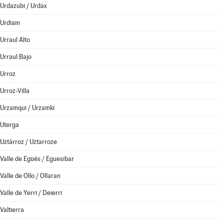
Urdazubi / Urdax
Urdiain
Urraul Alto
Urraul Bajo
Urroz
Urroz-Villa
Urzainqui / Urzainki
Uterga
Uztárroz / Uztarroze
Valle de Egüés / Eguesibar
Valle de Ollo / Ollaran
Valle de Yerri / Deierri
Valtierra