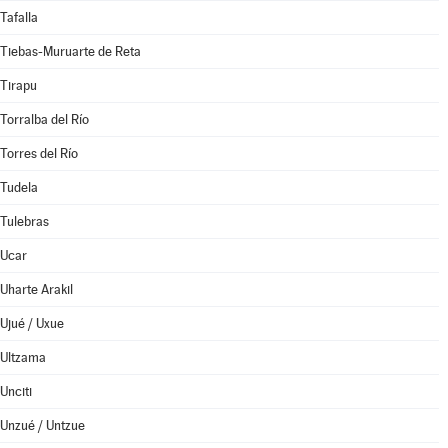
Tafalla
Tiebas-Muruarte de Reta
Tirapu
Torralba del Río
Torres del Río
Tudela
Tulebras
Ucar
Uharte Arakil
Ujué / Uxue
Ultzama
Unciti
Unzué / Untzue