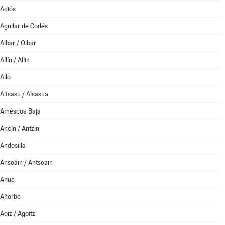
Adiós
Aguilar de Codés
Aibar / Oibar
Allín / Allin
Allo
Altsasu / Alsasua
Améscoa Baja
Ancín / Antzin
Andosilla
Ansoáin / Antsoain
Anue
Añorbe
Aoiz / Agoitz