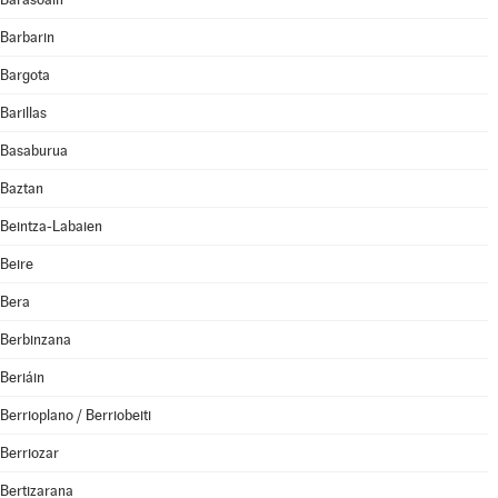
Barbarin
Bargota
Barillas
Basaburua
Baztan
Beintza-Labaien
Beire
Bera
Berbinzana
Beriáin
Berrioplano / Berriobeiti
Berriozar
Bertizarana