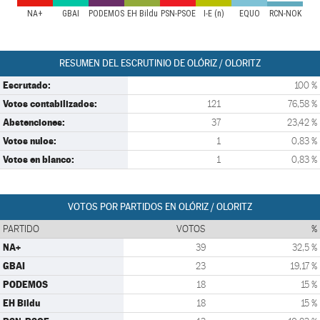
NA+
GBAI
PODEMOS
EH Bildu
PSN-PSOE
I-E (n)
EQUO
RCN-NOK
RESUMEN DEL ESCRUTINIO DE OLÓRIZ / OLORITZ
Escrutado:
100 %
Votos contabilizados:
121
76,58 %
Abstenciones:
37
23,42 %
Votos nulos:
1
0,83 %
Votos en blanco:
1
0,83 %
VOTOS POR PARTIDOS EN OLÓRIZ / OLORITZ
PARTIDO
VOTOS
%
NA+
39
32,5 %
GBAI
23
19,17 %
PODEMOS
18
15 %
EH Bildu
18
15 %