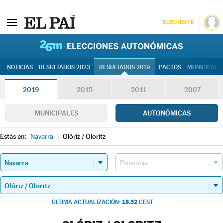
SUSCRÍBETE
26M | Elec
NOTICIAS
RESULTADOS 2023
RESULTADOS 2019
PACTOS
MUNICIPALE
2019
2015
2011
2007
MUNICIPALES
AUTONÓMICAS
Estás en:
Navarra
»
Olóriz / Oloritz
18.52
ÚLTIMA ACTUALIZACIÓN:
CEST