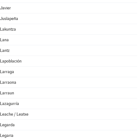
Javier
Juslapeña
Lakuntza
Lana
Lantz
Lapoblación
Larraga
Larraona
Larraun
Lazagurría
Leache / Leatxe
Legarda
Legaria