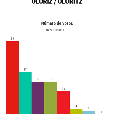
OLÓRIZ / OLORITZ
Número de votos
100
%
ESCRUTADO
39
23
18
18
13
4
3
1