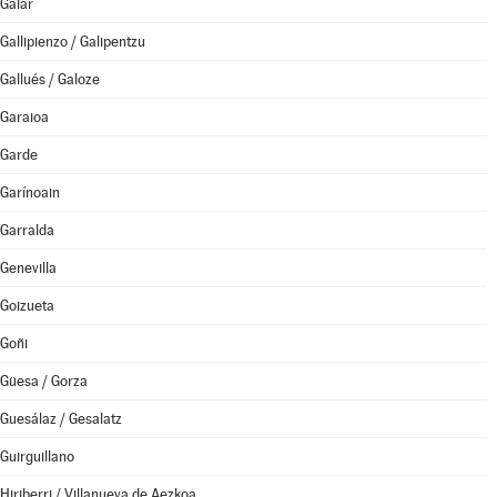
Galar
Gallipienzo / Galipentzu
Gallués / Galoze
Garaioa
Garde
Garínoain
Garralda
Genevilla
Goizueta
Goñi
Güesa / Gorza
Guesálaz / Gesalatz
Guirguillano
Hiriberri / Villanueva de Aezkoa