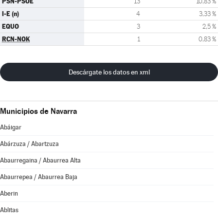
PSN-PSOE
13
10,83 %
I-E (n)
4
3,33 %
EQUO
3
2,5 %
RCN-NOK
1
0,83 %
Descárgate los datos en xml
Municipios de Navarra
Abáigar
Abárzuza / Abartzuza
Abaurregaina / Abaurrea Alta
Abaurrepea / Abaurrea Baja
Aberin
Ablitas