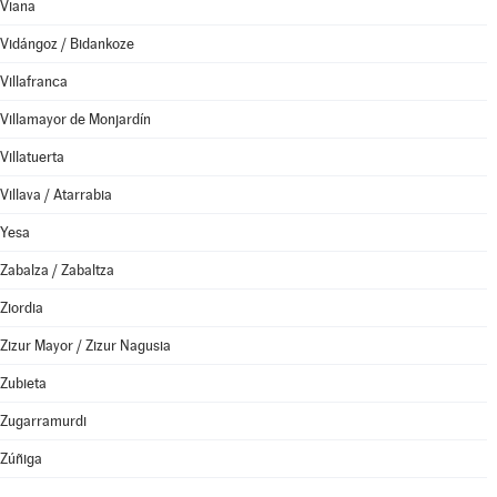
Viana
Vidángoz / Bidankoze
Villafranca
Villamayor de Monjardín
Villatuerta
Villava / Atarrabia
Yesa
Zabalza / Zabaltza
Ziordia
Zizur Mayor / Zizur Nagusia
Zubieta
Zugarramurdi
Zúñiga