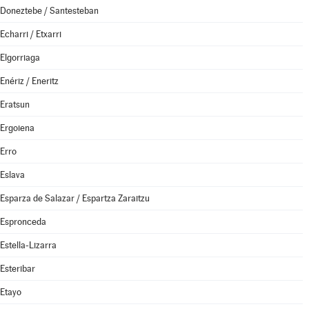
Doneztebe / Santesteban
Echarri / Etxarri
Elgorriaga
Enériz / Eneritz
Eratsun
Ergoiena
Erro
Eslava
Esparza de Salazar / Espartza Zaraitzu
Espronceda
Estella-Lizarra
Esteribar
Etayo