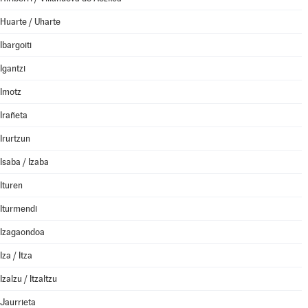
Huarte / Uharte
Ibargoiti
Igantzi
Imotz
Irañeta
Irurtzun
Isaba / Izaba
Ituren
Iturmendi
Izagaondoa
Iza / Itza
Izalzu / Itzaltzu
Jaurrieta