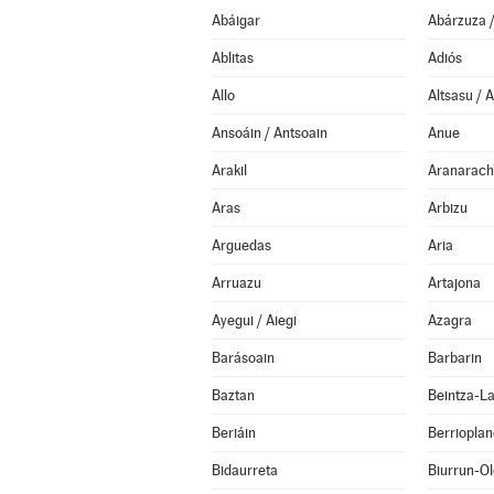
Abáigar
Abárzuza 
Ablitas
Adiós
Allo
Altsasu / 
Ansoáin / Antsoain
Anue
Arakil
Aranarach
Aras
Arbizu
Arguedas
Aria
Arruazu
Artajona
Ayegui / Aiegi
Azagra
Barásoain
Barbarin
Baztan
Beintza-L
Beriáin
Berrioplano
Bidaurreta
Biurrun-O