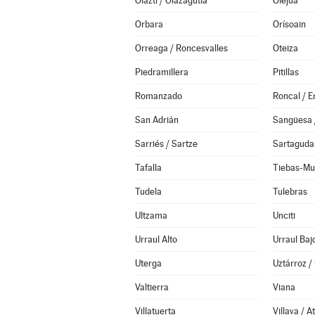
Olazti / Olazagutía
Olejua
Orbara
Orísoain
Orreaga / Roncesvalles
Oteiza
Piedramillera
Pitillas
Romanzado
Roncal / E
San Adrián
Sangüesa 
Sarriés / Sartze
Sartaguda
Tafalla
Tiebas-Mu
Tudela
Tulebras
Ultzama
Unciti
Urraul Alto
Urraul Baj
Uterga
Uztárroz /
Valtierra
Viana
Villatuerta
Villava / A