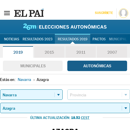
SUSCRÍBETE
26M | Elec
NOTICIAS
RESULTADOS 2023
RESULTADOS 2019
PACTOS
MUNICIPALE
2019
2015
2011
2007
MUNICIPALES
AUTONÓMICAS
Estás en:
Navarra
»
Azagra
18.52
ÚLTIMA ACTUALIZACIÓN:
CEST