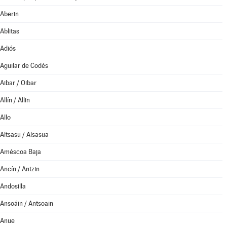
Aberin
Ablitas
Adiós
Aguilar de Codés
Aibar / Oibar
Allín / Allin
Allo
Altsasu / Alsasua
Améscoa Baja
Ancín / Antzin
Andosilla
Ansoáin / Antsoain
Anue