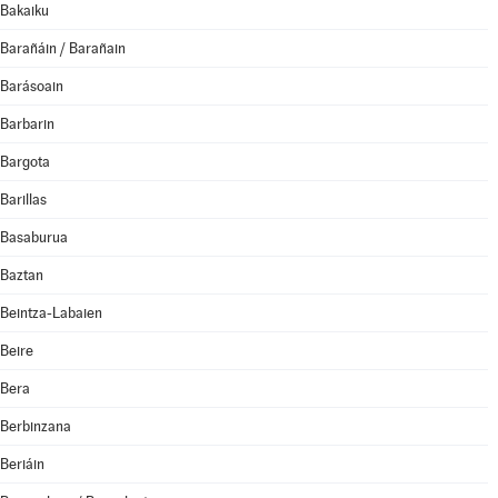
Bakaiku
Barañáin / Barañain
Barásoain
Barbarin
Bargota
Barillas
Basaburua
Baztan
Beintza-Labaien
Beire
Bera
Berbinzana
Beriáin