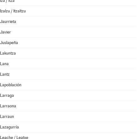
Iza / Itza
Izalzu / Itzaltzu
Jaurrieta
Javier
Juslapeña
Lakuntza
Lana
Lantz
Lapoblación
Larraga
Larraona
Larraun
Lazagurría
Leache / Leatxe