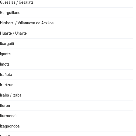
Guesálaz / Gesalatz
Guirguillano
Hiriberri / Villanueva de Aezkoa
Huarte / Uharte
Ibargoiti
Igantzi
Imotz
Irañeta
Irurtzun
Isaba / Izaba
Ituren
Iturmendi
Izagaondoa