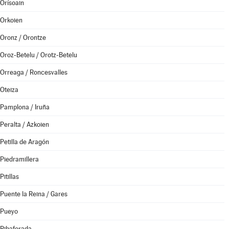
Orísoain
Orkoien
Oronz / Orontze
Oroz-Betelu / Orotz-Betelu
Orreaga / Roncesvalles
Oteiza
Pamplona / Iruña
Peralta / Azkoien
Petilla de Aragón
Piedramillera
Pitillas
Puente la Reina / Gares
Pueyo
Ribaforada