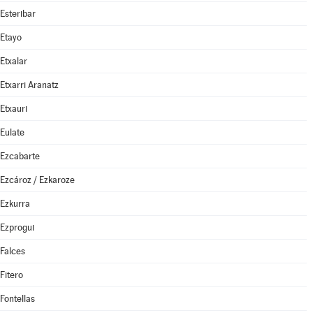
Esteribar
Etayo
Etxalar
Etxarri Aranatz
Etxauri
Eulate
Ezcabarte
Ezcároz / Ezkaroze
Ezkurra
Ezprogui
Falces
Fitero
Fontellas