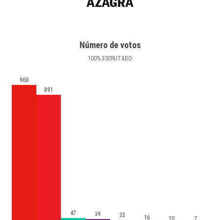
AZAGRA
Número de votos
100
%
ESCRUTADO
960
891
47
39
32
16
10
7