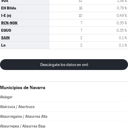
VOX
32
1,58 %
EH Bildu
16
0,79 %
I-E (n)
10
0,49 %
RCN-NOK
7
0,35 %
EQUO
7
0,35 %
SAIN
2
0,1 %
Ln
2
0,1 %
Descárgate los datos en xml
Municipios de Navarra
Abáigar
Abárzuza / Abartzuza
Abaurregaina / Abaurrea Alta
Abaurrepea / Abaurrea Baja