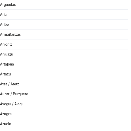
Arguedas
Aria
Aribe
Armañanzas
Arróniz
Arruazu
Artajona
Artazu
Atez / Atetz
Auritz / Burguete
Ayegui / Aiegi
Azagra
Azuelo