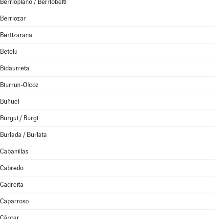
Berrioplano / Berriobeiti
Berriozar
Bertizarana
Betelu
Bidaurreta
Biurrun-Olcoz
Buñuel
Burgui / Burgi
Burlada / Burlata
Cabanillas
Cabredo
Cadreita
Caparroso
Cárcar