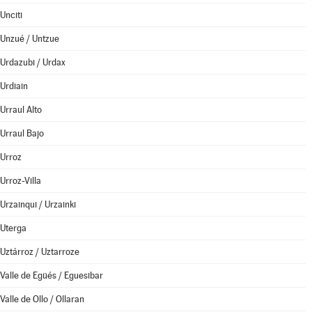
Unciti
Unzué / Untzue
Urdazubi / Urdax
Urdiain
Urraul Alto
Urraul Bajo
Urroz
Urroz-Villa
Urzainqui / Urzainki
Uterga
Uztárroz / Uztarroze
Valle de Egüés / Eguesibar
Valle de Ollo / Ollaran