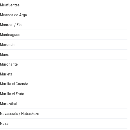
Mirafuentes
Miranda de Arga
Monreal / Elo
Monteagudo
Morentin
Mues
Murchante
Murieta
Murillo el Cuende
Murillo el Fruto
Muruzábal
Navascués / Nabaskoze
Nazar