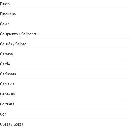
Funes
Fustiñana
Galar
Gallipienzo / Galipentzu
Gallués / Galoze
Garaioa
Garde
Garínoain
Garralda
Genevilla
Goizueta
Goñi
Güesa / Gorza