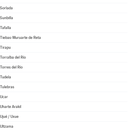
Sorlada
Sunbilla
Tafalla
Tiebas-Muruarte de Reta
Tirapu
Torralba del Río
Torres del Río
Tudela
Tulebras
Ucar
Uharte Arakil
Ujué / Uxue
Ultzama