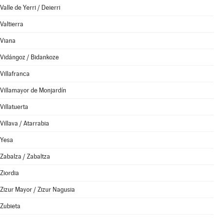
Valle de Yerri / Deierri
Valtierra
Viana
Vidángoz / Bidankoze
Villafranca
Villamayor de Monjardín
Villatuerta
Villava / Atarrabia
Yesa
Zabalza / Zabaltza
Ziordia
Zizur Mayor / Zizur Nagusia
Zubieta