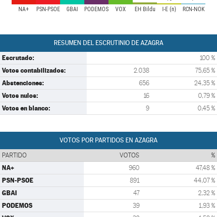
NA+
PSN-PSOE
GBAI
PODEMOS
VOX
EH Bildu
I-E (n)
RCN-NOK
RESUMEN DEL ESCRUTINIO DE AZAGRA
Escrutado:
100 %
Votos contabilizados:
2.038
75,65 %
Abstenciones:
656
24,35 %
Votos nulos:
16
0,79 %
Votos en blanco:
9
0,45 %
VOTOS POR PARTIDOS EN AZAGRA
PARTIDO
VOTOS
%
NA+
960
47,48 %
PSN-PSOE
891
44,07 %
GBAI
47
2,32 %
PODEMOS
39
1,93 %