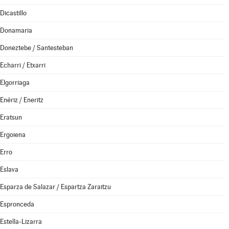
Dicastillo
Donamaria
Doneztebe / Santesteban
Echarri / Etxarri
Elgorriaga
Enériz / Eneritz
Eratsun
Ergoiena
Erro
Eslava
Esparza de Salazar / Espartza Zaraitzu
Espronceda
Estella-Lizarra