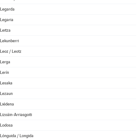
Legarda
Legaria
Leitza
Lekunberri
Leoz / Leotz
Lerga
Lerín
Lesaka
Lezaun
Liédena
Lizoáin-Arriasgoiti
Lodosa
Lónguida / Longida