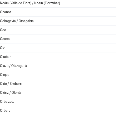
Noáin (Valle de Elorz) / Noain (Elortzibar)
Obanos
Ochagavía / Otsagabia
Oco
Odieta
Oiz
Olaibar
Olazti / Olazagutía
Olejua
Olite / Erriberri
Olóriz / Oloritz
Orbaizeta
Orbara