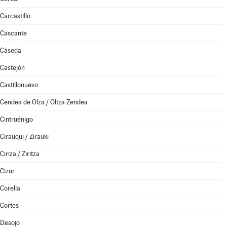
Carcastillo
Cascante
Cáseda
Castejón
Castillonuevo
Cendea de Olza / Oltza Zendea
Cintruénigo
Cirauqui / Zirauki
Ciriza / Ziritza
Cizur
Corella
Cortes
Desojo