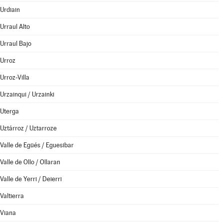
Urdiain
Urraul Alto
Urraul Bajo
Urroz
Urroz-Villa
Urzainqui / Urzainki
Uterga
Uztárroz / Uztarroze
Valle de Egüés / Eguesibar
Valle de Ollo / Ollaran
Valle de Yerri / Deierri
Valtierra
Viana