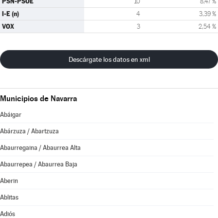
PSN-PSOE
10
8,47 %
I-E (n)
4
3,39 %
VOX
3
2,54 %
Descárgate los datos en xml
Municipios de Navarra
Abáigar
Abárzuza / Abartzuza
Abaurregaina / Abaurrea Alta
Abaurrepea / Abaurrea Baja
Aberin
Ablitas
Adiós