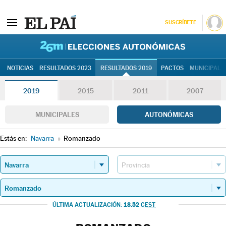
SUSCRÍBETE
26M | Elec
NOTICIAS
RESULTADOS 2023
RESULTADOS 2019
PACTOS
MUNICIPALE
2019
2015
2011
2007
MUNICIPALES
AUTONÓMICAS
Estás en:
Navarra
»
Romanzado
18.52
ÚLTIMA ACTUALIZACIÓN:
CEST