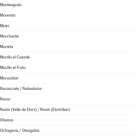
Monteagudo
Morentin
Mues
Murchante
Murieta
Murillo el Cuende
Murillo el Fruto
Muruzábal
Navascués / Nabaskoze
Nazar
Noáin (Valle de Elorz) / Noain (Elortzibar)
Obanos
Ochagavía / Otsagabia