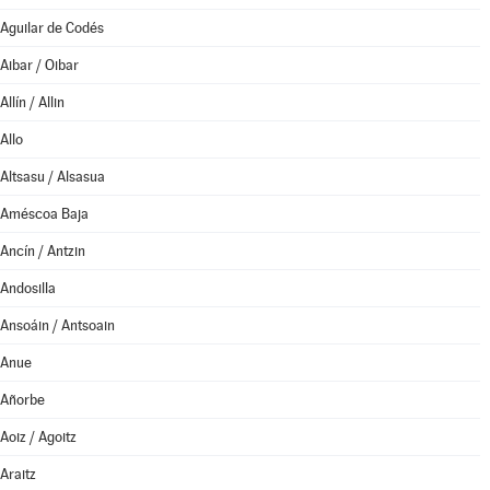
Aguilar de Codés
Aibar / Oibar
Allín / Allin
Allo
Altsasu / Alsasua
Améscoa Baja
Ancín / Antzin
Andosilla
Ansoáin / Antsoain
Anue
Añorbe
Aoiz / Agoitz
Araitz