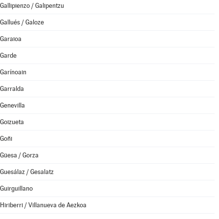
Gallipienzo / Galipentzu
Gallués / Galoze
Garaioa
Garde
Garínoain
Garralda
Genevilla
Goizueta
Goñi
Güesa / Gorza
Guesálaz / Gesalatz
Guirguillano
Hiriberri / Villanueva de Aezkoa