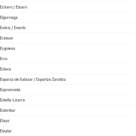
Echarri / Etxarri
Elgorriaga
Enériz / Eneritz
Eratsun
Ergoiena
Erro
Eslava
Esparza de Salazar / Espartza Zaraitzu
Espronceda
Estella-Lizarra
Esteribar
Etayo
Etxalar