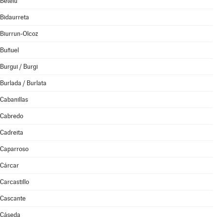
Betelu
Bidaurreta
Biurrun-Olcoz
Buñuel
Burgui / Burgi
Burlada / Burlata
Cabanillas
Cabredo
Cadreita
Caparroso
Cárcar
Carcastillo
Cascante
Cáseda