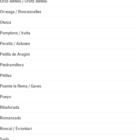
Oroz-Betelu / Orotz-Betelu
Orreaga / Roncesvalles
Oteiza
Pamplona / Iruña
Peralta / Azkoien
Petilla de Aragón
Piedramillera
Pitillas
Puente la Reina / Gares
Pueyo
Ribaforada
Romanzado
Roncal / Erronkari
Sada