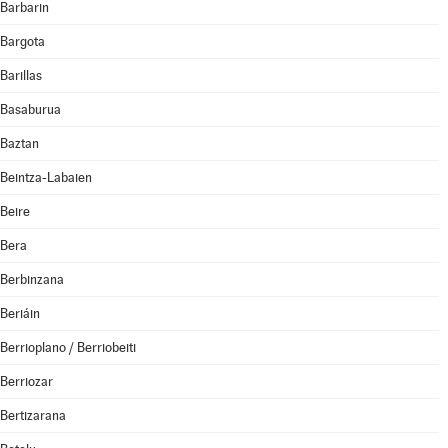
Barbarin
Bargota
Barillas
Basaburua
Baztan
Beintza-Labaien
Beire
Bera
Berbinzana
Beriáin
Berrioplano / Berriobeiti
Berriozar
Bertizarana