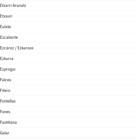
Etxarri Aranatz
Etxauri
Eulate
Ezcabarte
Ezcároz / Ezkaroze
Ezkurra
Ezprogui
Falces
Fitero
Fontellas
Funes
Fustiñana
Galar