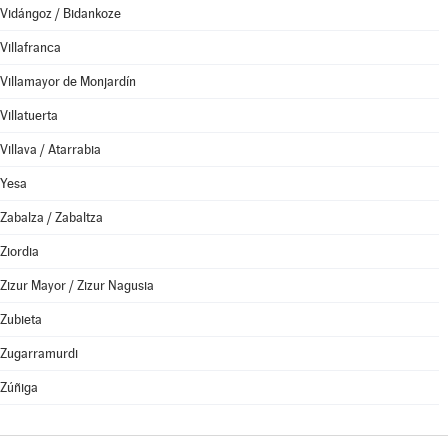
Vidángoz / Bidankoze
Villafranca
Villamayor de Monjardín
Villatuerta
Villava / Atarrabia
Yesa
Zabalza / Zabaltza
Ziordia
Zizur Mayor / Zizur Nagusia
Zubieta
Zugarramurdi
Zúñiga