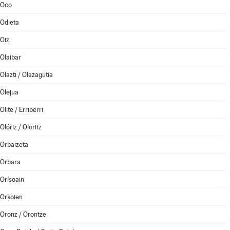
Oco
Odieta
Oiz
Olaibar
Olazti / Olazagutía
Olejua
Olite / Erriberri
Olóriz / Oloritz
Orbaizeta
Orbara
Orísoain
Orkoien
Oronz / Orontze