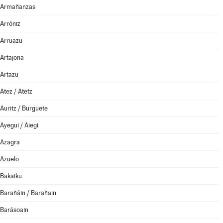
Armañanzas
Arróniz
Arruazu
Artajona
Artazu
Atez / Atetz
Auritz / Burguete
Ayegui / Aiegi
Azagra
Azuelo
Bakaiku
Barañáin / Barañain
Barásoain