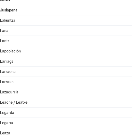
Juslapeña
Lakuntza
Lana
Lantz
Lapoblación
Larraga
Larraona
Larraun
Lazagurría
Leache / Leatxe
Legarda
Legaria
Leitza