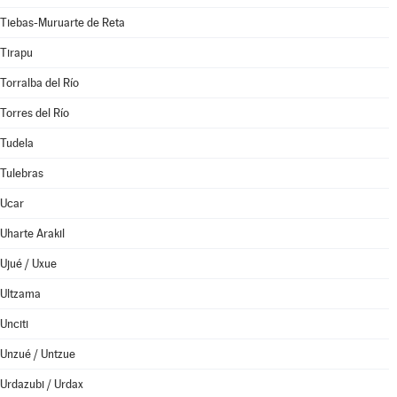
Tiebas-Muruarte de Reta
Tirapu
Torralba del Río
Torres del Río
Tudela
Tulebras
Ucar
Uharte Arakil
Ujué / Uxue
Ultzama
Unciti
Unzué / Untzue
Urdazubi / Urdax