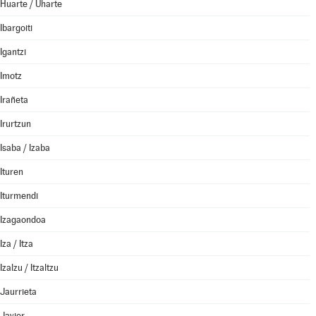
Huarte / Uharte
Ibargoiti
Igantzi
Imotz
Irañeta
Irurtzun
Isaba / Izaba
Ituren
Iturmendi
Izagaondoa
Iza / Itza
Izalzu / Itzaltzu
Jaurrieta
Javier