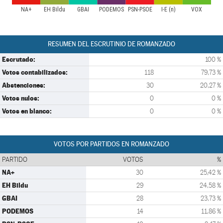
NA+
EH Bildu
GBAI
PODEMOS
PSN-PSOE
I-E (n)
VOX
RESUMEN DEL ESCRUTINIO DE ROMANZADO
Escrutado:
100 %
Votos contabilizados:
118
79,73 %
Abstenciones:
30
20,27 %
Votos nulos:
0
0 %
Votos en blanco:
0
0 %
VOTOS POR PARTIDOS EN ROMANZADO
PARTIDO
VOTOS
%
NA+
30
25,42 %
EH Bildu
29
24,58 %
GBAI
28
23,73 %
PODEMOS
14
11,86 %