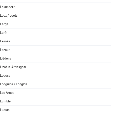
Lekunberri
Leoz / Leotz
Lerga
Lerín
Lesaka
Lezaun
Liédena
Lizoáin-Arriasgoiti
Lodosa
Lónguida / Longida
Los Arcos
Lumbier
Luquin