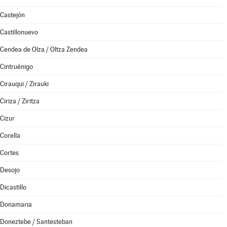
Castejón
Castillonuevo
Cendea de Olza / Oltza Zendea
Cintruénigo
Cirauqui / Zirauki
Ciriza / Ziritza
Cizur
Corella
Cortes
Desojo
Dicastillo
Donamaria
Doneztebe / Santesteban