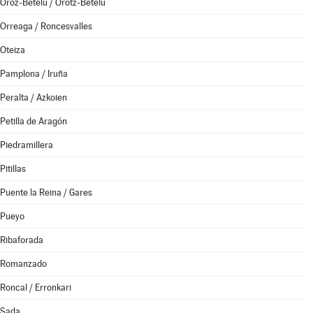
Oroz-Betelu / Orotz-Betelu
Orreaga / Roncesvalles
Oteiza
Pamplona / Iruña
Peralta / Azkoien
Petilla de Aragón
Piedramillera
Pitillas
Puente la Reina / Gares
Pueyo
Ribaforada
Romanzado
Roncal / Erronkari
Sada