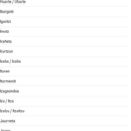
Huarte / Uharte
Ibargoiti
Igantzi
Imotz
Irañeta
Irurtzun
Isaba / Izaba
Ituren
Iturmendi
Izagaondoa
Iza / Itza
Izalzu / Itzaltzu
Jaurrieta
Javier