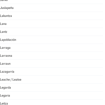
Juslapeña
Lakuntza
Lana
Lantz
Lapoblación
Larraga
Larraona
Larraun
Lazagurría
Leache / Leatxe
Legarda
Legaria
Leitza