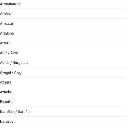
Armañanzas
Arróniz
Arruazu
Artajona
Artazu
Atez / Atetz
Auritz / Burguete
Ayegui / Aiegi
Azagra
Azuelo
Bakaiku
Barañáin / Barañain
Barásoain