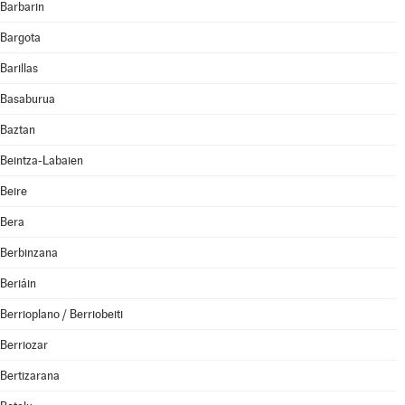
Barbarin
Bargota
Barillas
Basaburua
Baztan
Beintza-Labaien
Beire
Bera
Berbinzana
Beriáin
Berrioplano / Berriobeiti
Berriozar
Bertizarana