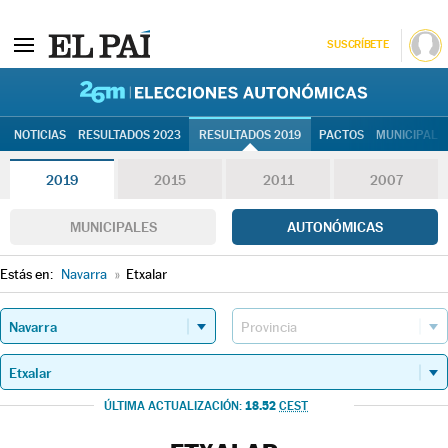
SUSCRÍBETE
26M | Elec
NOTICIAS
RESULTADOS 2023
RESULTADOS 2019
PACTOS
MUNICIPALE
2019
2015
2011
2007
MUNICIPALES
AUTONÓMICAS
Estás en:
Navarra
»
Etxalar
18.52
ÚLTIMA ACTUALIZACIÓN:
CEST