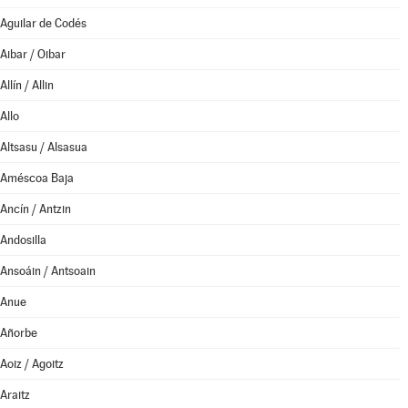
Aguilar de Codés
Aibar / Oibar
Allín / Allin
Allo
Altsasu / Alsasua
Améscoa Baja
Ancín / Antzin
Andosilla
Ansoáin / Antsoain
Anue
Añorbe
Aoiz / Agoitz
Araitz