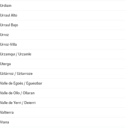
Urdiain
Urraul Alto
Urraul Bajo
Urroz
Urroz-Villa
Urzainqui / Urzainki
Uterga
Uztárroz / Uztarroze
Valle de Egüés / Eguesibar
Valle de Ollo / Ollaran
Valle de Yerri / Deierri
Valtierra
Viana