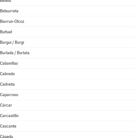
Betelu
Bidaurreta
Biurrun-Olcoz
Buñuel
Burgui / Burgi
Burlada / Burlata
Cabanillas
Cabredo
Cadreita
Caparroso
Cárcar
Carcastillo
Cascante
Cáseda