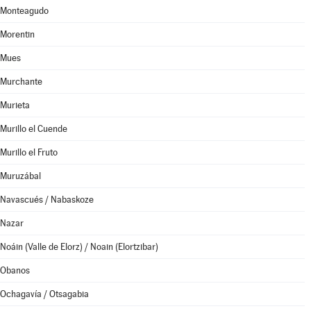
Monteagudo
Morentin
Mues
Murchante
Murieta
Murillo el Cuende
Murillo el Fruto
Muruzábal
Navascués / Nabaskoze
Nazar
Noáin (Valle de Elorz) / Noain (Elortzibar)
Obanos
Ochagavía / Otsagabia