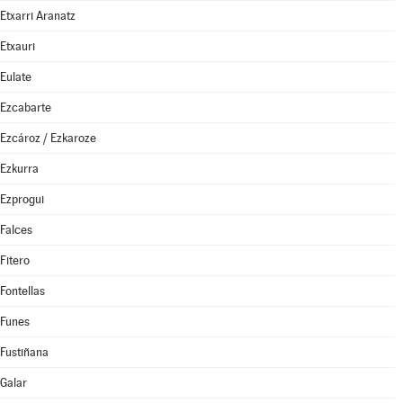
Etxarri Aranatz
Etxauri
Eulate
Ezcabarte
Ezcároz / Ezkaroze
Ezkurra
Ezprogui
Falces
Fitero
Fontellas
Funes
Fustiñana
Galar