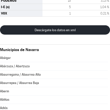
PODEMOS
15
3,13 %
I-E (n)
5
1,04 %
VOX
1
0,21 %
Descárgate los datos en xml
Municipios de Navarra
Abáigar
Abárzuza / Abartzuza
Abaurregaina / Abaurrea Alta
Abaurrepea / Abaurrea Baja
Aberin
Ablitas
Adiós