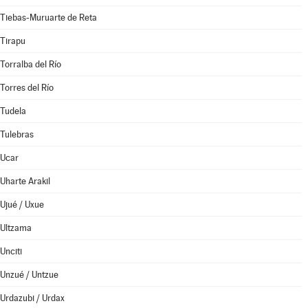
Tiebas-Muruarte de Reta
Tirapu
Torralba del Río
Torres del Río
Tudela
Tulebras
Ucar
Uharte Arakil
Ujué / Uxue
Ultzama
Unciti
Unzué / Untzue
Urdazubi / Urdax