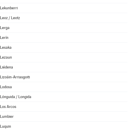
Lekunberri
Leoz / Leotz
Lerga
Lerín
Lesaka
Lezaun
Liédena
Lizoáin-Arriasgoiti
Lodosa
Lónguida / Longida
Los Arcos
Lumbier
Luquin