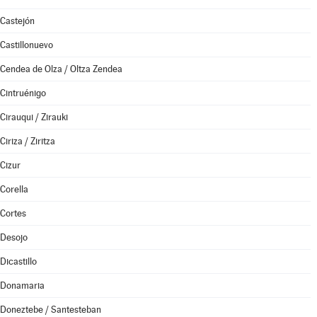
Castejón
Castillonuevo
Cendea de Olza / Oltza Zendea
Cintruénigo
Cirauqui / Zirauki
Ciriza / Ziritza
Cizur
Corella
Cortes
Desojo
Dicastillo
Donamaria
Doneztebe / Santesteban