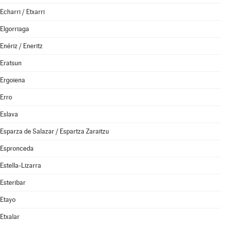
Echarri / Etxarri
Elgorriaga
Enériz / Eneritz
Eratsun
Ergoiena
Erro
Eslava
Esparza de Salazar / Espartza Zaraitzu
Espronceda
Estella-Lizarra
Esteribar
Etayo
Etxalar