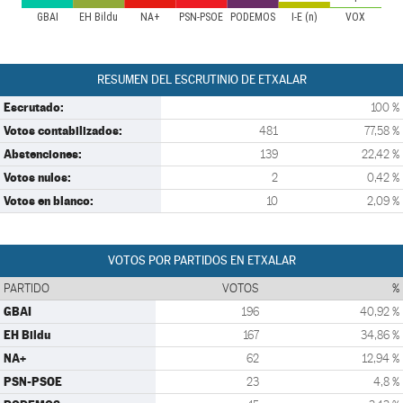
GBAI
EH Bildu
NA+
PSN-PSOE
PODEMOS
I-E (n)
VOX
RESUMEN DEL ESCRUTINIO DE ETXALAR
Escrutado:
100 %
Votos contabilizados:
481
77,58 %
Abstenciones:
139
22,42 %
Votos nulos:
2
0,42 %
Votos en blanco:
10
2,09 %
VOTOS POR PARTIDOS EN ETXALAR
PARTIDO
VOTOS
%
GBAI
196
40,92 %
EH Bildu
167
34,86 %
NA+
62
12,94 %
PSN-PSOE
23
4,8 %