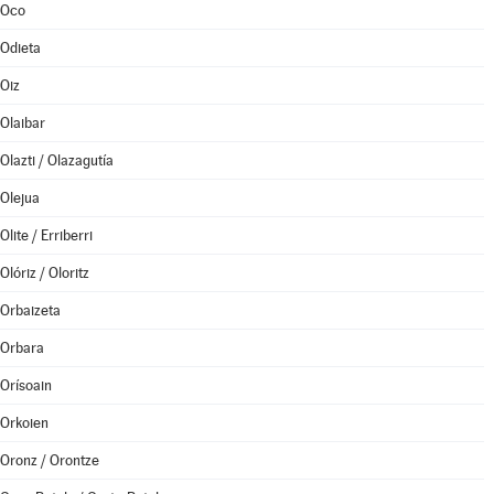
Oco
Odieta
Oiz
Olaibar
Olazti / Olazagutía
Olejua
Olite / Erriberri
Olóriz / Oloritz
Orbaizeta
Orbara
Orísoain
Orkoien
Oronz / Orontze