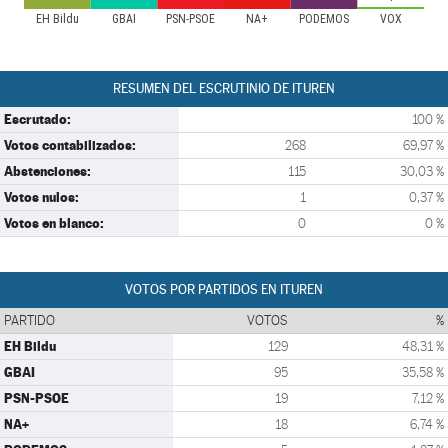
EH Bildu
GBAI
PSN-PSOE
NA+
PODEMOS
VOX
RESUMEN DEL ESCRUTINIO DE ITUREN
Escrutado:
100 %
Votos contabilizados:
268
69,97 %
Abstenciones:
115
30,03 %
Votos nulos:
1
0,37 %
Votos en blanco:
0
0 %
VOTOS POR PARTIDOS EN ITUREN
PARTIDO
VOTOS
%
EH Bildu
129
48,31 %
GBAI
95
35,58 %
PSN-PSOE
19
7,12 %
NA+
18
6,74 %