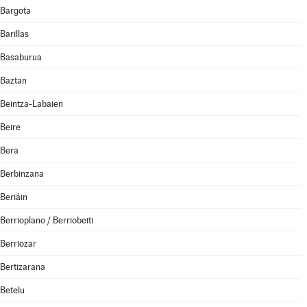
Bargota
Barillas
Basaburua
Baztan
Beintza-Labaien
Beire
Bera
Berbinzana
Beriáin
Berrioplano / Berriobeiti
Berriozar
Bertizarana
Betelu