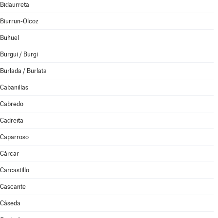
Bidaurreta
Biurrun-Olcoz
Buñuel
Burgui / Burgi
Burlada / Burlata
Cabanillas
Cabredo
Cadreita
Caparroso
Cárcar
Carcastillo
Cascante
Cáseda