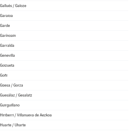
Gallués / Galoze
Garaioa
Garde
Garínoain
Garralda
Genevilla
Goizueta
Goñi
Güesa / Gorza
Guesálaz / Gesalatz
Guirguillano
Hiriberri / Villanueva de Aezkoa
Huarte / Uharte