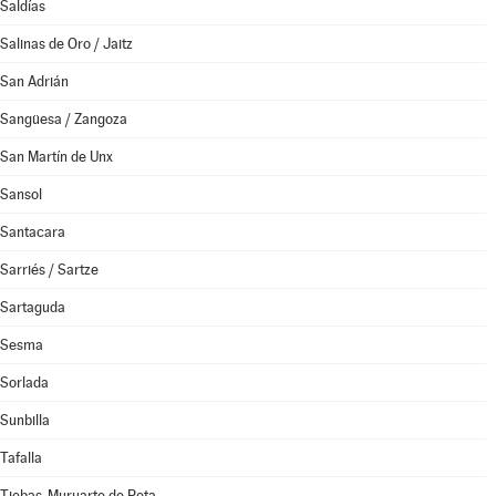
Saldías
Salinas de Oro / Jaitz
San Adrián
Sangüesa / Zangoza
San Martín de Unx
Sansol
Santacara
Sarriés / Sartze
Sartaguda
Sesma
Sorlada
Sunbilla
Tafalla
Tiebas-Muruarte de Reta