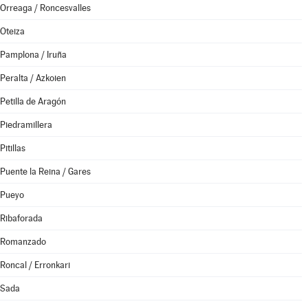
Orreaga / Roncesvalles
Oteiza
Pamplona / Iruña
Peralta / Azkoien
Petilla de Aragón
Piedramillera
Pitillas
Puente la Reina / Gares
Pueyo
Ribaforada
Romanzado
Roncal / Erronkari
Sada