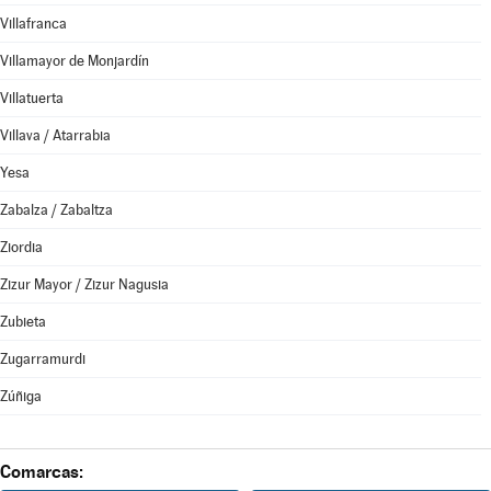
Villafranca
Villamayor de Monjardín
Villatuerta
Villava / Atarrabia
Yesa
Zabalza / Zabaltza
Ziordia
Zizur Mayor / Zizur Nagusia
Zubieta
Zugarramurdi
Zúñiga
Comarcas: