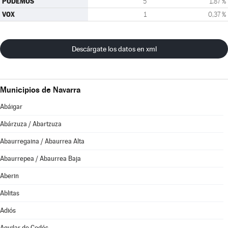
PODEMOS
5
1,87 %
VOX
1
0,37 %
Descárgate los datos en xml
Municipios de Navarra
Abáigar
Abárzuza / Abartzuza
Abaurregaina / Abaurrea Alta
Abaurrepea / Abaurrea Baja
Aberin
Ablitas
Adiós
Aguilar de Codés