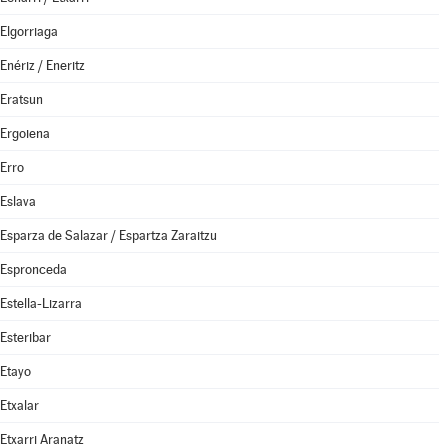
Elgorriaga
Enériz / Eneritz
Eratsun
Ergoiena
Erro
Eslava
Esparza de Salazar / Espartza Zaraitzu
Espronceda
Estella-Lizarra
Esteribar
Etayo
Etxalar
Etxarri Aranatz