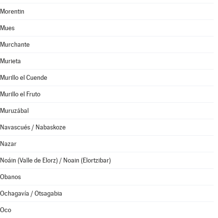
Morentin
Mues
Murchante
Murieta
Murillo el Cuende
Murillo el Fruto
Muruzábal
Navascués / Nabaskoze
Nazar
Noáin (Valle de Elorz) / Noain (Elortzibar)
Obanos
Ochagavía / Otsagabia
Oco