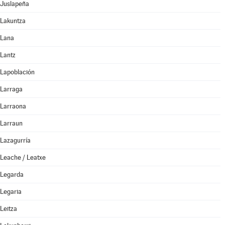
Juslapeña
Lakuntza
Lana
Lantz
Lapoblación
Larraga
Larraona
Larraun
Lazagurría
Leache / Leatxe
Legarda
Legaria
Leitza