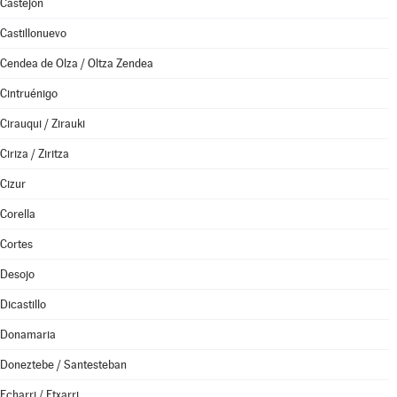
Castejón
Castillonuevo
Cendea de Olza / Oltza Zendea
Cintruénigo
Cirauqui / Zirauki
Ciriza / Ziritza
Cizur
Corella
Cortes
Desojo
Dicastillo
Donamaria
Doneztebe / Santesteban
Echarri / Etxarri