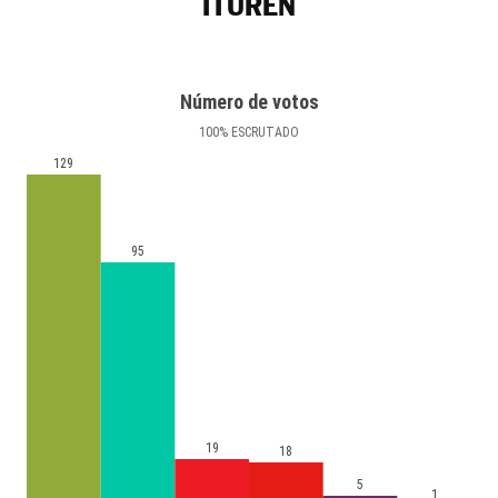
ITUREN
Número de votos
100
%
ESCRUTADO
129
95
19
18
5
1