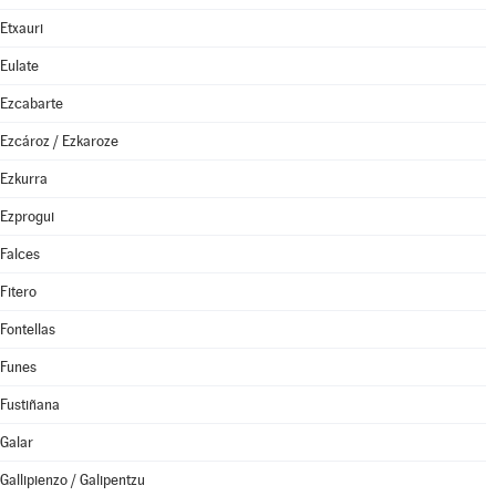
Etxauri
Eulate
Ezcabarte
Ezcároz / Ezkaroze
Ezkurra
Ezprogui
Falces
Fitero
Fontellas
Funes
Fustiñana
Galar
Gallipienzo / Galipentzu