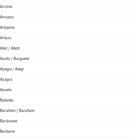
Arróniz
Arruazu
Artajona
Artazu
Atez / Atetz
Auritz / Burguete
Ayegui / Aiegi
Azagra
Azuelo
Bakaiku
Barañáin / Barañain
Barásoain
Barbarin