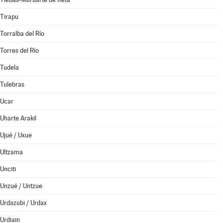
Tirapu
Torralba del Río
Torres del Río
Tudela
Tulebras
Ucar
Uharte Arakil
Ujué / Uxue
Ultzama
Unciti
Unzué / Untzue
Urdazubi / Urdax
Urdiain