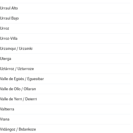
Urraul Alto
Urraul Bajo
Urroz
Urroz-Villa
Urzainqui / Urzainki
Uterga
Uztárroz / Uztarroze
Valle de Egüés / Eguesibar
Valle de Ollo / Ollaran
Valle de Yerri / Deierri
Valtierra
Viana
Vidángoz / Bidankoze