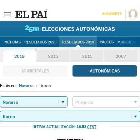
SUSCRÍBETE
26M | Elec
NOTICIAS
RESULTADOS 2023
RESULTADOS 2019
PACTOS
MUNICIPALE
2019
2015
2011
2007
MUNICIPALES
AUTONÓMICAS
Estás en:
Navarra
»
Ituren
18.52
ÚLTIMA ACTUALIZACIÓN:
CEST