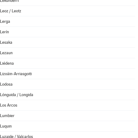
Lekunberri
Leoz / Leotz
Lerga
Lerín
Lesaka
Lezaun
Liédena
Lizoáin-Arriasgoiti
Lodosa
Lónguida / Longida
Los Arcos
Lumbier
Luquin
Luzaide / Valcarlos