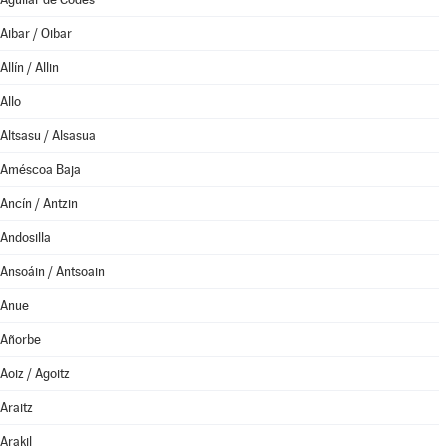
Aibar / Oibar
Allín / Allin
Allo
Altsasu / Alsasua
Améscoa Baja
Ancín / Antzin
Andosilla
Ansoáin / Antsoain
Anue
Añorbe
Aoiz / Agoitz
Araitz
Arakil