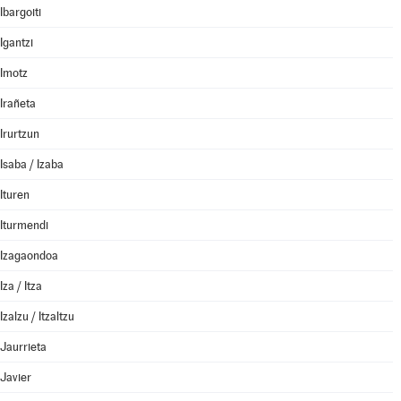
Ibargoiti
Igantzi
Imotz
Irañeta
Irurtzun
Isaba / Izaba
Ituren
Iturmendi
Izagaondoa
Iza / Itza
Izalzu / Itzaltzu
Jaurrieta
Javier