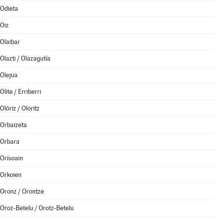
Odieta
Oiz
Olaibar
Olazti / Olazagutía
Olejua
Olite / Erriberri
Olóriz / Oloritz
Orbaizeta
Orbara
Orísoain
Orkoien
Oronz / Orontze
Oroz-Betelu / Orotz-Betelu