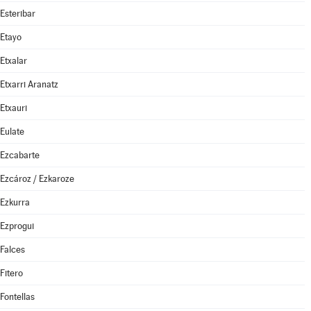
Esteribar
Etayo
Etxalar
Etxarri Aranatz
Etxauri
Eulate
Ezcabarte
Ezcároz / Ezkaroze
Ezkurra
Ezprogui
Falces
Fitero
Fontellas