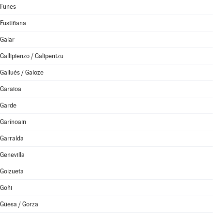
Funes
Fustiñana
Galar
Gallipienzo / Galipentzu
Gallués / Galoze
Garaioa
Garde
Garínoain
Garralda
Genevilla
Goizueta
Goñi
Güesa / Gorza