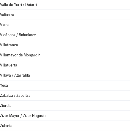
Valle de Yerri / Deierri
Valtierra
Viana
Vidángoz / Bidankoze
Villafranca
Villamayor de Monjardín
Villatuerta
Villava / Atarrabia
Yesa
Zabalza / Zabaltza
Ziordia
Zizur Mayor / Zizur Nagusia
Zubieta