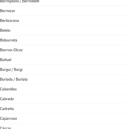
Berrioplano / Berriobeiti
Berriozar
Bertizarana
Betelu
Bidaurreta
Biurrun-Olcoz
Buñuel
Burgui / Burgi
Burlada / Burlata
Cabanillas
Cabredo
Cadreita
Caparroso
Cárcar