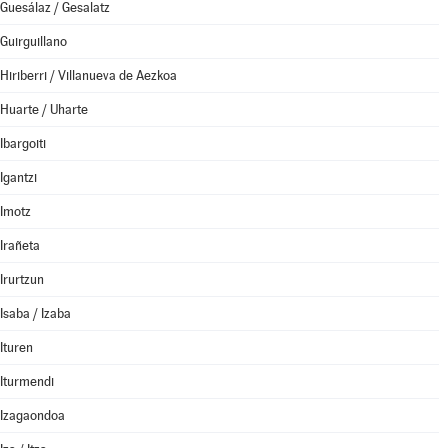
Guesálaz / Gesalatz
Guirguillano
Hiriberri / Villanueva de Aezkoa
Huarte / Uharte
Ibargoiti
Igantzi
Imotz
Irañeta
Irurtzun
Isaba / Izaba
Ituren
Iturmendi
Izagaondoa