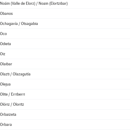
Noáin (Valle de Elorz) / Noain (Elortzibar)
Obanos
Ochagavía / Otsagabia
Oco
Odieta
Oiz
Olaibar
Olazti / Olazagutía
Olejua
Olite / Erriberri
Olóriz / Oloritz
Orbaizeta
Orbara