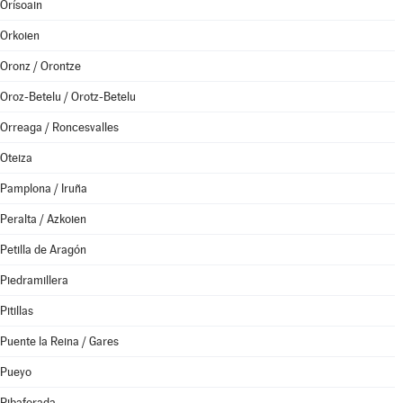
Orísoain
Orkoien
Oronz / Orontze
Oroz-Betelu / Orotz-Betelu
Orreaga / Roncesvalles
Oteiza
Pamplona / Iruña
Peralta / Azkoien
Petilla de Aragón
Piedramillera
Pitillas
Puente la Reina / Gares
Pueyo
Ribaforada