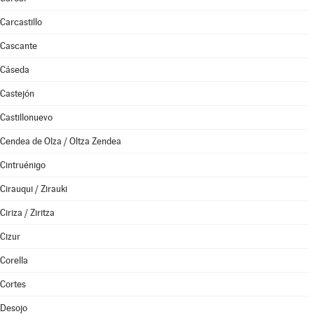
Carcastillo
Cascante
Cáseda
Castejón
Castillonuevo
Cendea de Olza / Oltza Zendea
Cintruénigo
Cirauqui / Zirauki
Ciriza / Ziritza
Cizur
Corella
Cortes
Desojo