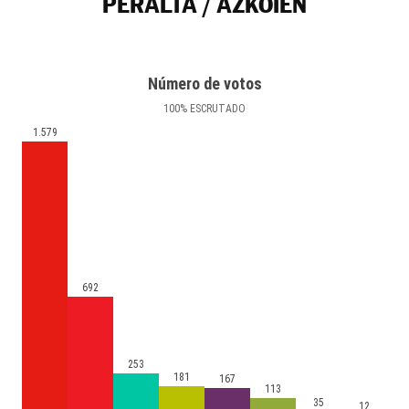
PERALTA / AZKOIEN
Número de votos
100
%
ESCRUTADO
1.579
692
253
181
167
113
35
12