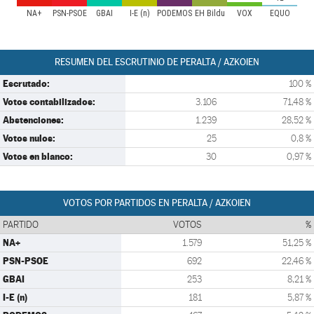
NA+
PSN-PSOE
GBAI
I-E (n)
PODEMOS
EH Bildu
VOX
EQUO
RESUMEN DEL ESCRUTINIO DE PERALTA / AZKOIEN
Escrutado:
100 %
Votos contabilizados:
3.106
71,48 %
Abstenciones:
1.239
28,52 %
Votos nulos:
25
0,8 %
Votos en blanco:
30
0,97 %
VOTOS POR PARTIDOS EN PERALTA / AZKOIEN
PARTIDO
VOTOS
%
NA+
1.579
51,25 %
PSN-PSOE
692
22,46 %
GBAI
253
8,21 %
I-E (n)
181
5,87 %