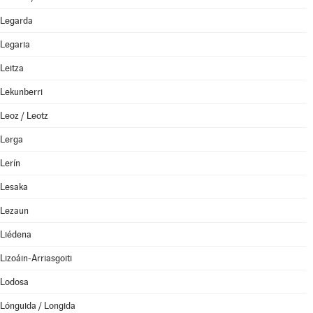
Legarda
Legaria
Leitza
Lekunberri
Leoz / Leotz
Lerga
Lerín
Lesaka
Lezaun
Liédena
Lizoáin-Arriasgoiti
Lodosa
Lónguida / Longida