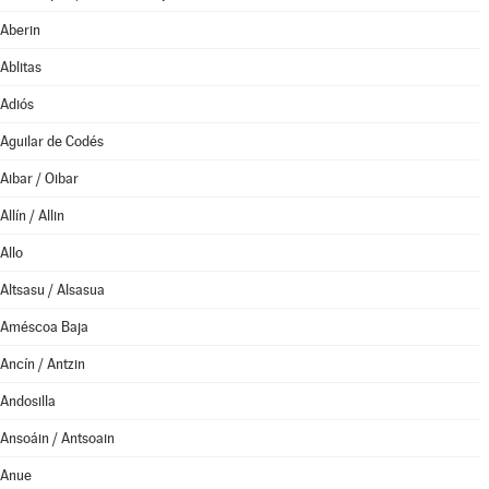
Aberin
Ablitas
Adiós
Aguilar de Codés
Aibar / Oibar
Allín / Allin
Allo
Altsasu / Alsasua
Améscoa Baja
Ancín / Antzin
Andosilla
Ansoáin / Antsoain
Anue