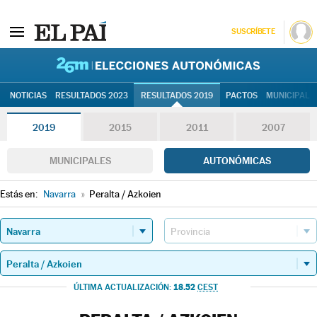
SUSCRÍBETE
26M | Elec
NOTICIAS
RESULTADOS 2023
RESULTADOS 2019
PACTOS
MUNICIPALE
2019
2015
2011
2007
MUNICIPALES
AUTONÓMICAS
Estás en:
Navarra
»
Peralta / Azkoien
18.52
ÚLTIMA ACTUALIZACIÓN:
CEST