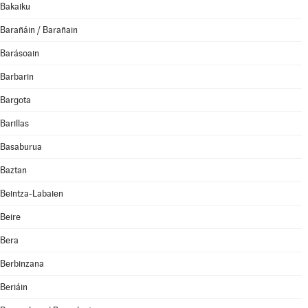
Bakaiku
Barañáin / Barañain
Barásoain
Barbarin
Bargota
Barillas
Basaburua
Baztan
Beintza-Labaien
Beire
Bera
Berbinzana
Beriáin