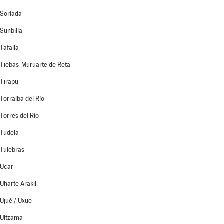
Sorlada
Sunbilla
Tafalla
Tiebas-Muruarte de Reta
Tirapu
Torralba del Río
Torres del Río
Tudela
Tulebras
Ucar
Uharte Arakil
Ujué / Uxue
Ultzama