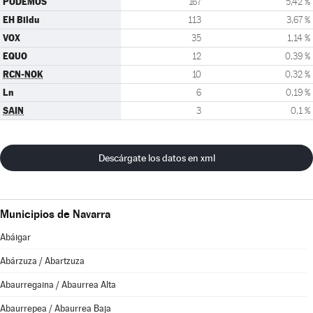
PODEMOS
167
5,42 %
EH Bildu
113
3,67 %
VOX
35
1,14 %
EQUO
12
0,39 %
RCN-NOK
10
0,32 %
Ln
6
0,19 %
SAIN
3
0,1 %
Descárgate los datos en xml
Municipios de Navarra
Abáigar
Abárzuza / Abartzuza
Abaurregaina / Abaurrea Alta
Abaurrepea / Abaurrea Baja