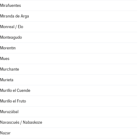
Mirafuentes
Miranda de Arga
Monreal / Elo
Monteagudo
Morentin
Mues
Murchante
Murieta
Murillo el Cuende
Murillo el Fruto
Muruzábal
Navascués / Nabaskoze
Nazar