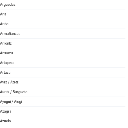
Arguedas
Aria
Aribe
Armañanzas
Arróniz
Arruazu
Artajona
Artazu
Atez / Atetz
Auritz / Burguete
Ayegui / Aiegi
Azagra
Azuelo