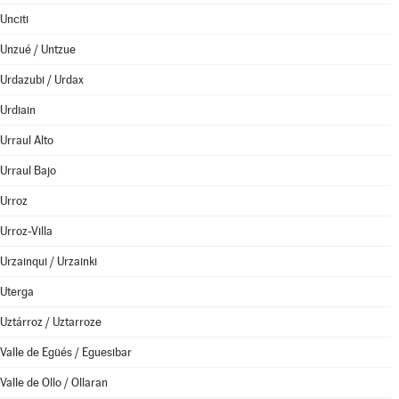
Unciti
Unzué / Untzue
Urdazubi / Urdax
Urdiain
Urraul Alto
Urraul Bajo
Urroz
Urroz-Villa
Urzainqui / Urzainki
Uterga
Uztárroz / Uztarroze
Valle de Egüés / Eguesibar
Valle de Ollo / Ollaran