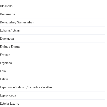
Dicastillo
Donamaria
Doneztebe / Santesteban
Echarri / Etxarri
Elgorriaga
Enériz / Eneritz
Eratsun
Ergoiena
Erro
Eslava
Esparza de Salazar / Espartza Zaraitzu
Espronceda
Estella-Lizarra