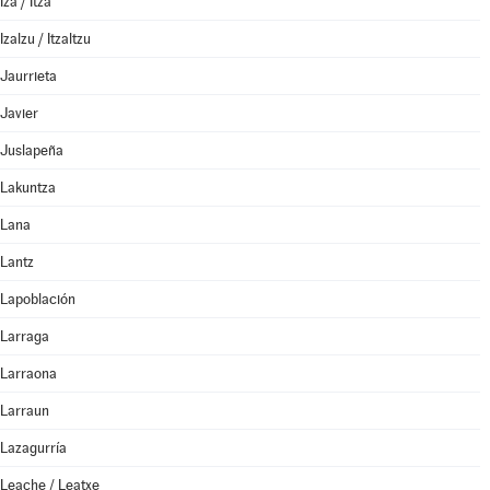
Iza / Itza
Izalzu / Itzaltzu
Jaurrieta
Javier
Juslapeña
Lakuntza
Lana
Lantz
Lapoblación
Larraga
Larraona
Larraun
Lazagurría
Leache / Leatxe