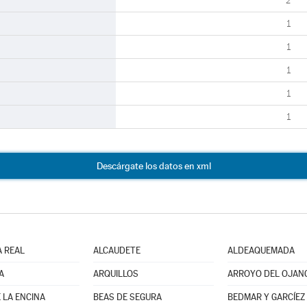
2
1
1
1
1
1
Descárgate los datos en xml
A REAL
ALCAUDETE
ALDEAQUEMADA
A
ARQUILLOS
ARROYO DEL OJAN
 LA ENCINA
BEAS DE SEGURA
BEDMAR Y GARCÍEZ