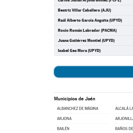
Carlos Julián Arjona Gómez (PCPE)
Beatriz Villar Caballero (AJU)
Raúl Alberto García Anguita (UPYD)
Rocío Román Labrador (PACMA)
Juana Gutiérrez Montiel (UPYD)
Isabel Gea Mora (UPYD)
Municipios de Jaén
ALBANCHEZ DE MÁGINA
ALCALÁ L
ARJONA
ARJONILL
BAILÉN
BAÑOS DE