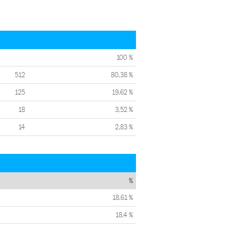
100 %
512
80,38 %
125
19,62 %
18
3,52 %
14
2,83 %
%
18,61 %
18,4 %