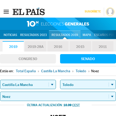
SUSCRÍBETE
10N | Eleccion
NOTICIAS
RESULTADOS 2023
RESULTADOS 2019
MAPA
ESCAÑOS POR 
2019
2019-28A
2016
2015
2011
CONGRESO
SENADO
Estás en:
Total España
»
Castilla La Mancha
»
Toledo
»
Noez
10.09
ÚLTIMA ACTUALIZACIÓN:
CEST