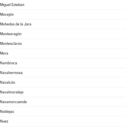
Miguel Esteban
Mocejón
Mohedas de la Jara
Montearagón
Montesclaros
Mora
Nambroca
Navahermosa
Navalcán
Navalmoralejo
Navamorcuende
Noblejas
Noez