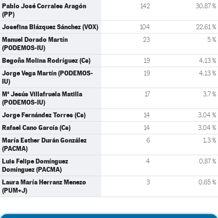
Pablo José Corrales Aragón
142
30,87 %
(PP)
Josefina Blázquez Sánchez (VOX)
104
22,61 %
Manuel Dorado Martín
23
5 %
(PODEMOS-IU)
Begoña Molina Rodríguez (Cs)
19
4,13 %
Jorge Vega Martín (PODEMOS-
19
4,13 %
IU)
Mª Jesús Villafruela Matilla
17
3,7 %
(PODEMOS-IU)
Jorge Fernández Torres (Cs)
14
3,04 %
Rafael Cano García (Cs)
14
3,04 %
María Esther Durán González
6
1,3 %
(PACMA)
Luis Felipe Domínguez
4
0,87 %
Domínguez (PACMA)
Laura María Herranz Menezo
3
0,65 %
(PUM+J)