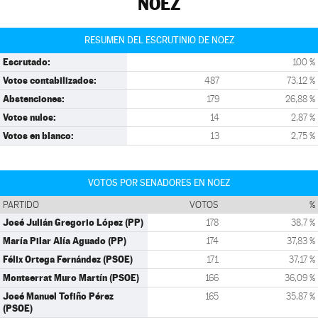
NOEZ
RESUMEN DEL ESCRUTINIO DE NOEZ
Escrutado:
100 %
Votos contabilizados:
487
73,12 %
Abstenciones:
179
26,88 %
Votos nulos:
14
2,87 %
Votos en blanco:
13
2,75 %
VOTOS POR SENADORES EN NOEZ
PARTIDO
VOTOS
%
José Julián Gregorio López (PP)
178
38,7 %
María Pilar Alía Aguado (PP)
174
37,83 %
Félix Ortega Fernández (PSOE)
171
37,17 %
Montserrat Muro Martín (PSOE)
166
36,09 %
José Manuel Tofiño Pérez
165
35,87 %
(PSOE)