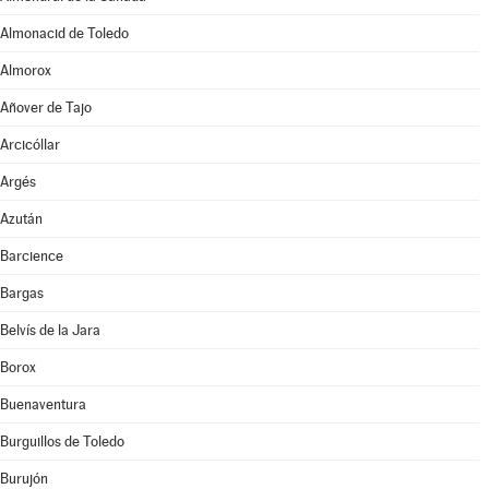
Almonacid de Toledo
Almorox
Añover de Tajo
Arcicóllar
Argés
Azután
Barcience
Bargas
Belvís de la Jara
Borox
Buenaventura
Burguillos de Toledo
Burujón