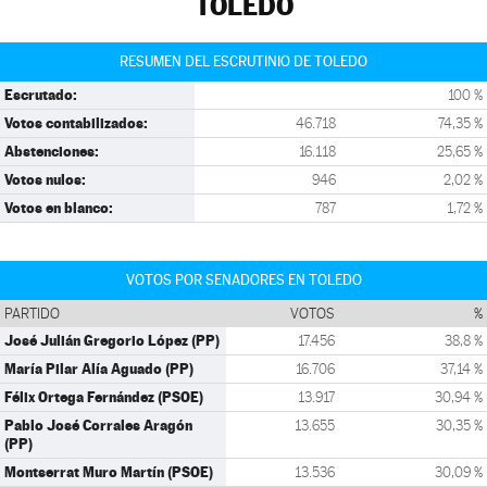
TOLEDO
RESUMEN DEL ESCRUTINIO DE TOLEDO
Escrutado:
100 %
Votos contabilizados:
46.718
74,35 %
Abstenciones:
16.118
25,65 %
Votos nulos:
946
2,02 %
Votos en blanco:
787
1,72 %
VOTOS POR SENADORES EN TOLEDO
PARTIDO
VOTOS
%
José Julián Gregorio López (PP)
17.456
38,8 %
María Pilar Alía Aguado (PP)
16.706
37,14 %
Félix Ortega Fernández (PSOE)
13.917
30,94 %
Pablo José Corrales Aragón
13.655
30,35 %
(PP)
Montserrat Muro Martín (PSOE)
13.536
30,09 %