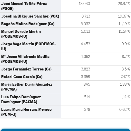
José Manuel Tofiño Pérez
13.030
28,97 %
(PSOE)
Josefina Blázquez Sánchez (VOX)
8.713
19,37 %
Begoña Molina Rodríguez (Cs)
5.032
11,19 %
Manuel Dorado Martín
5.013
11,14 %
(PODEMOS-IU)
Jorge Vega Martín (PODEMOS-
4.453
9,9 %
IU)
Mª Jesús Villafruela Matilla
4.362
9,7 %
(PODEMOS-IU)
Jorge Fernández Torres (Cs)
3.823
8,5 %
Rafael Cano García (Cs)
3.359
7,47 %
María Esther Durán González
845
1,88 %
(PACMA)
Luis Felipe Domínguez
514
1,14 %
Domínguez (PACMA)
Laura María Herranz Menezo
278
0,62 %
(PUM+J)