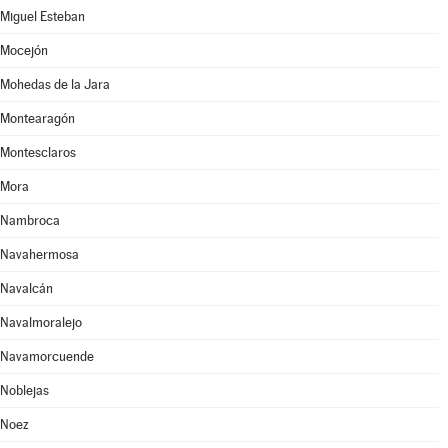
Miguel Esteban
Mocejón
Mohedas de la Jara
Montearagón
Montesclaros
Mora
Nambroca
Navahermosa
Navalcán
Navalmoralejo
Navamorcuende
Noblejas
Noez