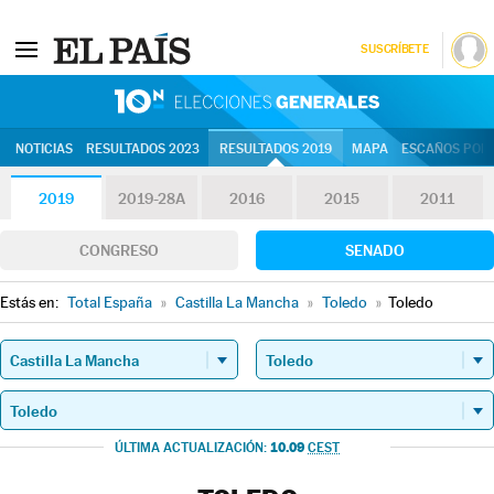
SUSCRÍBETE
10N | Eleccion
NOTICIAS
RESULTADOS 2023
RESULTADOS 2019
MAPA
ESCAÑOS POR 
2019
2019-28A
2016
2015
2011
CONGRESO
SENADO
Estás en:
Total España
»
Castilla La Mancha
»
Toledo
»
Toledo
10.09
ÚLTIMA ACTUALIZACIÓN:
CEST