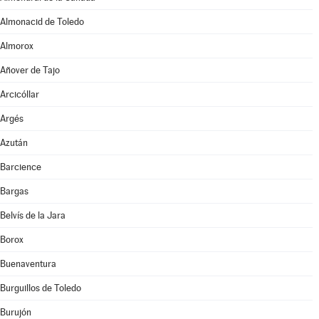
Almonacid de Toledo
Almorox
Añover de Tajo
Arcicóllar
Argés
Azután
Barcience
Bargas
Belvís de la Jara
Borox
Buenaventura
Burguillos de Toledo
Burujón