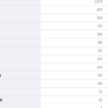
1.073
845
831
739
395
169
151
144
143
)
141
136
23
A)
20