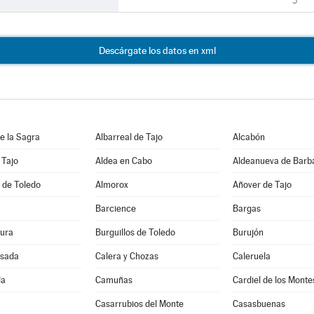
3
Descárgate los datos en xml
e la Sagra
Albarreal de Tajo
Alcabón
 Tajo
Aldea en Cabo
Aldeanueva de Barb
 de Toledo
Almorox
Añover de Tajo
Barcience
Bargas
ura
Burguillos de Toledo
Burujón
sada
Calera y Chozas
Caleruela
la
Camuñas
Cardiel de los Monte
Casarrubios del Monte
Casasbuenas