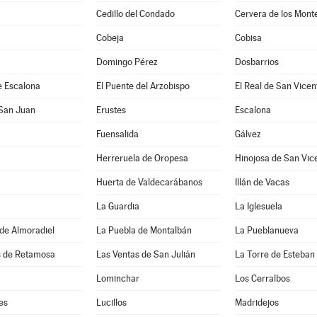
Cedillo del Condado
Cervera de los Mont
Cobeja
Cobisa
Domingo Pérez
Dosbarrios
e Escalona
El Puente del Arzobispo
El Real de San Vicen
 San Juan
Erustes
Escalona
Fuensalida
Gálvez
Herreruela de Oropesa
Hinojosa de San Vic
Huerta de Valdecarábanos
Illán de Vacas
La Guardia
La Iglesuela
de Almoradiel
La Puebla de Montalbán
La Pueblanueva
s de Retamosa
Las Ventas de San Julián
La Torre de Esteba
Lominchar
Los Cerralbos
es
Lucillos
Madridejos