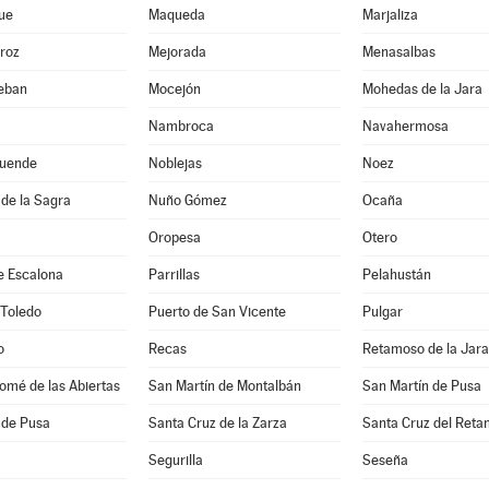
ue
Maqueda
Marjaliza
roz
Mejorada
Menasalbas
teban
Mocejón
Mohedas de la Jara
Nambroca
Navahermosa
uende
Noblejas
Noez
de la Sagra
Nuño Gómez
Ocaña
Oropesa
Otero
e Escalona
Parrillas
Pelahustán
 Toledo
Puerto de San Vicente
Pulgar
o
Recas
Retamoso de la Jara
omé de las Abiertas
San Martín de Montalbán
San Martín de Pusa
 de Pusa
Santa Cruz de la Zarza
Santa Cruz del Reta
Segurilla
Seseña