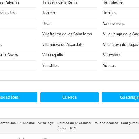
 las Palomas
Talavera de la Reina
Tembleque
de la Jara
Torrico
Torrijos
Urda
Valdeverdeja
Villafranca de los Caballeros
Villaluenga de la Sa
s
Villanueva de Alcardete
Villanueva de Bogas
de la Sagra
Villasequilla
Villatobas
Yunclillos
Yuncos
iudad Real
Cuenca
Guadalaja
contenidos
Publicidad
Aviso legal
Política de privacidad
Política cookies
Configuraci
Índice
RSS