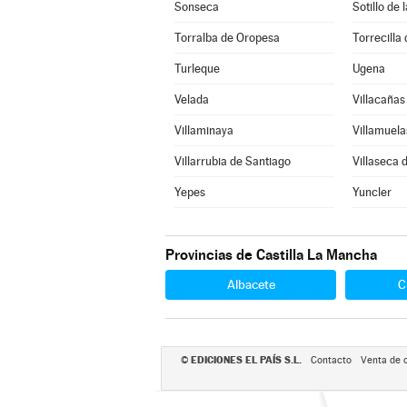
Sonseca
Sotillo de
Torralba de Oropesa
Torrecilla 
Turleque
Ugena
Velada
Villacañas
Villaminaya
Villamuela
Villarrubia de Santiago
Villaseca 
Yepes
Yuncler
Provincias de Castilla La Mancha
Albacete
C
EDICIONES EL PAÍS S.L.
©
Contacto
Venta de 