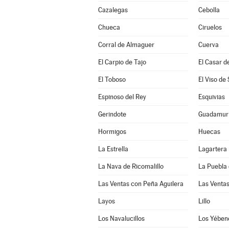
Cazalegas
Cebolla
Chueca
Ciruelos
Corral de Almaguer
Cuerva
El Carpio de Tajo
El Casar d
El Toboso
El Viso de
Espinoso del Rey
Esquivias
Gerindote
Guadamur
Hormigos
Huecas
La Estrella
Lagartera
La Nava de Ricomalillo
La Puebla 
Las Ventas con Peña Aguilera
Las Venta
Layos
Lillo
Los Navalucillos
Los Yében