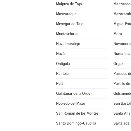
Malpica de Tajo
Manzaneq
Mascaraque
Mazaramb
Mesegar de Tajo
Miguel Es
Montesclaros
Mora
Navalmoralejo
Navamorc
Novés
Numancia 
Ontígola
Orgaz
Pantoja
Paredes d
Polán
Portillo de
Quintanar de la Orden
Quismond
Robledo del Mazo
San Bartol
San Román de los Montes
Santa Ana
Santo Domingo-Caudilla
Sartajada