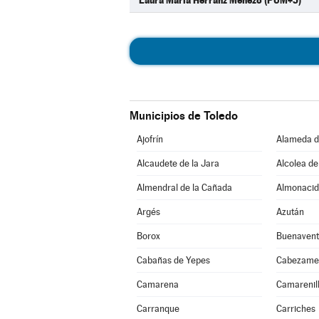
Laura María Herranz Menezo (PUM+J)
Municipios de Toledo
Ajofrín
Alameda d
Alcaudete de la Jara
Alcolea de
Almendral de la Cañada
Almonacid
Argés
Azután
Borox
Buenavent
Cabañas de Yepes
Cabezame
Camarena
Camarenil
Carranque
Carriches