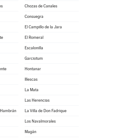
es
Chozas de Canales
Consuegra
El Campillo de la Jara
te
El Romeral
Escalonilla
Garciotum
ente
Hontanar
Illescas
La Mata
Las Herencias
n Hambrán
La Villa de Don Fadrique
Los Navalmorales
Magán