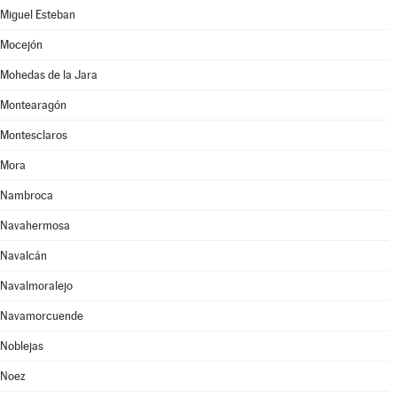
Miguel Esteban
Mocejón
Mohedas de la Jara
Montearagón
Montesclaros
Mora
Nambroca
Navahermosa
Navalcán
Navalmoralejo
Navamorcuende
Noblejas
Noez