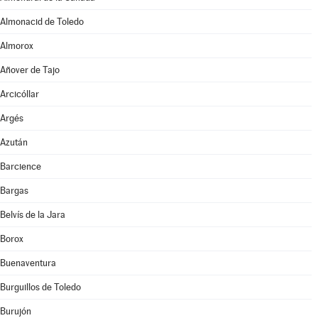
Almonacid de Toledo
Almorox
Añover de Tajo
Arcicóllar
Argés
Azután
Barcience
Bargas
Belvís de la Jara
Borox
Buenaventura
Burguillos de Toledo
Burujón