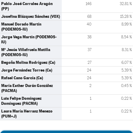
Pablo José Corrales Aragón
146
32,81 %
(PP)
Josefina Blázquez Sánchez (VOX)
68
15,28 %
Manuel Dorado Martín
40
8,99 %
(PODEMOS-IU)
Jorge Vega Martín (PODEMOS-
38
8,54 %
IU)
Mª Jesús Villafruela Matilla
37
8,31 %
(PODEMOS-IU)
Begoña Molina Rodríguez (Cs)
27
6,07 %
Jorge Fernández Torres (Cs)
24
5,39 %
Rafael Cano García (Cs)
24
5,39 %
María Esther Durán González
2
0,45 %
(PACMA)
Luis Felipe Domínguez
1
0,22 %
Domínguez (PACMA)
Laura María Herranz Menezo
1
0,22 %
(PUM+J)