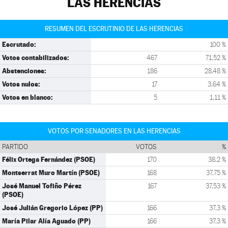
LAS HERENCIAS
RESUMEN DEL ESCRUTINIO DE LAS HERENCIAS
Escrutado:
100 %
Votos contabilizados:
467
71,52 %
Abstenciones:
186
28,48 %
Votos nulos:
17
3,64 %
Votos en blanco:
5
1,11 %
VOTOS POR SENADORES EN LAS HERENCIAS
PARTIDO
VOTOS
%
Félix Ortega Fernández (PSOE)
170
38,2 %
Montserrat Muro Martín (PSOE)
168
37,75 %
José Manuel Tofiño Pérez
167
37,53 %
(PSOE)
José Julián Gregorio López (PP)
166
37,3 %
María Pilar Alía Aguado (PP)
166
37,3 %