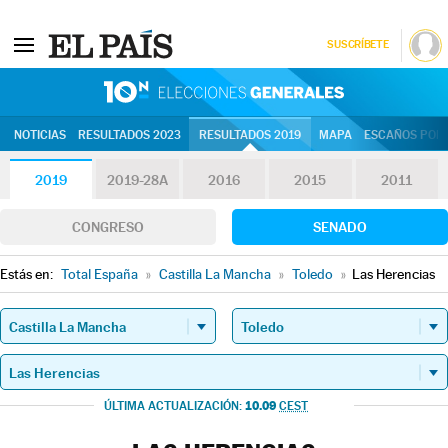
SUSCRÍBETE
10N | Eleccion
NOTICIAS
RESULTADOS 2023
RESULTADOS 2019
MAPA
ESCAÑOS POR 
2019
2019-28A
2016
2015
2011
CONGRESO
SENADO
Estás en:
Total España
»
Castilla La Mancha
»
Toledo
»
Las Herencias
10.09
ÚLTIMA ACTUALIZACIÓN:
CEST