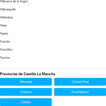
Villaseca de la Sagra
Villasequilla
Villatobas
Yeles
Yepes
Yuncler
Yunclillos
Yuncos
Provincias de Castilla La Mancha
Albacete
Ciudad Real
Cuenca
Guadalajara
Toledo