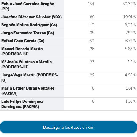
Pablo José Corrales Aragón
134
30,32 %
(PP)
Josefina Blázquez Sánchez (VOX)
88
19,91 %
Begoña Molina Rodríguez (Cs)
40
9,05 %
Jorge Fernández Torres (Cs)
35
7,92 %
Rafael Cano García (Cs)
30
6,79 %
Manuel Dorado Martín
26
5,88 %
(PODEMOS-IU)
Mª Jesús Villafruela Matilla
23
5,2 %
(PODEMOS-IU)
Jorge Vega Martín (PODEMOS-
22
4,98 %
IU)
María Esther Durán González
8
1,81 %
(PACMA)
Luis Felipe Domínguez
6
1,36 %
Domínguez (PACMA)
Descárgate los datos en xml