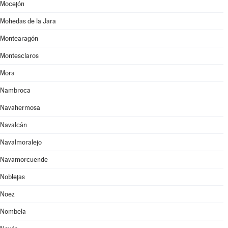
Mocejón
Mohedas de la Jara
Montearagón
Montesclaros
Mora
Nambroca
Navahermosa
Navalcán
Navalmoralejo
Navamorcuende
Noblejas
Noez
Nombela