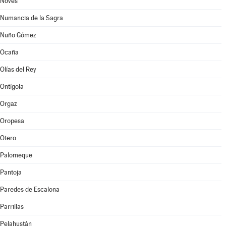
Novés
Numancia de la Sagra
Nuño Gómez
Ocaña
Olías del Rey
Ontígola
Orgaz
Oropesa
Otero
Palomeque
Pantoja
Paredes de Escalona
Parrillas
Pelahustán