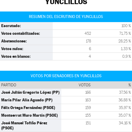
YUNCLILLOS
RESUMEN DEL ESCRUTINIO DE YUNCLILLOS
Escrutado:
100 %
Votos contabilizados:
452
71,75 %
Abstenciones:
178
28,25 %
Votos nulos:
6
1,33 %
Votos en blanco:
4
0,9 %
VOTOS POR SENADORES EN YUNCLILLOS
PARTIDO
VOTOS
%
José Julián Gregorio López (PP)
166
37,56 %
María Pilar Alía Aguado (PP)
163
36,88 %
Félix Ortega Fernández (PSOE)
159
35,97 %
Montserrat Muro Martín (PSOE)
155
35,07 %
José Manuel Tofiño Pérez
151
34,16 %
(PSOE)