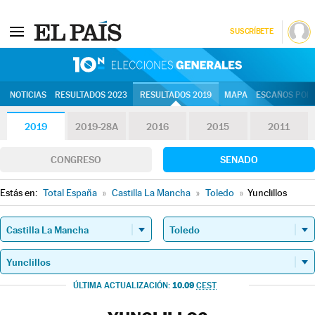
SUSCRÍBETE
10N | Eleccion
NOTICIAS
RESULTADOS 2023
RESULTADOS 2019
MAPA
ESCAÑOS POR 
2019
2019-28A
2016
2015
2011
CONGRESO
SENADO
Estás en:
Total España
»
Castilla La Mancha
»
Toledo
»
Yunclillos
10.09
ÚLTIMA ACTUALIZACIÓN:
CEST