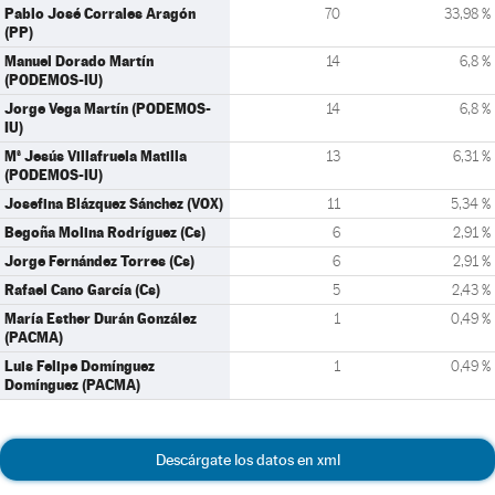
Pablo José Corrales Aragón
70
33,98 %
(PP)
Manuel Dorado Martín
14
6,8 %
(PODEMOS-IU)
Jorge Vega Martín (PODEMOS-
14
6,8 %
IU)
Mª Jesús Villafruela Matilla
13
6,31 %
(PODEMOS-IU)
Josefina Blázquez Sánchez (VOX)
11
5,34 %
Begoña Molina Rodríguez (Cs)
6
2,91 %
Jorge Fernández Torres (Cs)
6
2,91 %
Rafael Cano García (Cs)
5
2,43 %
María Esther Durán González
1
0,49 %
(PACMA)
Luis Felipe Domínguez
1
0,49 %
Domínguez (PACMA)
Descárgate los datos en xml