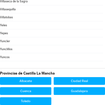
Villaseca de la Sagra
Villasequilla
Villatobas
Yeles
Yepes
Yuncler
Yunclillos
Yuncos
Provincias de Castilla La Mancha
Albacete
Ciudad Real
Cuenca
Guadalajara
Toledo