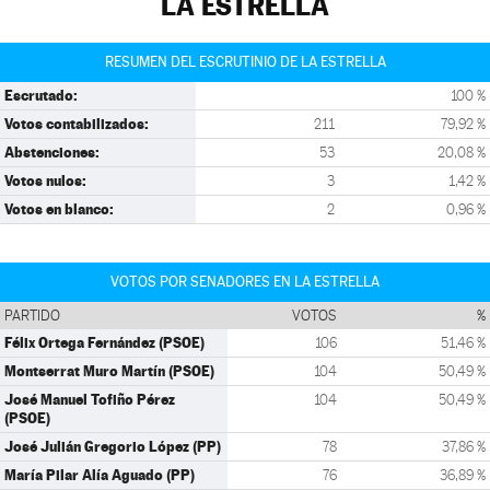
LA ESTRELLA
RESUMEN DEL ESCRUTINIO DE LA ESTRELLA
Escrutado:
100 %
Votos contabilizados:
211
79,92 %
Abstenciones:
53
20,08 %
Votos nulos:
3
1,42 %
Votos en blanco:
2
0,96 %
VOTOS POR SENADORES EN LA ESTRELLA
PARTIDO
VOTOS
%
Félix Ortega Fernández (PSOE)
106
51,46 %
Montserrat Muro Martín (PSOE)
104
50,49 %
José Manuel Tofiño Pérez
104
50,49 %
(PSOE)
José Julián Gregorio López (PP)
78
37,86 %
María Pilar Alía Aguado (PP)
76
36,89 %