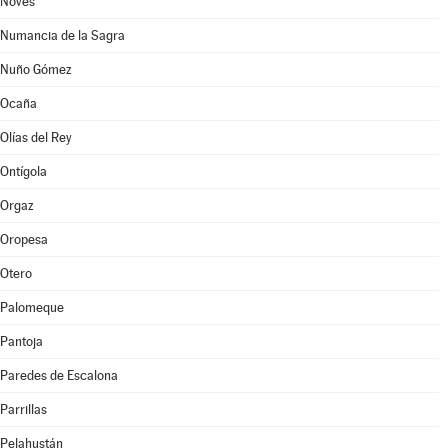
Novés
Numancia de la Sagra
Nuño Gómez
Ocaña
Olías del Rey
Ontígola
Orgaz
Oropesa
Otero
Palomeque
Pantoja
Paredes de Escalona
Parrillas
Pelahustán