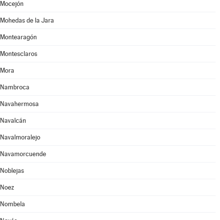
Mocejón
Mohedas de la Jara
Montearagón
Montesclaros
Mora
Nambroca
Navahermosa
Navalcán
Navalmoralejo
Navamorcuende
Noblejas
Noez
Nombela