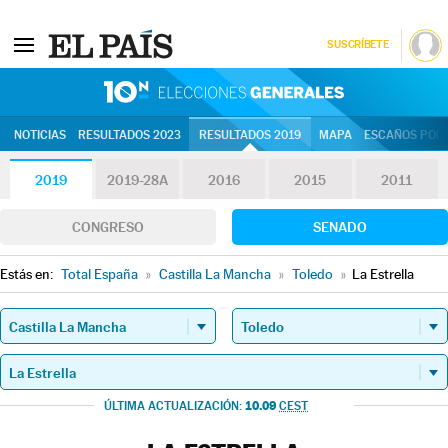
SUSCRÍBETE
10N | Eleccion
NOTICIAS
RESULTADOS 2023
RESULTADOS 2019
MAPA
ESCAÑOS POR 
2019
2019-28A
2016
2015
2011
CONGRESO
SENADO
Estás en:
Total España
»
Castilla La Mancha
»
Toledo
»
La Estrella
10.09
ÚLTIMA ACTUALIZACIÓN:
CEST