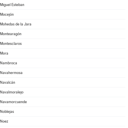
Miguel Esteban
Mocejón
Mohedas de la Jara
Montearagón
Montesclaros
Mora
Nambroca
Navahermosa
Navalcán
Navalmoralejo
Navamorcuende
Noblejas
Noez