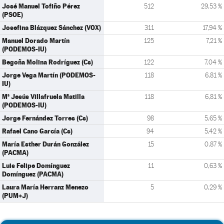
José Manuel Tofiño Pérez
512
29,53 %
(PSOE)
Josefina Blázquez Sánchez (VOX)
311
17,94 %
Manuel Dorado Martín
125
7,21 %
(PODEMOS-IU)
Begoña Molina Rodríguez (Cs)
122
7,04 %
Jorge Vega Martín (PODEMOS-
118
6,81 %
IU)
Mª Jesús Villafruela Matilla
118
6,81 %
(PODEMOS-IU)
Jorge Fernández Torres (Cs)
98
5,65 %
Rafael Cano García (Cs)
94
5,42 %
María Esther Durán González
15
0,87 %
(PACMA)
Luis Felipe Domínguez
11
0,63 %
Domínguez (PACMA)
Laura María Herranz Menezo
5
0,29 %
(PUM+J)