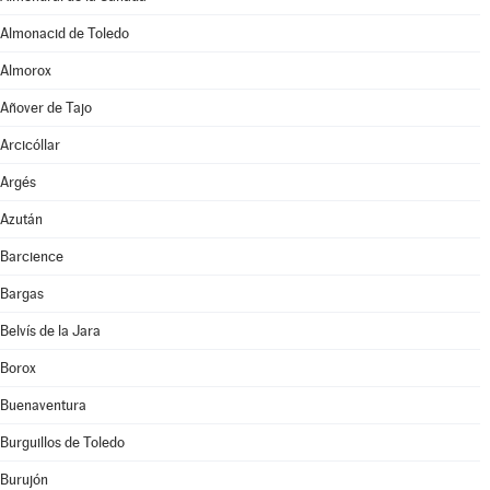
Almonacid de Toledo
Almorox
Añover de Tajo
Arcicóllar
Argés
Azután
Barcience
Bargas
Belvís de la Jara
Borox
Buenaventura
Burguillos de Toledo
Burujón