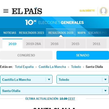
SUSCRÍBETE
10N | Eleccion
NOTICIAS
RESULTADOS 2023
RESULTADOS 2019
MAPA
ESCAÑOS POR 
2019
2019-28A
2016
2015
2011
CONGRESO
SENADO
Estás en:
Total España
»
Castilla La Mancha
»
Toledo
»
Santa Olalla
10.09
ÚLTIMA ACTUALIZACIÓN:
CEST