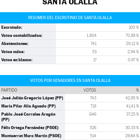
SANTA OLALLA
RESUMEN DEL ESCRUTINIO DE SANTA OLALLA
Escrutado:
100 %
Votos contabilizados:
1.804
70,88 %
Abstenciones:
741
29,12 %
Votos nulos:
53
2,94 %
Votos en blanco:
17
0,97 %
VOTOS POR SENADORES EN SANTA OLALLA
PARTIDO
VOTOS
%
José Julián Gregorio López (PP)
743
42,85 %
María Pilar Alía Aguado (PP)
718
41,41 %
Pablo José Corrales Aragón
646
37,25 %
(PP)
Félix Ortega Fernández (PSOE)
526
30,33 %
Montserrat Muro Martín (PSOE)
514
29,64 %