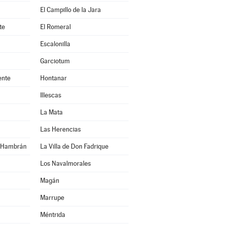
El Campillo de la Jara
te
El Romeral
Escalonilla
Garciotum
ente
Hontanar
Illescas
La Mata
Las Herencias
n Hambrán
La Villa de Don Fadrique
Los Navalmorales
Magán
Marrupe
Méntrida