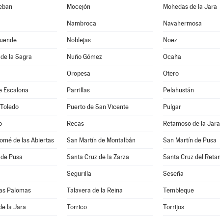
teban
Mocejón
Mohedas de la Jara
Nambroca
Navahermosa
uende
Noblejas
Noez
de la Sagra
Nuño Gómez
Ocaña
Oropesa
Otero
e Escalona
Parrillas
Pelahustán
 Toledo
Puerto de San Vicente
Pulgar
o
Recas
Retamoso de la Jara
omé de las Abiertas
San Martín de Montalbán
San Martín de Pusa
 de Pusa
Santa Cruz de la Zarza
Santa Cruz del Reta
Segurilla
Seseña
 las Palomas
Talavera de la Reina
Tembleque
de la Jara
Torrico
Torrijos