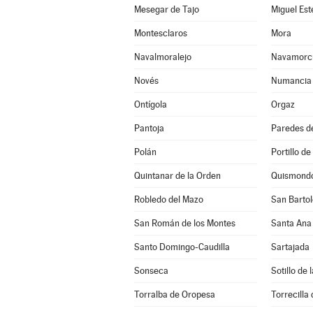
Mesegar de Tajo
Miguel Es
Montesclaros
Mora
Navalmoralejo
Navamorc
Novés
Numancia 
Ontígola
Orgaz
Pantoja
Paredes d
Polán
Portillo de
Quintanar de la Orden
Quismond
Robledo del Mazo
San Bartol
San Román de los Montes
Santa Ana
Santo Domingo-Caudilla
Sartajada
Sonseca
Sotillo de
Torralba de Oropesa
Torrecilla 