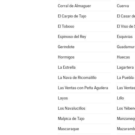
Corral de Almaguer
Cuerva
El Carpio de Tajo
El Casar d
El Toboso
El Viso de
Espinoso del Rey
Esquivias
Gerindote
Guadamur
Hormigos
Huecas
La Estrella
Lagartera
La Nava de Ricomalillo
La Puebla 
Las Ventas con Peña Aguilera
Las Venta
Layos
Lillo
Los Navalucillos
Los Yében
Malpica de Tajo
Manzaneq
Mascaraque
Mazaramb