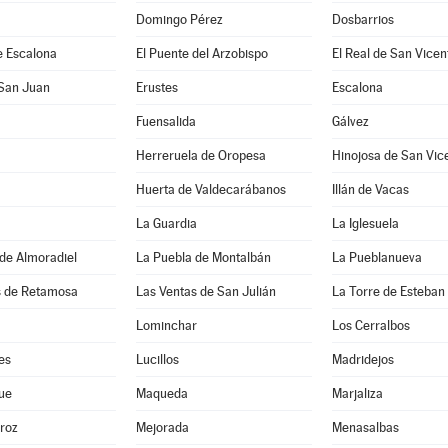
Domingo Pérez
Dosbarrios
e Escalona
El Puente del Arzobispo
El Real de San Vicen
 San Juan
Erustes
Escalona
Fuensalida
Gálvez
Herreruela de Oropesa
Hinojosa de San Vic
Huerta de Valdecarábanos
Illán de Vacas
La Guardia
La Iglesuela
de Almoradiel
La Puebla de Montalbán
La Pueblanueva
s de Retamosa
Las Ventas de San Julián
La Torre de Esteba
Lominchar
Los Cerralbos
es
Lucillos
Madridejos
ue
Maqueda
Marjaliza
roz
Mejorada
Menasalbas