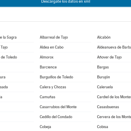
Descárgate los datos en xml
e la Sagra
Albarreal de Tajo
Alcabón
 Tajo
Aldea en Cabo
Aldeanueva de Barb
 de Toledo
Almorox
Añover de Tajo
Barcience
Bargas
ura
Burguillos de Toledo
Burujón
sada
Calera y Chozas
Caleruela
la
Camuñas
Cardiel de los Monte
Casarrubios del Monte
Casasbuenas
Cedillo del Condado
Cervera de los Mont
Cobeja
Cobisa