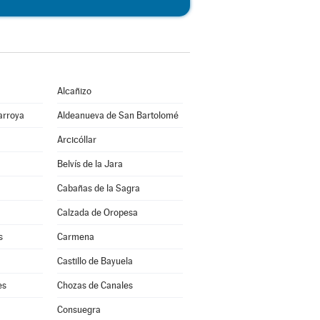
Alcañizo
arroya
Aldeanueva de San Bartolomé
Arcicóllar
Belvís de la Jara
Cabañas de la Sagra
Calzada de Oropesa
s
Carmena
Castillo de Bayuela
es
Chozas de Canales
Consuegra