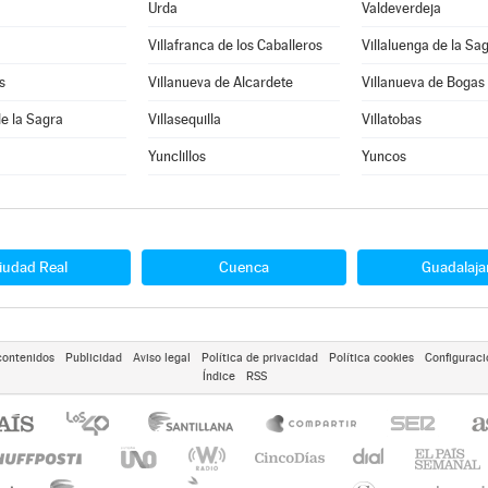
Urda
Valdeverdeja
Villafranca de los Caballeros
Villaluenga de la Sa
s
Villanueva de Alcardete
Villanueva de Bogas
de la Sagra
Villasequilla
Villatobas
Yunclillos
Yuncos
iudad Real
Cuenca
Guadalaja
contenidos
Publicidad
Aviso legal
Política de privacidad
Política cookies
Configuraci
Índice
RSS