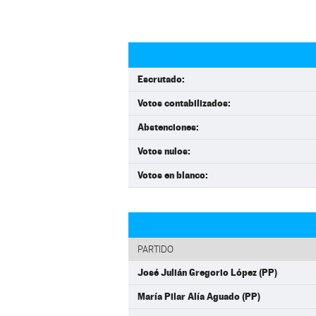
Escrutado:
Votos contabilizados:
Abstenciones:
Votos nulos:
Votos en blanco:
PARTIDO
José Julián Gregorio López (PP)
María Pilar Alía Aguado (PP)