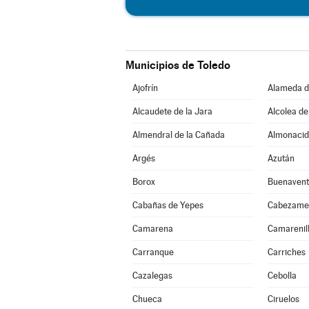
Municipios de Toledo
Ajofrín
Alameda d
Alcaudete de la Jara
Alcolea de
Almendral de la Cañada
Almonacid
Argés
Azután
Borox
Buenavent
Cabañas de Yepes
Cabezame
Camarena
Camarenil
Carranque
Carriches
Cazalegas
Cebolla
Chueca
Ciruelos