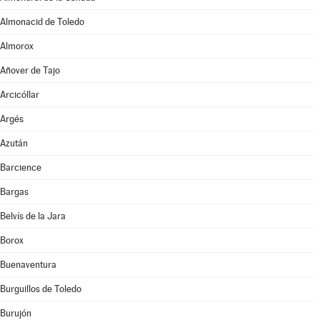
Almonacid de Toledo
Almorox
Añover de Tajo
Arcicóllar
Argés
Azután
Barcience
Bargas
Belvís de la Jara
Borox
Buenaventura
Burguillos de Toledo
Burujón