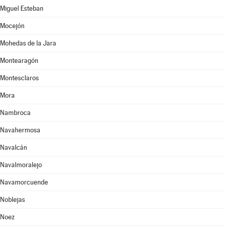
Miguel Esteban
Mocejón
Mohedas de la Jara
Montearagón
Montesclaros
Mora
Nambroca
Navahermosa
Navalcán
Navalmoralejo
Navamorcuende
Noblejas
Noez