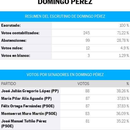
DOMINGO PÉREZ
RESUMEN DEL ESCRUTINIO DE DOMINGO PÉREZ
Escrutado:
100 %
Votos contabilizados:
245
71,22 %
Abstenciones:
99
28,78 %
Votos nulos:
12
4,9 %
Votos en blanco:
3
1,29 %
VOTOS POR SENADORES EN DOMINGO PÉREZ
PARTIDO
VOTOS
%
José Julián Gregorio López (PP)
88
38,26 %
María Pilar Alía Aguado (PP)
87
37,83 %
Félix Ortega Fernández (PSOE)
87
37,83 %
Montserrat Muro Martín (PSOE)
83
36,09 %
José Manuel Tofiño Pérez
81
35,22 %
(PSOE)