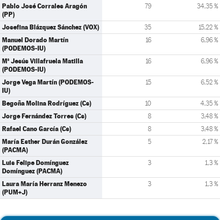
Pablo José Corrales Aragón
79
34,35 %
(PP)
Josefina Blázquez Sánchez (VOX)
35
15,22 %
Manuel Dorado Martín
16
6,96 %
(PODEMOS-IU)
Mª Jesús Villafruela Matilla
16
6,96 %
(PODEMOS-IU)
Jorge Vega Martín (PODEMOS-
15
6,52 %
IU)
Begoña Molina Rodríguez (Cs)
10
4,35 %
Jorge Fernández Torres (Cs)
8
3,48 %
Rafael Cano García (Cs)
8
3,48 %
María Esther Durán González
5
2,17 %
(PACMA)
Luis Felipe Domínguez
3
1,3 %
Domínguez (PACMA)
Laura María Herranz Menezo
3
1,3 %
(PUM+J)