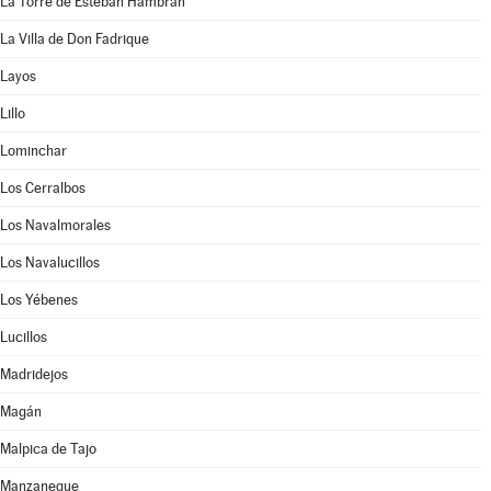
La Torre de Esteban Hambrán
La Villa de Don Fadrique
Layos
Lillo
Lominchar
Los Cerralbos
Los Navalmorales
Los Navalucillos
Los Yébenes
Lucillos
Madridejos
Magán
Malpica de Tajo
Manzaneque