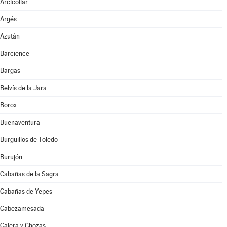
Arcicóllar
Argés
Azután
Barcience
Bargas
Belvís de la Jara
Borox
Buenaventura
Burguillos de Toledo
Burujón
Cabañas de la Sagra
Cabañas de Yepes
Cabezamesada
Calera y Chozas