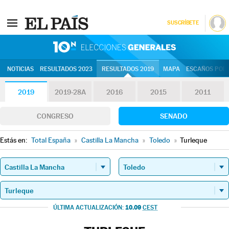
SUSCRÍBETE
10N | Eleccion
NOTICIAS
RESULTADOS 2023
RESULTADOS 2019
MAPA
ESCAÑOS POR 
2019
2019-28A
2016
2015
2011
CONGRESO
SENADO
Estás en:
Total España
»
Castilla La Mancha
»
Toledo
»
Turleque
10.09
ÚLTIMA ACTUALIZACIÓN:
CEST