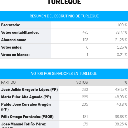
TURLEQUE
RESUMEN DEL ESCRUTINIO DE TURLEQUE
Escrutado:
100 %
Votos contabilizados:
475
78,77 %
Abstenciones:
128
21,23 %
Votos nulos:
6
1,26 %
Votos en blanco:
1
0,21 %
VOTOS POR SENADORES EN TURLEQUE
PARTIDO
VOTOS
%
José Julián Gregorio López (PP)
230
49,15 %
María Pilar Alía Aguado (PP)
229
48,93 %
Pablo José Corrales Aragón
205
43,8 %
(PP)
Félix Ortega Fernández (PSOE)
181
38,68 %
José Manuel Tofiño Pérez
179
38,25 %