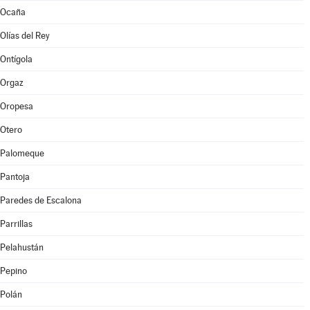
Ocaña
Olías del Rey
Ontígola
Orgaz
Oropesa
Otero
Palomeque
Pantoja
Paredes de Escalona
Parrillas
Pelahustán
Pepino
Polán