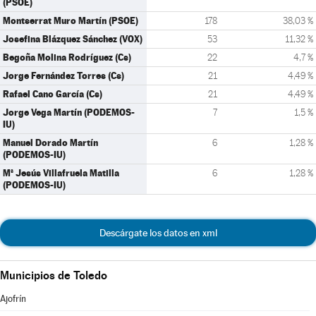
(PSOE)
Montserrat Muro Martín (PSOE)
178
38,03 %
Josefina Blázquez Sánchez (VOX)
53
11,32 %
Begoña Molina Rodríguez (Cs)
22
4,7 %
Jorge Fernández Torres (Cs)
21
4,49 %
Rafael Cano García (Cs)
21
4,49 %
Jorge Vega Martín (PODEMOS-
7
1,5 %
IU)
Manuel Dorado Martín
6
1,28 %
(PODEMOS-IU)
Mª Jesús Villafruela Matilla
6
1,28 %
(PODEMOS-IU)
Descárgate los datos en xml
Municipios de Toledo
Ajofrín