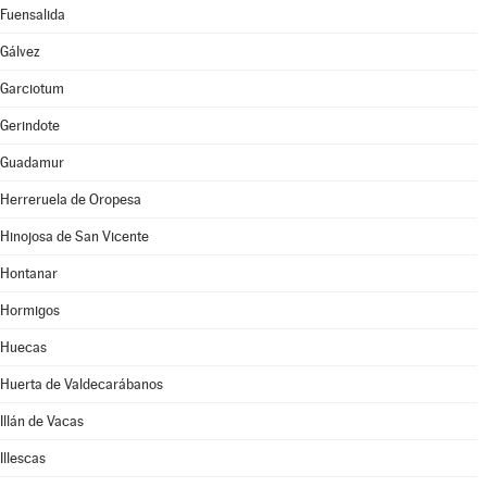
Fuensalida
Gálvez
Garciotum
Gerindote
Guadamur
Herreruela de Oropesa
Hinojosa de San Vicente
Hontanar
Hormigos
Huecas
Huerta de Valdecarábanos
Illán de Vacas
Illescas