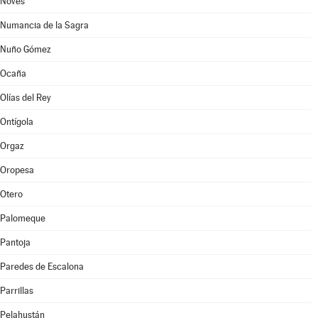
Novés
Numancia de la Sagra
Nuño Gómez
Ocaña
Olías del Rey
Ontígola
Orgaz
Oropesa
Otero
Palomeque
Pantoja
Paredes de Escalona
Parrillas
Pelahustán