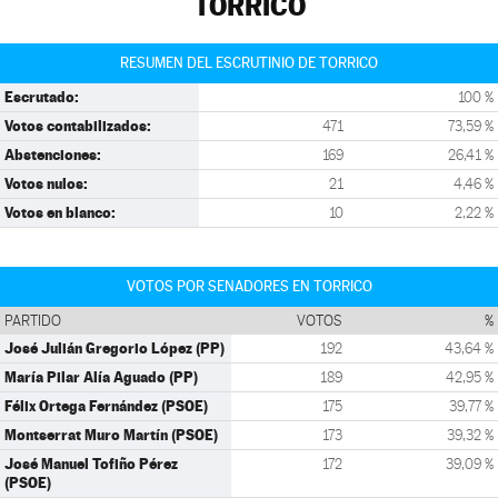
TORRICO
RESUMEN DEL ESCRUTINIO DE TORRICO
Escrutado:
100 %
Votos contabilizados:
471
73,59 %
Abstenciones:
169
26,41 %
Votos nulos:
21
4,46 %
Votos en blanco:
10
2,22 %
VOTOS POR SENADORES EN TORRICO
PARTIDO
VOTOS
%
José Julián Gregorio López (PP)
192
43,64 %
María Pilar Alía Aguado (PP)
189
42,95 %
Félix Ortega Fernández (PSOE)
175
39,77 %
Montserrat Muro Martín (PSOE)
173
39,32 %
José Manuel Tofiño Pérez
172
39,09 %
(PSOE)