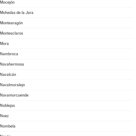
Mocejón
Mohedas de la Jara
Montearagón
Montesclaros
Mora
Nambroca
Navahermosa
Navalcán
Navalmoralejo
Navamorcuende
Noblejas
Noez
Nombela