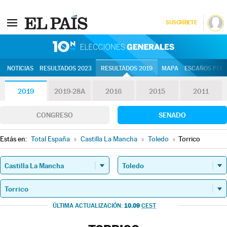
SUSCRÍBETE
10N | Eleccion
NOTICIAS
RESULTADOS 2023
RESULTADOS 2019
MAPA
ESCAÑOS POR 
2019
2019-28A
2016
2015
2011
CONGRESO
SENADO
Estás en:
Total España
»
Castilla La Mancha
»
Toledo
»
Torrico
10.09
ÚLTIMA ACTUALIZACIÓN:
CEST