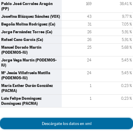
Pablo José Corrales Aragón
169
38,41 %
(PP)
Josefina Blázquez Sánchez (VOX)
43
9,77 %
Begoña Molina Rodríguez (Cs)
31
7,05 %
Jorge Fernández Torres (Cs)
26
5,91 %
Rafael Cano García (Cs)
26
5,91 %
Manuel Dorado Martín
25
5,68 %
(PODEMOS-IU)
Jorge Vega Martín (PODEMOS-
24
5,45 %
IU)
Mª Jesús Villafruela Matilla
24
5,45 %
(PODEMOS-IU)
María Esther Durán González
1
0,23 %
(PACMA)
Luis Felipe Domínguez
1
0,23 %
Domínguez (PACMA)
Descárgate los datos en xml