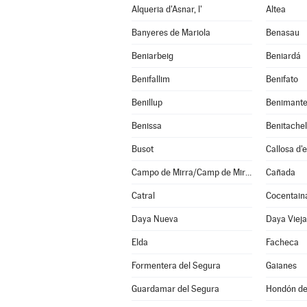
Alqueria d'Asnar, l'
Altea
Banyeres de Mariola
Benasau
Beniarbeig
Beniardá
Benifallim
Benifato
Benillup
Benimante
Benissa
Busot
Callosa d'
Campo de Mirra/Camp de Mirra, el
Cañada
Catral
Cocentain
Daya Nueva
Daya Vieja
Elda
Facheca
Formentera del Segura
Gaianes
Guardamar del Segura
Hondón de 