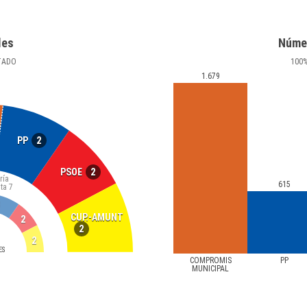
les
Núme
TADO
100
1.679
2
PP
2
PSOE
ría
615
ta
7
CUP.-AMUNT
2
2
2
ES
COMPROMIS
PP
MUNICIPAL