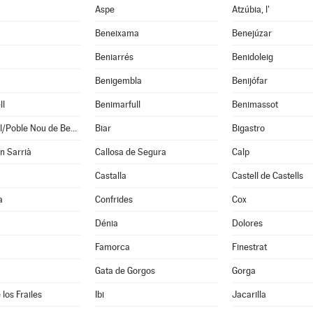
Aspe
Atzúbia, l'
Beneixama
Benejúzar
Beniarrés
Benidoleig
Benigembla
Benijófar
ll
Benimarfull
Benimassot
Benitachell/Poble Nou de Benitatxell, el
Biar
Bigastro
en Sarrià
Callosa de Segura
Calp
Castalla
Castell de Castells
a
Confrides
Cox
Dénia
Dolores
Famorca
Finestrat
Gata de Gorgos
Gorga
los Frailes
Ibi
Jacarilla