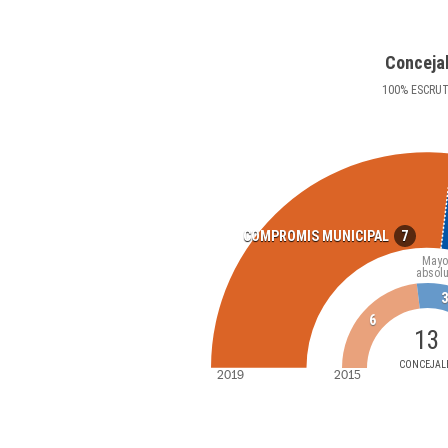
Conceja
100
%
ESCRU
7
COMPROMIS MUNICIPAL
Mayo
absolu
3
6
13
CONCEJAL
2019
2015