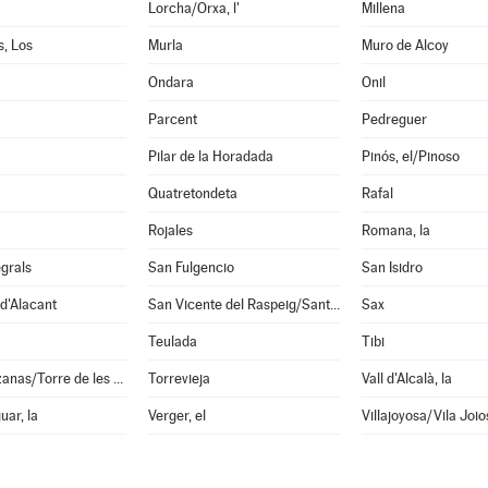
Lorcha/Orxa, l'
Millena
, Los
Murla
Muro de Alcoy
Ondara
Onil
Parcent
Pedreguer
Pilar de la Horadada
Pinós, el/Pinoso
Quatretondeta
Rafal
Rojales
Romana, la
grals
San Fulgencio
San Isidro
d'Alacant
San Vicente del Raspeig/Sant Vicent del Raspeig
Sax
Teulada
Tibi
Torremanzanas/Torre de les Maçanes, la
Torrevieja
Vall d'Alcalà, la
uar, la
Verger, el
Villajoyosa/Vila Joio