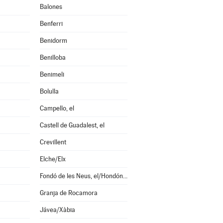
Balones
Benferri
Benidorm
Benilloba
Benimeli
Bolulla
Campello, el
Castell de Guadalest, el
Crevillent
Elche/Elx
Fondó de les Neus, el/Hondón de las Nieves
Granja de Rocamora
Jávea/Xàbia