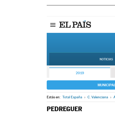
NOTICIAS
2019
MUNICIPA
Estás en:
Total España
»
C. Valenciana
»
A
PEDREGUER