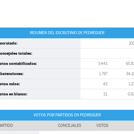
RESUMEN DEL ESCRUTINIO DE PEDREGUER
scrutado:
10
oncejales totales:
otos contabilizados:
3.441
65,8
bstenciones:
1.787
34,1
otos nulos:
42
1,2
otos en blanco:
21
0,6
VOTOS POR PARTIDOS EN PEDREGUER
ARTIDO
CONCEJALES
VOTOS