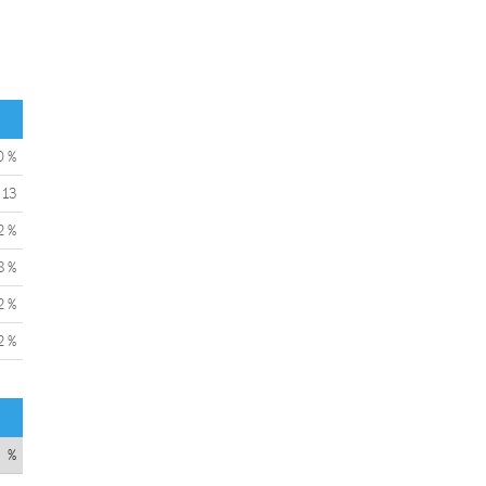
0 %
13
2 %
8 %
2 %
2 %
%