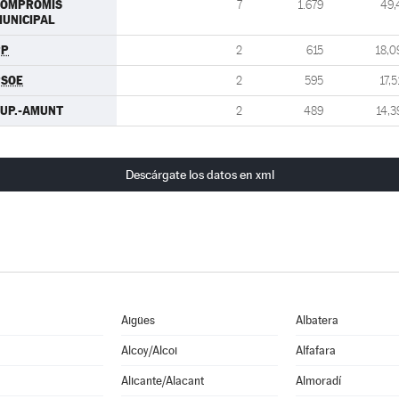
COMPROMIS
7
1.679
49,
UNICIPAL
PP
2
615
18,0
PSOE
2
595
17,5
UP.-AMUNT
2
489
14,3
Descárgate los datos en xml
Aigües
Albatera
Alcoy/Alcoi
Alfafara
Alicante/Alacant
Almoradí