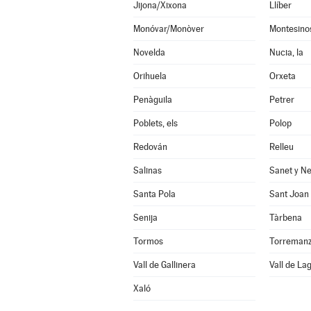
Jijona/Xixona
Llíber
Monóvar/Monòver
Montesinos
Novelda
Nucia, la
Orihuela
Orxeta
Penàguila
Petrer
Poblets, els
Polop
Redován
Relleu
Salinas
Sanet y Ne
Santa Pola
Sant Joan 
Senija
Tàrbena
Tormos
Vall de Gallinera
Vall de Lag
Xaló