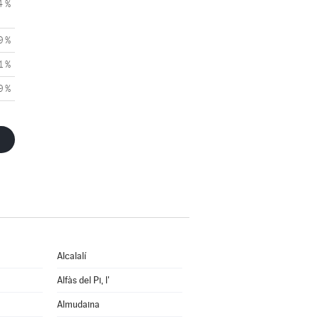
4 %
9 %
1 %
9 %
Alcalalí
Alfàs del Pi, l'
Almudaina