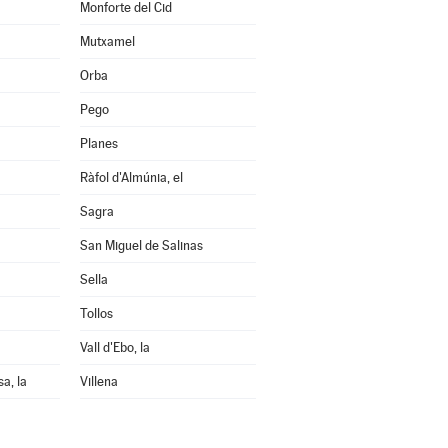
Monforte del Cid
Mutxamel
Orba
Pego
Planes
Ràfol d'Almúnia, el
Sagra
San Miguel de Salinas
Sella
Tollos
Vall d'Ebo, la
sa, la
Villena