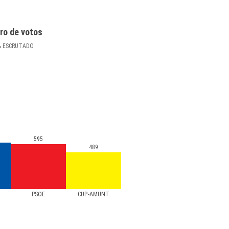
ro de votos
%
ESCRUTADO
595
489
PSOE
CUP.-AMUNT