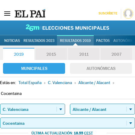
SUSCRÍBETE
26M | Elec
NOTICIAS
RESULTADOS 2023
RESULTADOS 2019
PACTOS
AUTONÓMIC
2019
2015
2011
2007
MUNICIPALES
AUTONÓMICAS
Estás en:
Total España
»
C. Valenciana
»
Alicante / Alacant
»
Cocentaina
18.55
ÚLTIMA ACTUALIZACIÓN:
CEST