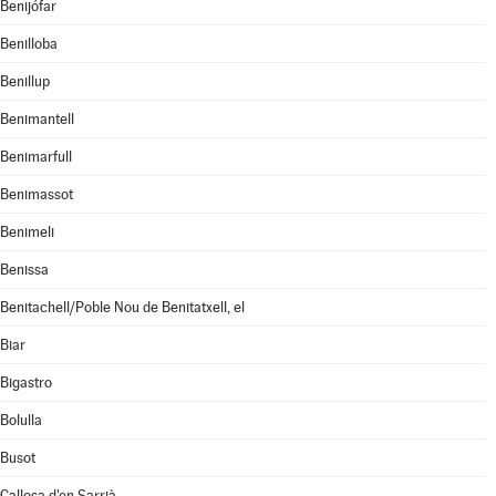
Benijófar
Benilloba
Benillup
Benimantell
Benimarfull
Benimassot
Benimeli
Benissa
Benitachell/Poble Nou de Benitatxell, el
Biar
Bigastro
Bolulla
Busot
Callosa d'en Sarrià