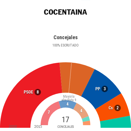
COCENTAINA
Concejales
100
%
ESCRUTADO
3
PP
8
PSOE
Mayoría
absoluta
9
4
2
Cs
4
7
17
2019
2015
CONCEJALES