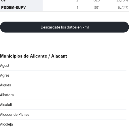
Cs
2
625
10,75 %
PODEM-EUPV
1
391
6,72 %
Descárgate los datos en xml
Municipios de Alicante / Alacant
Agost
Agres
Aigües
Albatera
Alcalalí
Alcocer de Planes
Alcoleja