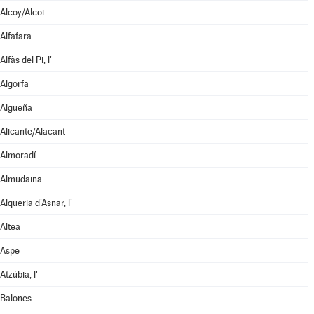
Alcoy/Alcoi
Alfafara
Alfàs del Pi, l'
Algorfa
Algueña
Alicante/Alacant
Almoradí
Almudaina
Alqueria d'Asnar, l'
Altea
Aspe
Atzúbia, l'
Balones