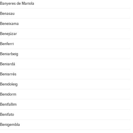
Banyeres de Mariola
Benasau
Beneixama
Benejúzar
Benferri
Beniarbeig
Beniardá
Beniarrés
Benidoleig
Benidorm
Benifallim
Benifato
Benigembla