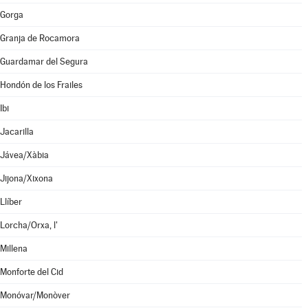
Gorga
Granja de Rocamora
Guardamar del Segura
Hondón de los Frailes
Ibi
Jacarilla
Jávea/Xàbia
Jijona/Xixona
Llíber
Lorcha/Orxa, l'
Millena
Monforte del Cid
Monóvar/Monòver