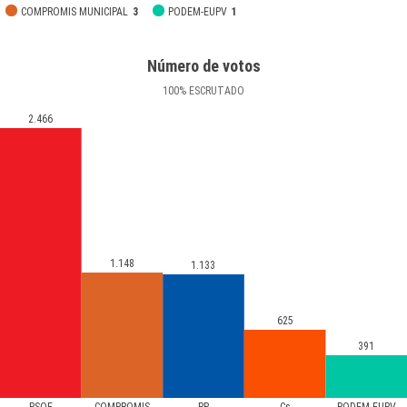
COMPROMIS MUNICIPAL
3
PODEM-EUPV
1
Número de votos
100
%
ESCRUTADO
2.466
1.148
1.133
625
391