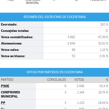
PSOE
COMPROMIS
PP
Cs
PODEM-EUPV
MUNICIPAL
RESUMEN DEL ESCRUTINIO DE COCENTAINA
Escrutado:
100 %
Concejales totales:
17
Votos contabilizados:
5.882
67,39 %
Abstenciones:
2.846
32,61 %
Votos nulos:
66
1,12 %
Votos en blanco:
53
0,91 %
VOTOS POR PARTIDOS EN COCENTAINA
PARTIDO
CONCEJALES
VOTOS
%
PSOE
8
2.466
42,4 %
COMPROMIS
3
1.148
19,74 %
MUNICIPAL
PP
3
1.133
19,48 %