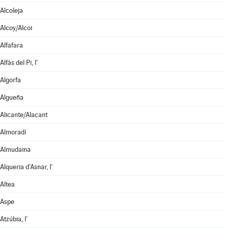
Alcoleja
Alcoy/Alcoi
Alfafara
Alfàs del Pi, l'
Algorfa
Algueña
Alicante/Alacant
Almoradí
Almudaina
Alqueria d'Asnar, l'
Altea
Aspe
Atzúbia, l'