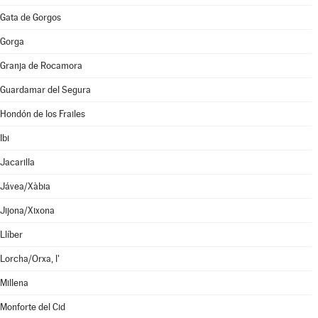
Gata de Gorgos
Gorga
Granja de Rocamora
Guardamar del Segura
Hondón de los Frailes
Ibi
Jacarilla
Jávea/Xàbia
Jijona/Xixona
Llíber
Lorcha/Orxa, l'
Millena
Monforte del Cid