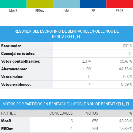
MesB
REDcv
IMA
PP
PSOE
RESUMEN DEL ESCRUTINIO DE BENITACHELL/POBLE NOU DE
BENITATXELL, EL
Escrutado:
100 %
Concejales totales:
11
Votos contabilizados:
1.374
55,47 %
Abstenciones:
1.103
44,53 %
Votos nulos:
11
0,8 %
Votos en blanco:
4
0,29 %
VOTOS POR PARTIDOS EN BENITACHELL/POBLE NOU DE BENITATXELL, EL
PARTIDO
CONCEJALES
VOTOS
%
MesB
6
658
48,28 %
REDcv
4
391
28,69 %