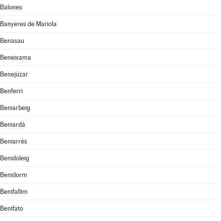
Balones
Banyeres de Mariola
Benasau
Beneixama
Benejúzar
Benferri
Beniarbeig
Beniardá
Beniarrés
Benidoleig
Benidorm
Benifallim
Benifato