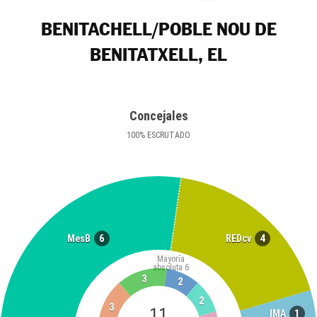
BENITACHELL/POBLE NOU DE
BENITATXELL, EL
Concejales
100
%
ESCRUTADO
6
4
MesB
REDcv
Mayoría
absoluta
6
3
2
2
3
11
1
IMA