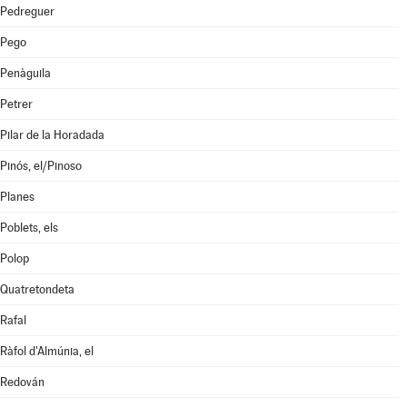
Pedreguer
Pego
Penàguila
Petrer
Pilar de la Horadada
Pinós, el/Pinoso
Planes
Poblets, els
Polop
Quatretondeta
Rafal
Ràfol d'Almúnia, el
Redován