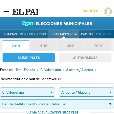
SUSCRÍBETE
26M | Elec
NOTICIAS
RESULTADOS 2023
RESULTADOS 2019
PACTOS
AUTONÓMIC
2019
2015
2011
2007
MUNICIPALES
AUTONÓMICAS
Estás en:
Total España
»
C. Valenciana
»
Alicante / Alacant
»
Benitachell/Poble Nou de Benitatxell, el
18.55
ÚLTIMA ACTUALIZACIÓN:
CEST