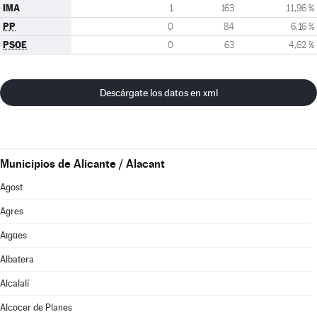
IMA
1
163
11,96 %
PP
0
84
6,16 %
PSOE
0
63
4,62 %
Descárgate los datos en xml
Municipios de Alicante / Alacant
Agost
Agres
Aigües
Albatera
Alcalalí
Alcocer de Planes