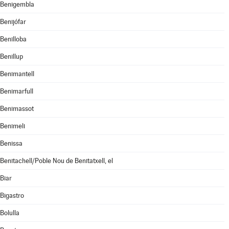
Benigembla
Benijófar
Benilloba
Benillup
Benimantell
Benimarfull
Benimassot
Benimeli
Benissa
Benitachell/Poble Nou de Benitatxell, el
Biar
Bigastro
Bolulla