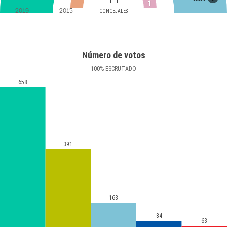
1
2019
2015
CONCEJALES
Número de votos
100
%
ESCRUTADO
658
391
163
84
63