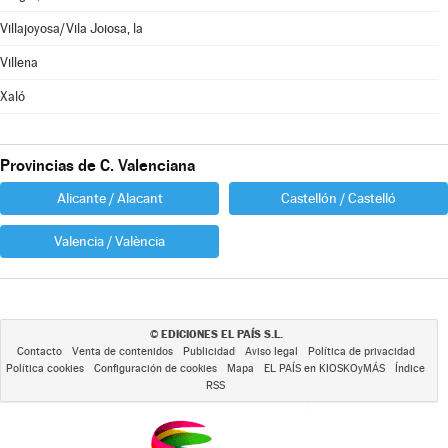
Villajoyosa/Vila Joiosa, la
Villena
Xaló
Provincias de C. Valenciana
Alicante / Alacant
Castellón / Castelló
Valencia / València
EDICIONES EL PAÍS S.L.
©
Contacto
Venta de contenidos
Publicidad
Aviso legal
Política de privacidad
Política cookies
Configuración de cookies
Mapa
EL PAÍS en KIOSKOyMÁS
Índice
RSS