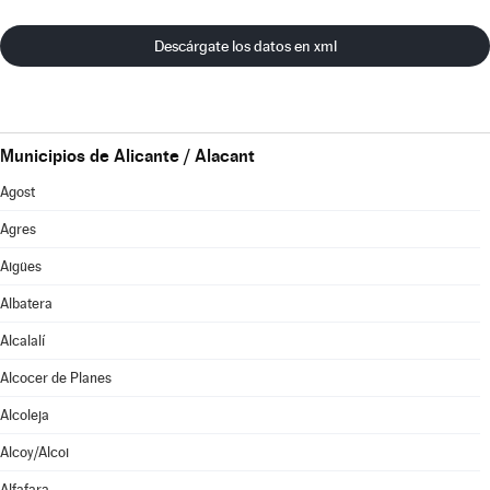
Descárgate los datos en xml
Municipios de Alicante / Alacant
Agost
Agres
Aigües
Albatera
Alcalalí
Alcocer de Planes
Alcoleja
Alcoy/Alcoi
Alfafara