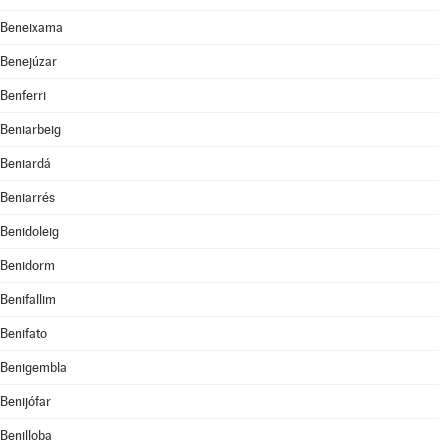
Beneixama
Benejúzar
Benferri
Beniarbeig
Beniardá
Beniarrés
Benidoleig
Benidorm
Benifallim
Benifato
Benigembla
Benijófar
Benilloba