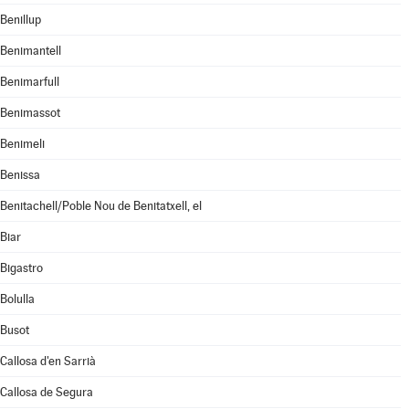
Benillup
Benimantell
Benimarfull
Benimassot
Benimeli
Benissa
Benitachell/Poble Nou de Benitatxell, el
Biar
Bigastro
Bolulla
Busot
Callosa d'en Sarrià
Callosa de Segura