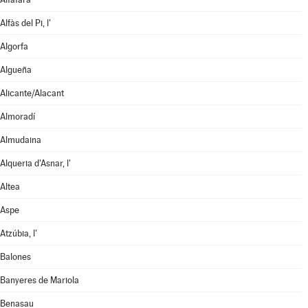
Alfàs del Pi, l'
Algorfa
Algueña
Alicante/Alacant
Almoradí
Almudaina
Alqueria d'Asnar, l'
Altea
Aspe
Atzúbia, l'
Balones
Banyeres de Mariola
Benasau