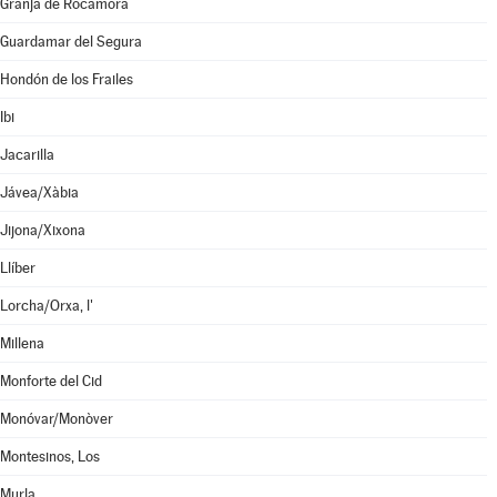
Granja de Rocamora
Guardamar del Segura
Hondón de los Frailes
Ibi
Jacarilla
Jávea/Xàbia
Jijona/Xixona
Llíber
Lorcha/Orxa, l'
Millena
Monforte del Cid
Monóvar/Monòver
Montesinos, Los
Murla