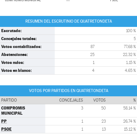
COMPROMIS MUNICIPAL
PP
PSOE
RESUMEN DEL ESCRUTINIO DE QUATRETONDETA
Escrutado:
100 %
Concejales totales:
5
Votos contabilizados:
87
77,68 %
Abstenciones:
25
22,32 %
Votos nulos:
1
1,15 %
Votos en blanco:
4
4,65 %
VOTOS POR PARTIDOS EN QUATRETONDETA
PARTIDO
CONCEJALES
VOTOS
%
COMPROMIS
3
50
58,14 %
MUNICIPAL
PP
1
23
26,74 %
PSOE
1
13
15,12 %