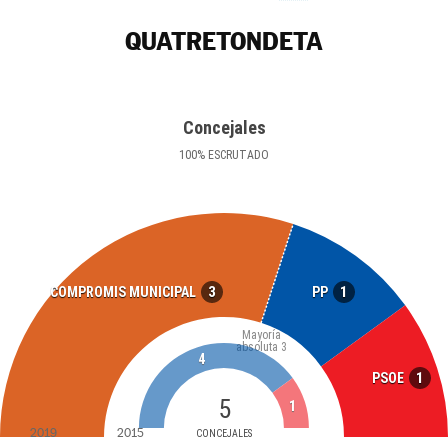
QUATRETONDETA
Concejales
100
%
ESCRUTADO
3
1
COMPROMIS MUNICIPAL
PP
Mayoría
absoluta
3
4
1
PSOE
5
1
2019
2015
CONCEJALES