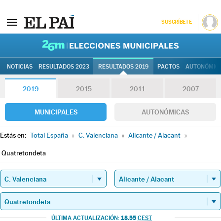
SUSCRÍBETE
26M | Elec
NOTICIAS
RESULTADOS 2023
RESULTADOS 2019
PACTOS
AUTONÓMIC
2019
2015
2011
2007
MUNICIPALES
AUTONÓMICAS
Estás en:
Total España
»
C. Valenciana
»
Alicante / Alacant
»
Quatretondeta
18.55
ÚLTIMA ACTUALIZACIÓN:
CEST