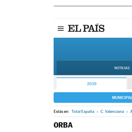
NOTICIAS
2019
MUNICIPA
Estás en:
Total España
»
C. Valenciana
»
A
ORBA