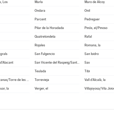
, Los
Murla
Muro de Alcoy
Ondara
Onil
Parcent
Pedreguer
Pilar de la Horadada
Pinós, el/Pinoso
Quatretondeta
Rafal
Rojales
Romana, la
grals
San Fulgencio
San Isidro
d'Alacant
San Vicente del Raspeig/Sant Vicent del Raspeig
Sax
Teulada
Tibi
Torremanzanas/Torre de les Maçanes, la
Torrevieja
Vall d'Alcalà, la
uar, la
Verger, el
Villajoyosa/Vila Joio