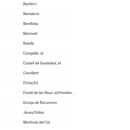
Benferri
Benidorm
Benilloba
Benimeli
Bolulla
Campello, el
Castell de Guadalest, el
Crevillent
Elche/Elx
Fondó de les Neus, el/Hondón de las Nieves
Granja de Rocamora
Jávea/Xàbia
Monforte del Cid