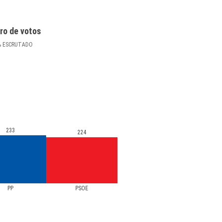
ro de votos
%
ESCRUTADO
233
224
PP
PSOE