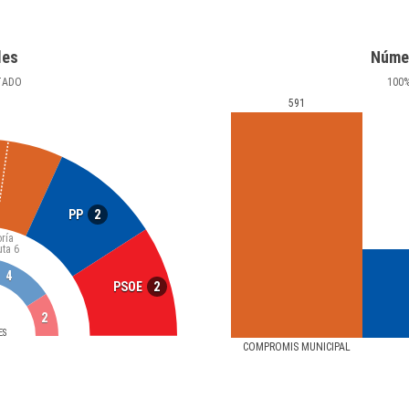
les
Núme
TADO
100
591
2
PP
ría
uta
6
4
2
PSOE
2
ES
COMPROMIS MUNICIPAL