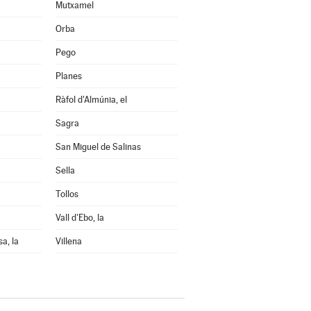
Mutxamel
Orba
Pego
Planes
Ràfol d'Almúnia, el
Sagra
San Miguel de Salinas
Sella
Tollos
Vall d'Ebo, la
sa, la
Villena