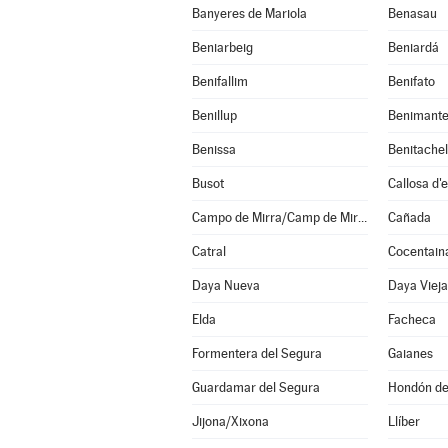
Banyeres de Mariola
Benasau
Beniarbeig
Beniardá
Benifallim
Benifato
Benillup
Benimante
Benissa
Busot
Callosa d'
Campo de Mirra/Camp de Mirra, el
Cañada
Catral
Cocentain
Daya Nueva
Daya Vieja
Elda
Facheca
Formentera del Segura
Gaianes
Guardamar del Segura
Hondón de 
Jijona/Xixona
Llíber