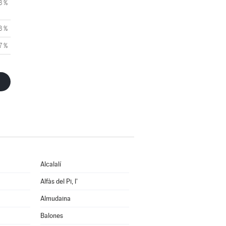
3 %
3 %
7 %
Alcalalí
Alfàs del Pi, l'
Almudaina
Balones