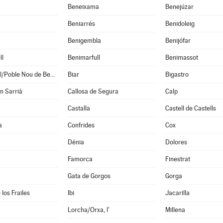
Beneixama
Benejúzar
Beniarrés
Benidoleig
Benigembla
Benijófar
ll
Benimarfull
Benimassot
Benitachell/Poble Nou de Benitatxell, el
Biar
Bigastro
en Sarrià
Callosa de Segura
Calp
Castalla
Castell de Castells
a
Confrides
Cox
Dénia
Dolores
Famorca
Finestrat
Gata de Gorgos
Gorga
los Frailes
Ibi
Jacarilla
Lorcha/Orxa, l'
Millena