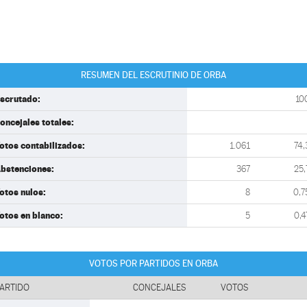
RESUMEN DEL ESCRUTINIO DE ORBA
scrutado:
10
oncejales totales:
otos contabilizados:
1.061
74,
bstenciones:
367
25,
otos nulos:
8
0,7
otos en blanco:
5
0,4
VOTOS POR PARTIDOS EN ORBA
ARTIDO
CONCEJALES
VOTOS