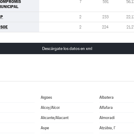
COMPROMIS
7
591
56,1
UNICIPAL
PP
2
233
22,1
PSOE
2
224
21,2
Descárgate los datos en xml
Aigües
Albatera
Alcoy/Alcoi
Alfafara
Alicante/Alacant
Almoradí
Aspe
Atzúbia, l'