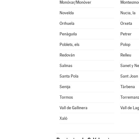
Monóvar/Monòver
Montesinos
Novelda
Nucia, la
Orihuela
Orxeta
Penàguila
Petrer
Poblets, els
Polop
Redován
Relleu
Salinas
Sanet y Ne
Santa Pola
Sant Joan 
Senija
Tàrbena
Tormos
Vall de Gallinera
Vall de Lag
Xaló