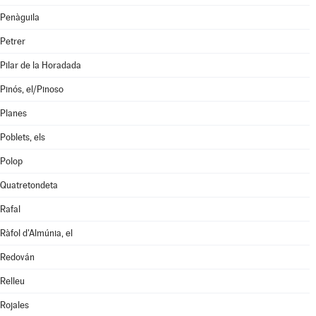
Penàguila
Petrer
Pilar de la Horadada
Pinós, el/Pinoso
Planes
Poblets, els
Polop
Quatretondeta
Rafal
Ràfol d'Almúnia, el
Redován
Relleu
Rojales