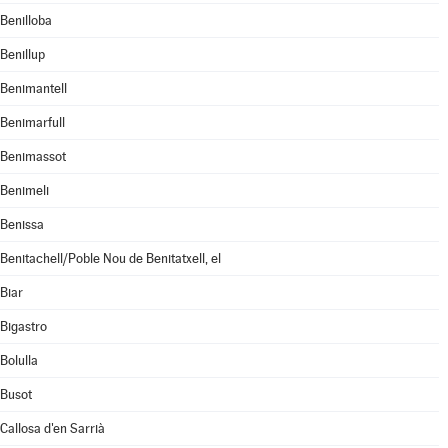
Benilloba
Benillup
Benimantell
Benimarfull
Benimassot
Benimeli
Benissa
Benitachell/Poble Nou de Benitatxell, el
Biar
Bigastro
Bolulla
Busot
Callosa d'en Sarrià