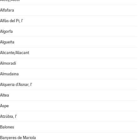
Alfafara
Alfàs del Pi, l'
Algorfa
Algueña
Alicante/Alacant
Almoradí
Almudaina
Alqueria d'Asnar, l'
Altea
Aspe
Atzúbia, l'
Balones
Banyeres de Mariola