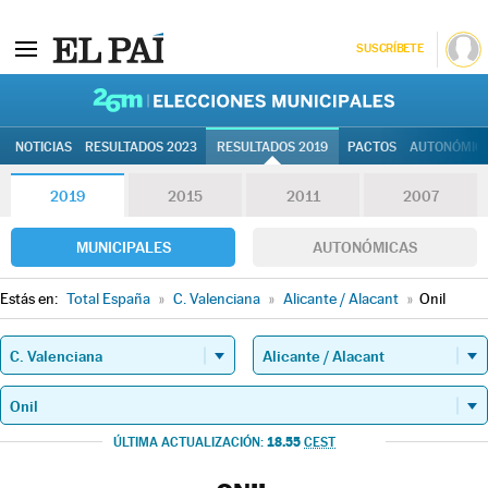
SUSCRÍBETE
26M | Elec
NOTICIAS
RESULTADOS 2023
RESULTADOS 2019
PACTOS
AUTONÓMIC
2019
2015
2011
2007
MUNICIPALES
AUTONÓMICAS
Estás en:
Total España
»
C. Valenciana
»
Alicante / Alacant
»
Onil
18.55
ÚLTIMA ACTUALIZACIÓN:
CEST