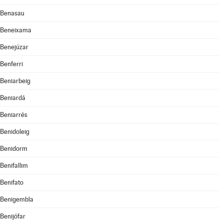
Benasau
Beneixama
Benejúzar
Benferri
Beniarbeig
Beniardá
Beniarrés
Benidoleig
Benidorm
Benifallim
Benifato
Benigembla
Benijófar