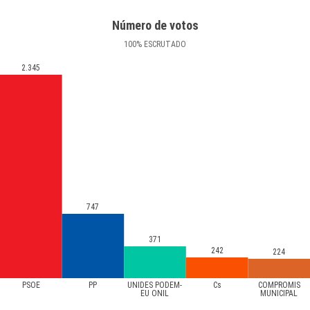
Número de votos
100
%
ESCRUTADO
2.345
747
371
242
224
PSOE
PP
UNIDES PODEM-
Cs
COMPROMÍS
EU ONIL
MUNICIPAL