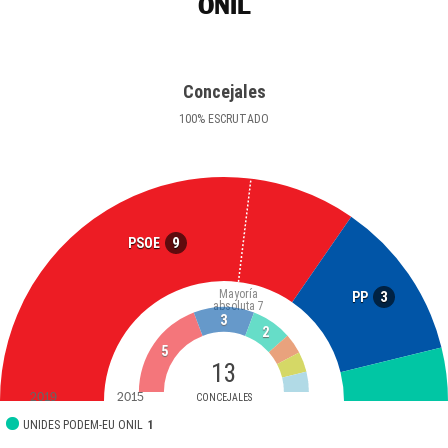
ONIL
Concejales
100
%
ESCRUTADO
9
PSOE
Mayoría
3
PP
absoluta
7
3
2
5
13
2019
2015
CONCEJALES
UNIDES PODEM-EU ONIL
1