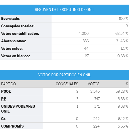
RESUMEN DEL ESCRUTINIO DE ONIL
Escrutado:
100 %
Concejales totales:
13
Votos contabilizados:
4.000
68,54 %
Abstenciones:
1.836
31,46 %
Votos nulos:
44
1,1 %
Votos en blanco:
27
0,68 %
VOTOS POR PARTIDOS EN ONIL
PARTIDO
CONCEJALES
VOTOS
%
PSOE
9
2.345
59,28 %
PP
3
747
18,88 %
UNIDES PODEM-EU
1
371
9,38 %
ONIL
Cs
0
242
6,12 %
COMPROMÍS
0
224
5,66 %