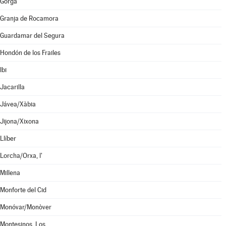
Gorga
Granja de Rocamora
Guardamar del Segura
Hondón de los Frailes
Ibi
Jacarilla
Jávea/Xàbia
Jijona/Xixona
Llíber
Lorcha/Orxa, l'
Millena
Monforte del Cid
Monóvar/Monòver
Montesinos, Los