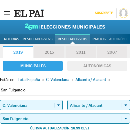
SUSCRÍBETE
26M | Elec
NOTICIAS
RESULTADOS 2023
RESULTADOS 2019
PACTOS
AUTONÓMIC
2019
2015
2011
2007
MUNICIPALES
AUTONÓMICAS
Estás en:
Total España
»
C. Valenciana
»
Alicante / Alacant
»
San Fulgencio
18.55
ÚLTIMA ACTUALIZACIÓN:
CEST