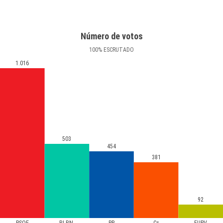
Número de votos
100
%
ESCRUTADO
1.016
503
454
381
92