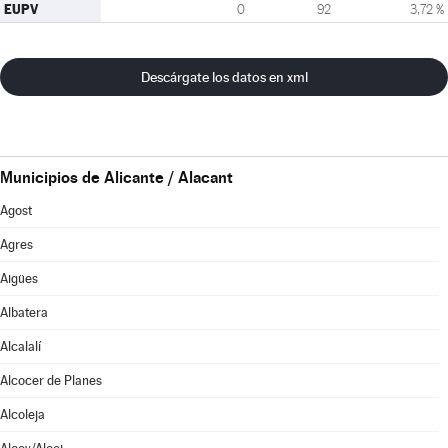
EUPV
0
92
3,72 %
Descárgate los datos en xml
Municipios de Alicante / Alacant
Agost
Agres
Aigües
Albatera
Alcalalí
Alcocer de Planes
Alcoleja