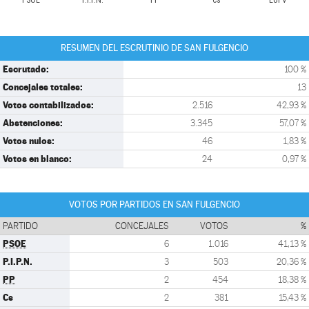
PSOE
P.I.P.N.
PP
Cs
EUPV
RESUMEN DEL ESCRUTINIO DE SAN FULGENCIO
Escrutado:
100 %
Concejales totales:
13
Votos contabilizados:
2.516
42,93 %
Abstenciones:
3.345
57,07 %
Votos nulos:
46
1,83 %
Votos en blanco:
24
0,97 %
VOTOS POR PARTIDOS EN SAN FULGENCIO
PARTIDO
CONCEJALES
VOTOS
%
PSOE
6
1.016
41,13 %
P.I.P.N.
3
503
20,36 %
PP
2
454
18,38 %
Cs
2
381
15,43 %