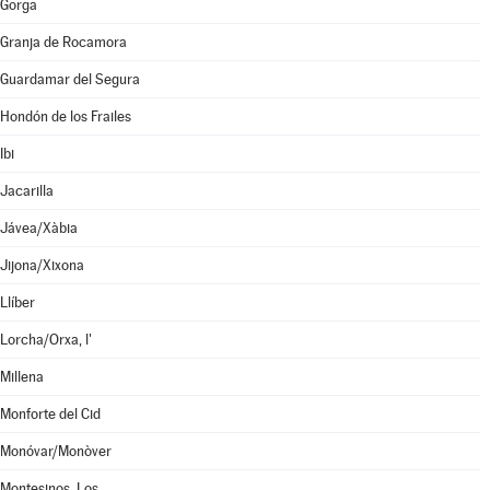
Gorga
Granja de Rocamora
Guardamar del Segura
Hondón de los Frailes
Ibi
Jacarilla
Jávea/Xàbia
Jijona/Xixona
Llíber
Lorcha/Orxa, l'
Millena
Monforte del Cid
Monóvar/Monòver
Montesinos, Los