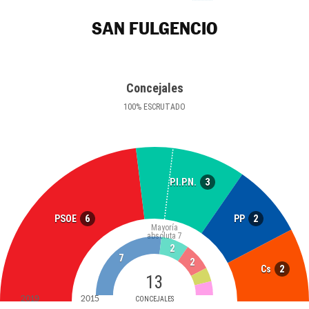
SAN FULGENCIO
Concejales
100
%
ESCRUTADO
3
P.I.P.N.
6
2
PSOE
PP
Mayoría
absoluta
7
2
7
2
2
Cs
13
2019
2015
CONCEJALES