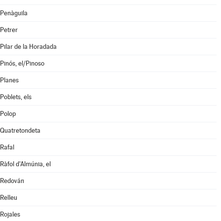
Penàguila
Petrer
Pilar de la Horadada
Pinós, el/Pinoso
Planes
Poblets, els
Polop
Quatretondeta
Rafal
Ràfol d'Almúnia, el
Redován
Relleu
Rojales