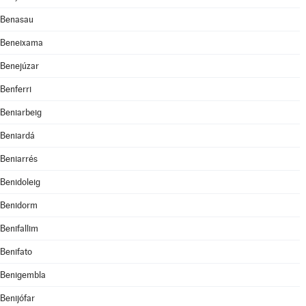
Benasau
Beneixama
Benejúzar
Benferri
Beniarbeig
Beniardá
Beniarrés
Benidoleig
Benidorm
Benifallim
Benifato
Benigembla
Benijófar