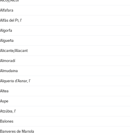
Alcoy/Alcoi
Alfafara
Alfàs del Pi, l'
Algorfa
Algueña
Alicante/Alacant
Almoradí
Almudaina
Alqueria d'Asnar, l'
Altea
Aspe
Atzúbia, l'
Balones
Banyeres de Mariola