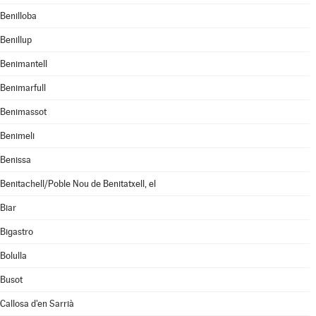
Benilloba
Benillup
Benimantell
Benimarfull
Benimassot
Benimeli
Benissa
Benitachell/Poble Nou de Benitatxell, el
Biar
Bigastro
Bolulla
Busot
Callosa d'en Sarrià