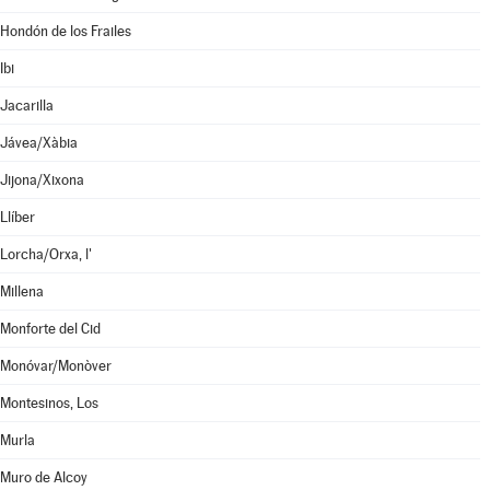
Hondón de los Frailes
Ibi
Jacarilla
Jávea/Xàbia
Jijona/Xixona
Llíber
Lorcha/Orxa, l'
Millena
Monforte del Cid
Monóvar/Monòver
Montesinos, Los
Murla
Muro de Alcoy