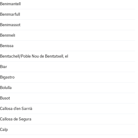
Benimantell
Benimarfull
Benimassot
Benimeli
Benissa
Benitachell/Poble Nou de Benitatxell, el
Biar
Bigastro
Bolulla
Busot
Callosa d'en Sarrià
Callosa de Segura
Calp