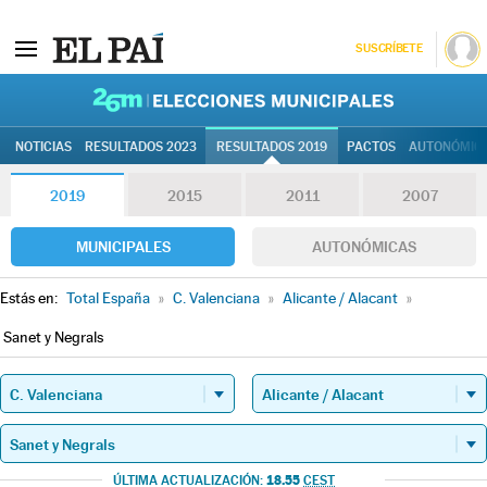
SUSCRÍBETE
26M | Elec
NOTICIAS
RESULTADOS 2023
RESULTADOS 2019
PACTOS
AUTONÓMIC
2019
2015
2011
2007
MUNICIPALES
AUTONÓMICAS
Estás en:
Total España
»
C. Valenciana
»
Alicante / Alacant
»
Sanet y Negrals
18.55
ÚLTIMA ACTUALIZACIÓN:
CEST