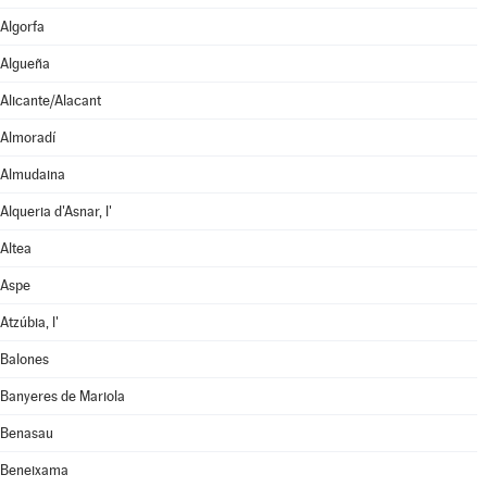
Algorfa
Algueña
Alicante/Alacant
Almoradí
Almudaina
Alqueria d'Asnar, l'
Altea
Aspe
Atzúbia, l'
Balones
Banyeres de Mariola
Benasau
Beneixama