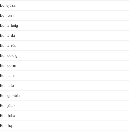
Benejúzar
Benferri
Beniarbeig
Beniardá
Beniarrés
Benidoleig
Benidorm
Benifallim
Benifato
Benigembla
Benijófar
Benilloba
Benillup