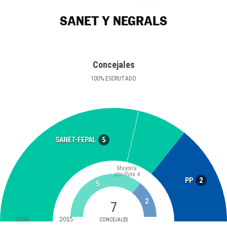
SANET Y NEGRALS
Concejales
100
%
ESCRUTADO
5
SANET-FEPAL
Mayoría
absoluta
4
2
PP
5
2
7
2019
2015
CONCEJALES