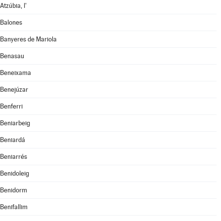
Atzúbia, l'
Balones
Banyeres de Mariola
Benasau
Beneixama
Benejúzar
Benferri
Beniarbeig
Beniardá
Beniarrés
Benidoleig
Benidorm
Benifallim