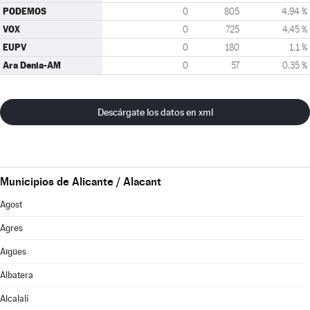
PODEMOS
0
805
4,94 %
VOX
0
725
4,45 %
EUPV
0
180
1,1 %
Ara Denia-AM
0
57
0,35 %
Descárgate los datos en xml
Municipios de Alicante / Alacant
Agost
Agres
Aigües
Albatera
Alcalalí