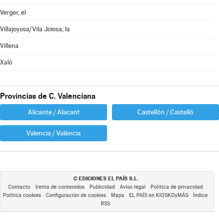
Verger, el
Villajoyosa/Vila Joiosa, la
Villena
Xaló
Provincias de C. Valenciana
Alicante / Alacant
Castellón / Castelló
Valencia / València
EDICIONES EL PAÍS S.L.
©
Contacto
Venta de contenidos
Publicidad
Aviso legal
Política de privacidad
Política cookies
Configuración de cookies
Mapa
EL PAÍS en KIOSKOyMÁS
Índice
RSS