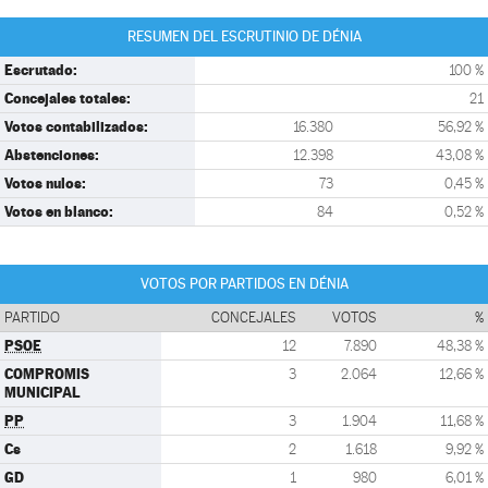
RESUMEN DEL ESCRUTINIO DE DÉNIA
Escrutado:
100 %
Concejales totales:
21
Votos contabilizados:
16.380
56,92 %
Abstenciones:
12.398
43,08 %
Votos nulos:
73
0,45 %
Votos en blanco:
84
0,52 %
VOTOS POR PARTIDOS EN DÉNIA
PARTIDO
CONCEJALES
VOTOS
%
PSOE
12
7.890
48,38 %
COMPROMIS
3
2.064
12,66 %
MUNICIPAL
PP
3
1.904
11,68 %
Cs
2
1.618
9,92 %
GD
1
980
6,01 %