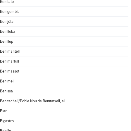
Benifato
Benigembla
Benijófar
Benilloba
Benillup
Benimantell
Benimarfull
Benimassot
Benimeli
Benissa
Benitachell/Poble Nou de Benitatxell, el
Biar
Bigastro
Bolulla