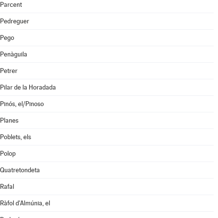
Parcent
Pedreguer
Pego
Penàguila
Petrer
Pilar de la Horadada
Pinós, el/Pinoso
Planes
Poblets, els
Polop
Quatretondeta
Rafal
Ràfol d'Almúnia, el