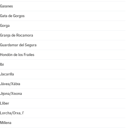
Gaianes
Gata de Gorgos
Gorga
Granja de Rocamora
Guardamar del Segura
Hondón de los Frailes
Ibi
Jacarilla
Jávea/Xàbia
Jijona/Xixona
Llíber
Lorcha/Orxa, l'
Millena