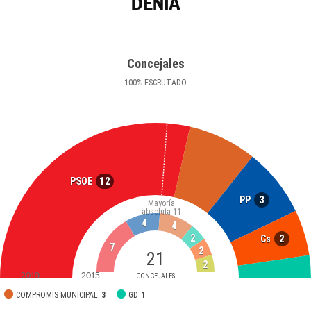
DÉNIA
Concejales
100
%
ESCRUTADO
12
PSOE
3
PP
Mayoría
absoluta
11
4
4
2
2
Cs
7
2
21
2
2019
2015
CONCEJALES
COMPROMIS MUNICIPAL
3
GD
1