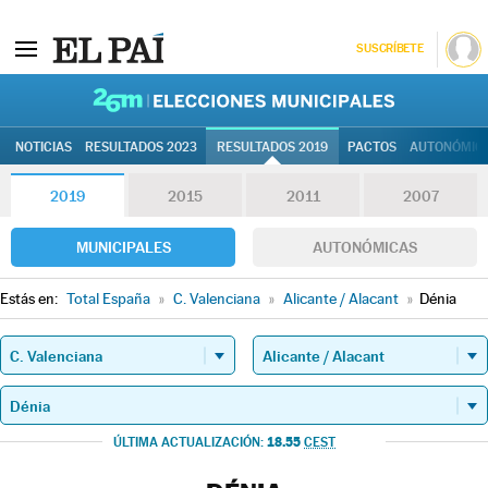
SUSCRÍBETE
26M | Elec
NOTICIAS
RESULTADOS 2023
RESULTADOS 2019
PACTOS
AUTONÓMIC
2019
2015
2011
2007
MUNICIPALES
AUTONÓMICAS
Estás en:
Total España
»
C. Valenciana
»
Alicante / Alacant
»
Dénia
18.55
ÚLTIMA ACTUALIZACIÓN:
CEST