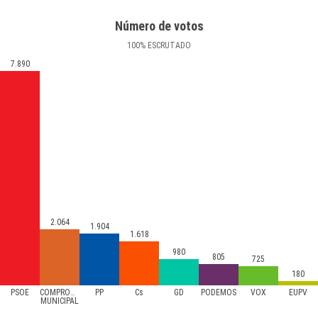
Número de votos
100
%
ESCRUTADO
7.890
2.064
1.904
1.618
980
805
725
180
PSOE
COMPROMIS
PP
Cs
GD
PODEMOS
VOX
EUPV
MUNICIPAL