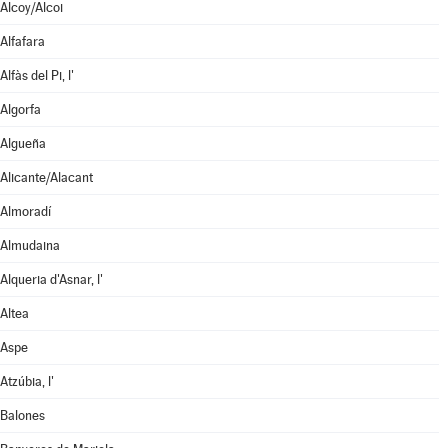
Alcoy/Alcoi
Alfafara
Alfàs del Pi, l'
Algorfa
Algueña
Alicante/Alacant
Almoradí
Almudaina
Alqueria d'Asnar, l'
Altea
Aspe
Atzúbia, l'
Balones