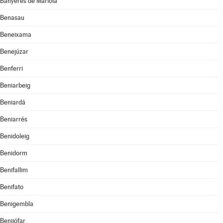
Banyeres de Mariola
Benasau
Beneixama
Benejúzar
Benferri
Beniarbeig
Beniardá
Beniarrés
Benidoleig
Benidorm
Benifallim
Benifato
Benigembla
Benijófar