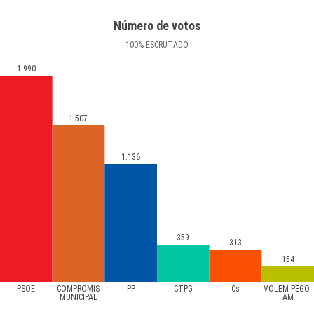
Número de votos
100
%
ESCRUTADO
1.990
1.507
1.136
359
313
154
PSOE
COMPROMIS
PP
CTPG
Cs
VOLEM PEGO-
MUNICIPAL
AM