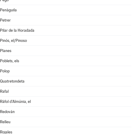
Penàguila
Petrer
Pilar de la Horadada
Pinós, el/Pinoso
Planes
Poblets, els
Polop
Quatretondeta
Rafal
Ràfol d'Almúnia, el
Redován
Relleu
Rojales