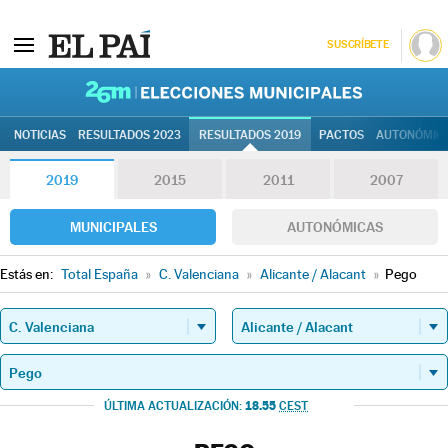
SUSCRÍBETE
26M | Elec
NOTICIAS
RESULTADOS 2023
RESULTADOS 2019
PACTOS
AUTONÓMIC
2019
2015
2011
2007
MUNICIPALES
AUTONÓMICAS
Estás en:
Total España
»
C. Valenciana
»
Alicante / Alacant
»
Pego
18.55
ÚLTIMA ACTUALIZACIÓN:
CEST