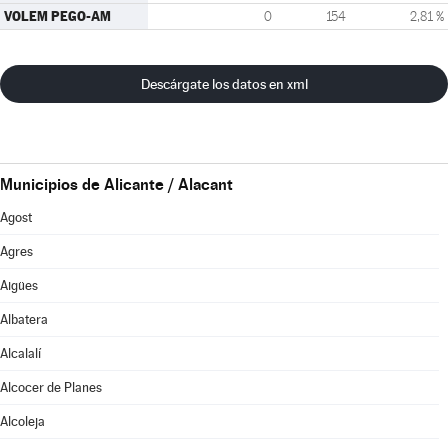
VOLEM PEGO-AM
0
154
2,81 %
Descárgate los datos en xml
Municipios de Alicante / Alacant
Agost
Agres
Aigües
Albatera
Alcalalí
Alcocer de Planes
Alcoleja