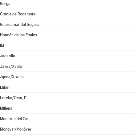
Gorga
Granja de Rocamora
Guardamar del Segura
Hondón de los Frailes
Ibi
Jacarilla
Jávea/Xàbia
Jijona/Xixona
Llíber
Lorcha/Orxa, l'
Millena
Monforte del Cid
Monóvar/Monòver