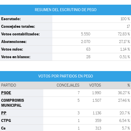
RESUMEN DEL ESCRUTINIO DE PEGO
Escrutado:
100 %
Concejales totales:
17
Votos contabilizados:
5.550
72,83 %
Abstenciones:
2.070
27,17 %
Votos nulos:
63
1,14 %
Votos en blanco:
28
0,51 %
VOTOS POR PARTIDOS EN PEGO
PARTIDO
CONCEJALES
VOTOS
%
PSOE
7
1.990
36,27 %
COMPROMIS
5
1.507
27,46 %
MUNICIPAL
PP
3
1.136
20,7 %
CTPG
1
359
6,54 %
Cs
1
313
5,7 %