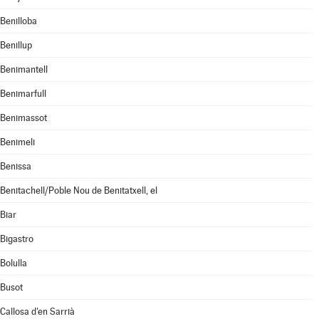
Benilloba
Benillup
Benimantell
Benimarfull
Benimassot
Benimeli
Benissa
Benitachell/Poble Nou de Benitatxell, el
Biar
Bigastro
Bolulla
Busot
Callosa d'en Sarrià