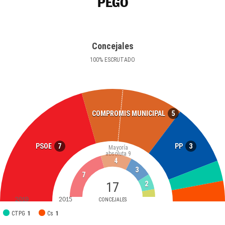
PEGO
Concejales
100
%
ESCRUTADO
5
COMPROMIS MUNICIPAL
7
3
PSOE
PP
Mayoría
absoluta
9
4
3
7
17
2
2019
2015
CONCEJALES
CTPG
1
Cs
1