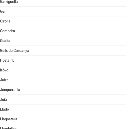
Garriguella
Ger
Girona
Gombrèn
Gualta
Guils de Cerdanya
Hostalric
Isòvol
Jafre
Jonquera, la
Juià
Lladó
Llagostera
Llambilles