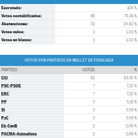
Escrutado:
100 %
Votos contabilizados:
98
75,38 %
Abstenciones:
32
24,62 %
Votos nulos:
1
1,02 %
Votos en blanco:
1
1,02 %
VOTOS POR PARTIDOS EN MOLLET DE PERALADA
PARTIDO
VOTOS
%
CiU
62
63,92 %
PSC-PSOE
7
7,22 %
ERC
7
7,22 %
PP
5
5,15 %
SI
3
3,09 %
PxC
3
3,09 %
Eb-CenB
2
2,06 %
PACMA-Animalista
2
2,06 %