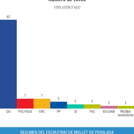
100
%
ESCRUTADO
62
7
7
5
3
3
2
2
CiU
PSC-PSOE
ERC
PP
SI
PxC
Eb-CenB
PACMA-
Animalista
RESUMEN DEL ESCRUTINIO DE MOLLET DE PERALADA