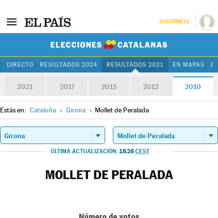
SUSCRÍBETE
Elecciones Cat
DIRECTO
RESULTADOS 2024
RESULTADOS 2021
EN MAPAS
C
2021
2017
2015
2012
2010
Estás en:
Cataluña
»
Girona
»
Mollet de Peralada
19.26
ÚLTIMA ACTUALIZACIÓN:
CEST
MOLLET DE PERALADA
Número de votos