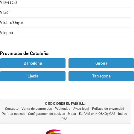
Vila-sacra
Vilaür
Vilobí d'Onyar
Vilopriu
Provincias de Cataluña
Barcelona
Girona
Lleida
Tarragona
EDICIONES EL PAÍS S.L.
©
Contacto
Venta de contenidos
Publicidad
Aviso legal
Política de privacidad
Política cookies
Configuración de cookies
Mapa
EL PAÍS en KIOSKOyMÁS
Índice
RSS