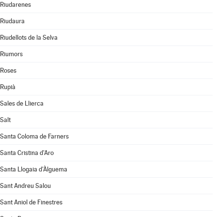
Riudarenes
Riudaura
Riudellots de la Selva
Riumors
Roses
Rupià
Sales de Llierca
Salt
Santa Coloma de Farners
Santa Cristina d'Aro
Santa Llogaia d'Àlguema
Sant Andreu Salou
Sant Aniol de Finestres