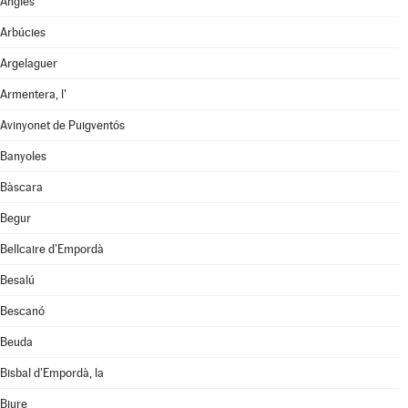
Anglès
Arbúcies
Argelaguer
Armentera, l'
Avinyonet de Puigventós
Banyoles
Bàscara
Begur
Bellcaire d'Empordà
Besalú
Bescanó
Beuda
Bisbal d'Empordà, la
Biure