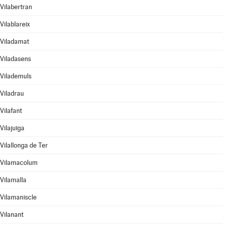
Vilabertran
Vilablareix
Viladamat
Viladasens
Vilademuls
Viladrau
Vilafant
Vilajuïga
Vilallonga de Ter
Vilamacolum
Vilamalla
Vilamaniscle
Vilanant