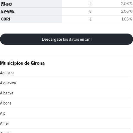
RI.cat
2
2,06 %
EV-GVE
2
2,06 %
CORI
1
1,03 %
Descárgate los datos en xml
Municipios de Girona
Agullana
Aiguaviva
Albanyà
Albons
Alp
Amer