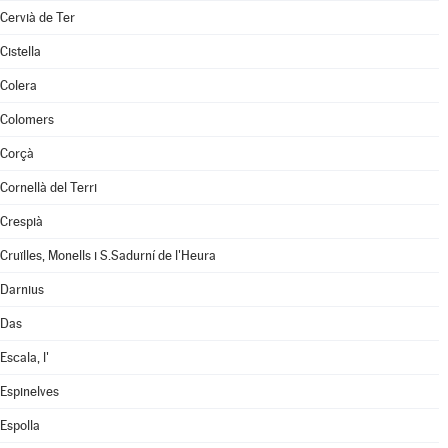
Cervià de Ter
Cistella
Colera
Colomers
Corçà
Cornellà del Terri
Crespià
Cruïlles, Monells i S.Sadurní de l'Heura
Darnius
Das
Escala, l'
Espinelves
Espolla