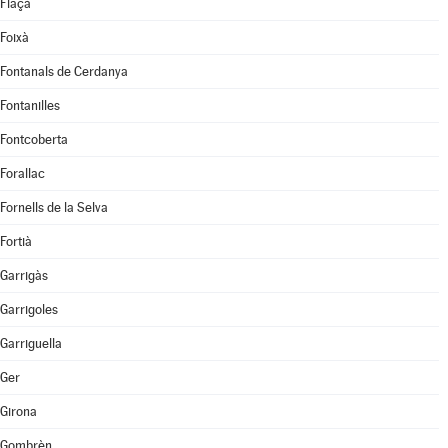
Flaçà
Foixà
Fontanals de Cerdanya
Fontanilles
Fontcoberta
Forallac
Fornells de la Selva
Fortià
Garrigàs
Garrigoles
Garriguella
Ger
Girona
Gombrèn