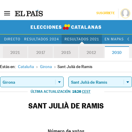
SUSCRÍBETE
Elecciones Cat
DIRECTO
RESULTADOS 2024
RESULTADOS 2021
EN MAPAS
C
2021
2017
2015
2012
2010
Estás en:
Cataluña
»
Girona
»
Sant Julià de Ramis
19.26
ÚLTIMA ACTUALIZACIÓN:
CEST
SANT JULIÀ DE RAMIS
Número de votos