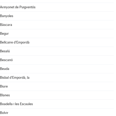
Avinyonet de Puigventós
Banyoles
Bàscara
Begur
Bellcaire d'Empordà
Besalú
Bescanó
Beuda
Bisbal d'Empordà, la
Biure
Blanes
Boadella i les Escaules
Bolvir