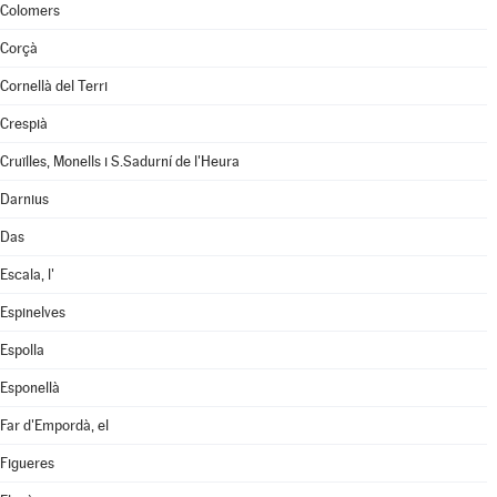
Colomers
Corçà
Cornellà del Terri
Crespià
Cruïlles, Monells i S.Sadurní de l'Heura
Darnius
Das
Escala, l'
Espinelves
Espolla
Esponellà
Far d'Empordà, el
Figueres