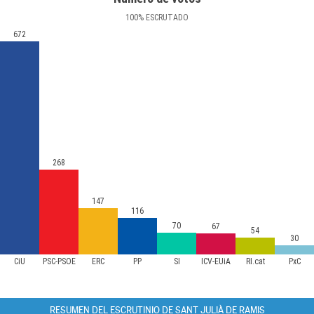
100
%
ESCRUTADO
672
268
147
116
70
67
54
30
CiU
PSC-PSOE
ERC
PP
SI
ICV-EUiA
RI.cat
PxC
RESUMEN DEL ESCRUTINIO DE SANT JULIÀ DE RAMIS