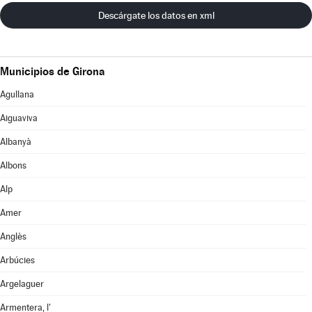
Descárgate los datos en xml
Municipios de Girona
Agullana
Aiguaviva
Albanyà
Albons
Alp
Amer
Anglès
Arbúcies
Argelaguer
Armentera, l'