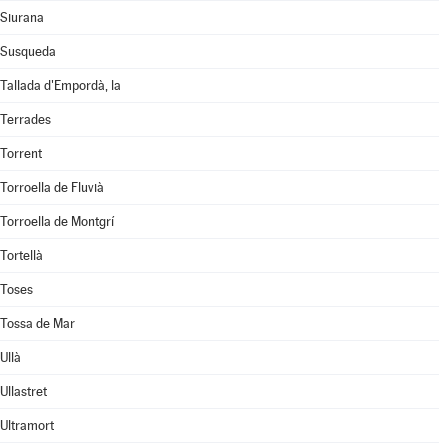
Siurana
Susqueda
Tallada d'Empordà, la
Terrades
Torrent
Torroella de Fluvià
Torroella de Montgrí
Tortellà
Toses
Tossa de Mar
Ullà
Ullastret
Ultramort