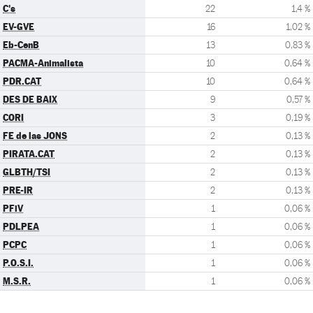
C's
22
1,4 %
EV-GVE
16
1,02 %
Eb-CenB
13
0,83 %
PACMA-Animalista
10
0,64 %
PDR.CAT
10
0,64 %
DES DE BAIX
9
0,57 %
CORI
3
0,19 %
FE de las JONS
2
0,13 %
PIRATA.CAT
2
0,13 %
GLBTH/TSI
2
0,13 %
PRE-IR
2
0,13 %
PFiV
1
0,06 %
PDLPEA
1
0,06 %
PCPC
1
0,06 %
P.O.S.I.
1
0,06 %
M.S.R.
1
0,06 %