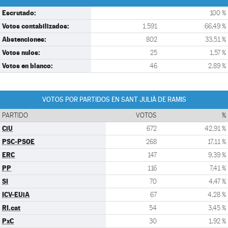
Escrutado:
100 %
Votos contabilizados:
1.591
66,49 %
Abstenciones:
802
33,51 %
Votos nulos:
25
1,57 %
Votos en blanco:
46
2,89 %
VOTOS POR PARTIDOS EN SANT JULIÀ DE RAMIS
PARTIDO
VOTOS
%
CiU
672
42,91 %
PSC-PSOE
268
17,11 %
ERC
147
9,39 %
PP
116
7,41 %
SI
70
4,47 %
ICV-EUiA
67
4,28 %
RI.cat
54
3,45 %
PxC
30
1,92 %