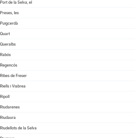
Port de la Selva, el
Preses, les
Puigcerdà
Quart
Queralbs
Rabós
Regencós
Ribes de Freser
Riells i Viabrea
Ripoll
Riudarenes
Riudaura
Riudellots de la Selva