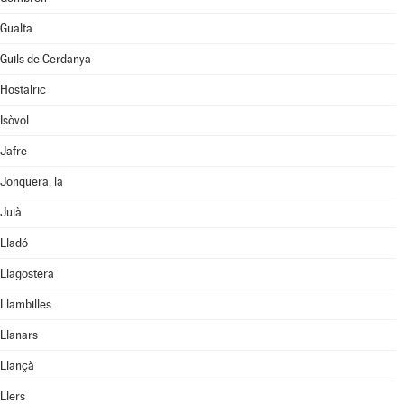
Gualta
Guils de Cerdanya
Hostalric
Isòvol
Jafre
Jonquera, la
Juià
Lladó
Llagostera
Llambilles
Llanars
Llançà
Llers