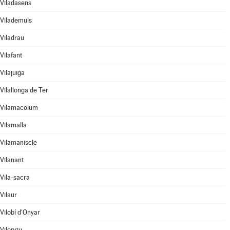
Viladasens
Vilademuls
Viladrau
Vilafant
Vilajuïga
Vilallonga de Ter
Vilamacolum
Vilamalla
Vilamaniscle
Vilanant
Vila-sacra
Vilaür
Vilobí d'Onyar
Vilopriu