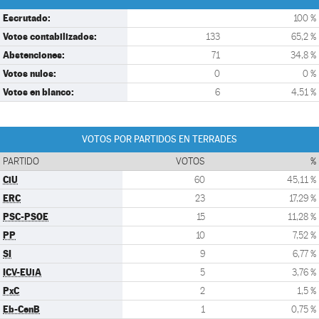
Escrutado:
100 %
Votos contabilizados:
133
65,2 %
Abstenciones:
71
34,8 %
Votos nulos:
0
0 %
Votos en blanco:
6
4,51 %
VOTOS POR PARTIDOS EN TERRADES
PARTIDO
VOTOS
%
CiU
60
45,11 %
ERC
23
17,29 %
PSC-PSOE
15
11,28 %
PP
10
7,52 %
SI
9
6,77 %
ICV-EUiA
5
3,76 %
PxC
2
1,5 %
Eb-CenB
1
0,75 %