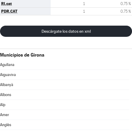
RI.cat
1
0,75 %
PDR.CAT
1
0,75 %
Descárgate los datos en xml
Municipios de Girona
Agullana
Aiguaviva
Albanyà
Albons
Alp
Amer
Anglès