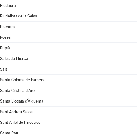
Riudaura
Riudellots de la Selva
Riumors
Roses
Rupià
Sales de Llierca
Salt
Santa Coloma de Farners
Santa Cristina d'Aro
Santa Llogaia d'Àlguema
Sant Andreu Salou
Sant Aniol de Finestres
Santa Pau