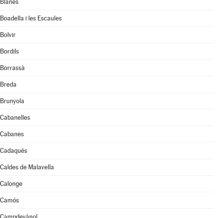
Blanes
Boadella i les Escaules
Bolvir
Bordils
Borrassà
Breda
Brunyola
Cabanelles
Cabanes
Cadaqués
Caldes de Malavella
Calonge
Camós
Campdevànol