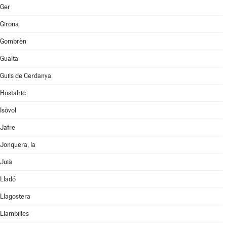
Ger
Girona
Gombrèn
Gualta
Guils de Cerdanya
Hostalric
Isòvol
Jafre
Jonquera, la
Juià
Lladó
Llagostera
Llambilles