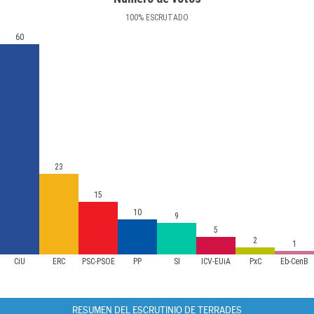
100
%
ESCRUTADO
60
23
15
10
9
5
2
1
CiU
ERC
PSC-PSOE
PP
SI
ICV-EUiA
PxC
Eb-CenB
RESUMEN DEL ESCRUTINIO DE TERRADES