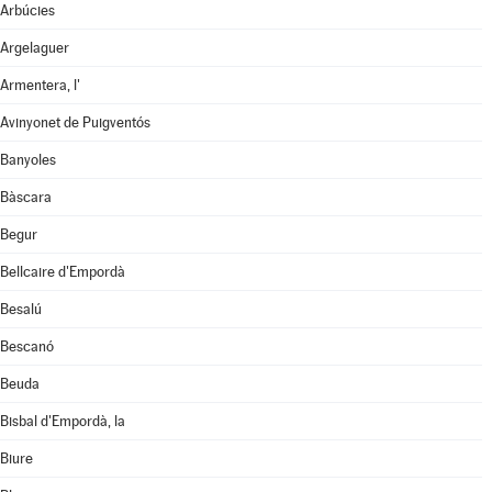
Arbúcies
Argelaguer
Armentera, l'
Avinyonet de Puigventós
Banyoles
Bàscara
Begur
Bellcaire d'Empordà
Besalú
Bescanó
Beuda
Bisbal d'Empordà, la
Biure