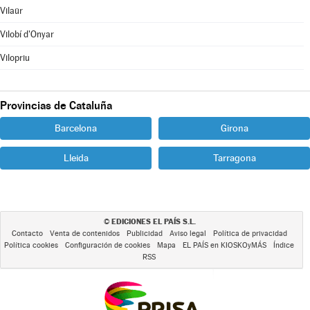
Vilaür
Vilobí d'Onyar
Vilopriu
Provincias de Cataluña
Barcelona
Girona
Lleida
Tarragona
EDICIONES EL PAÍS S.L.
©
Contacto
Venta de contenidos
Publicidad
Aviso legal
Política de privacidad
Política cookies
Configuración de cookies
Mapa
EL PAÍS en KIOSKOyMÁS
Índice
RSS