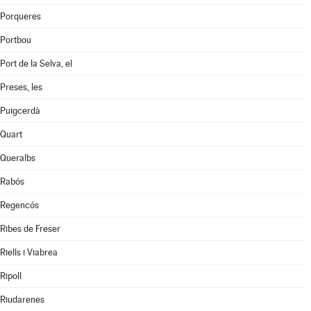
Porqueres
Portbou
Port de la Selva, el
Preses, les
Puigcerdà
Quart
Queralbs
Rabós
Regencós
Ribes de Freser
Riells i Viabrea
Ripoll
Riudarenes