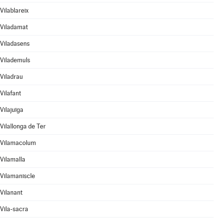
Vilablareix
Viladamat
Viladasens
Vilademuls
Viladrau
Vilafant
Vilajuïga
Vilallonga de Ter
Vilamacolum
Vilamalla
Vilamaniscle
Vilanant
Vila-sacra