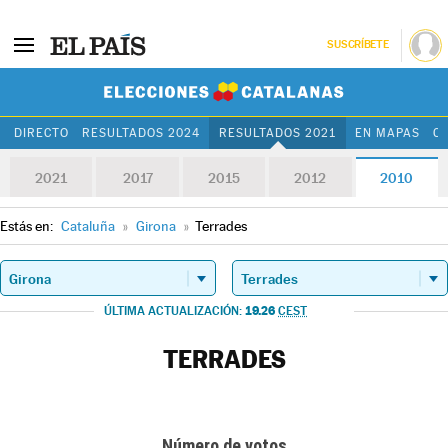
SUSCRÍBETE
Elecciones Cat
DIRECTO
RESULTADOS 2024
RESULTADOS 2021
EN MAPAS
C
2021
2017
2015
2012
2010
Estás en:
Cataluña
»
Girona
»
Terrades
19.26
ÚLTIMA ACTUALIZACIÓN:
CEST
TERRADES
Número de votos