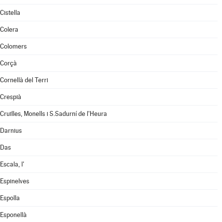
Cistella
Colera
Colomers
Corçà
Cornellà del Terri
Crespià
Cruïlles, Monells i S.Sadurní de l'Heura
Darnius
Das
Escala, l'
Espinelves
Espolla
Esponellà