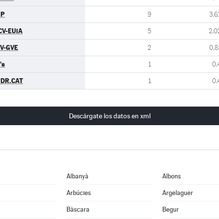
PP
9
3,6
CV-EUiA
5
2,0
V-GVE
2
0,8
's
1
0,
DR.CAT
1
0,
Descárgate los datos en xml
Albanyà
Albons
Arbúcies
Argelaguer
Bàscara
Begur