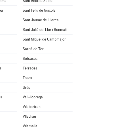
uema
Sant Andreu Salou
eu
Sant Feliu de Guíxols
Sant Jaume de Llierca
Sant Julià del Llor i Bonmatí
Sant Miquel de Campmajor
Sarrià de Ter
Setcases
a
Terrades
Toses
Urús
ès
Vall-llobrega
Vilabertran
Viladrau
Vilamalla