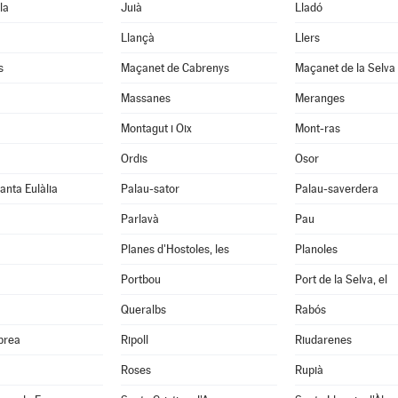
la
Juià
Lladó
Llançà
Llers
s
Maçanet de Cabrenys
Maçanet de la Selva
Massanes
Meranges
Montagut i Oix
Mont-ras
Ordis
Osor
anta Eulàlia
Palau-sator
Palau-saverdera
Parlavà
Pau
Planes d'Hostoles, les
Planoles
Portbou
Port de la Selva, el
Queralbs
Rabós
abrea
Ripoll
Riudarenes
Roses
Rupià