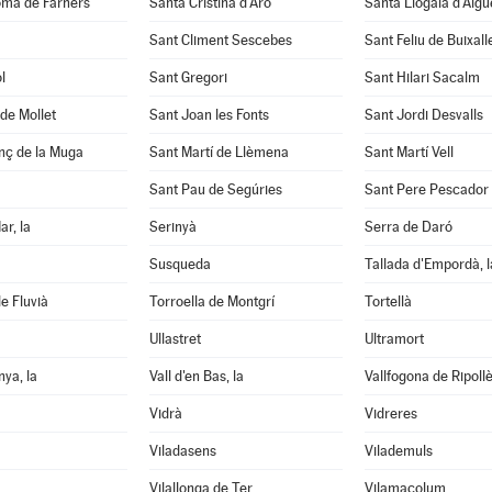
oma de Farners
Santa Cristina d'Aro
Santa Llogaia d'Àlg
Sant Climent Sescebes
Sant Feliu de Buixall
l
Sant Gregori
Sant Hilari Sacalm
de Mollet
Sant Joan les Fonts
Sant Jordi Desvalls
nç de la Muga
Sant Martí de Llèmena
Sant Martí Vell
Sant Pau de Segúries
Sant Pere Pescador
ar, la
Serinyà
Serra de Daró
Susqueda
Tallada d'Empordà, l
e Fluvià
Torroella de Montgrí
Tortellà
Ullastret
Ultramort
nya, la
Vall d'en Bas, la
Vallfogona de Ripoll
Vidrà
Vidreres
Viladasens
Vilademuls
Vilallonga de Ter
Vilamacolum