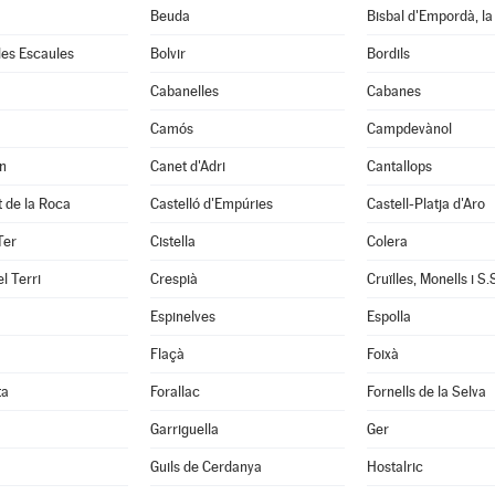
Beuda
Bisbal d'Empordà, la
 les Escaules
Bolvir
Bordils
Cabanelles
Cabanes
Camós
Campdevànol
n
Canet d'Adri
Cantallops
it de la Roca
Castelló d'Empúries
Castell-Platja d'Aro
Ter
Cistella
Colera
l Terri
Crespià
Espinelves
Espolla
Flaçà
Foixà
ta
Forallac
Fornells de la Selva
Garriguella
Ger
Guils de Cerdanya
Hostalric