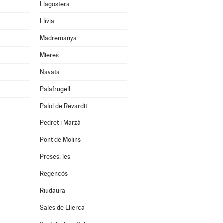
Llagostera
Llívia
Madremanya
Mieres
Navata
Palafrugell
Palol de Revardit
Pedret i Marzà
Pont de Molins
Preses, les
Regencós
Riudaura
Sales de Llierca