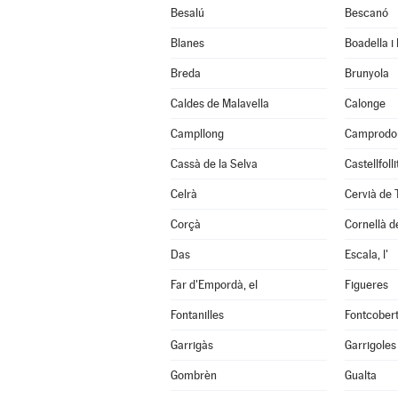
Besalú
Bescanó
Blanes
Boadella i
Breda
Brunyola
Caldes de Malavella
Calonge
Campllong
Camprodo
Cassà de la Selva
Castellfoll
Celrà
Cervià de 
Corçà
Cornellà de
Das
Escala, l'
Far d'Empordà, el
Figueres
Fontanilles
Fontcober
Garrigàs
Garrigoles
Gombrèn
Gualta