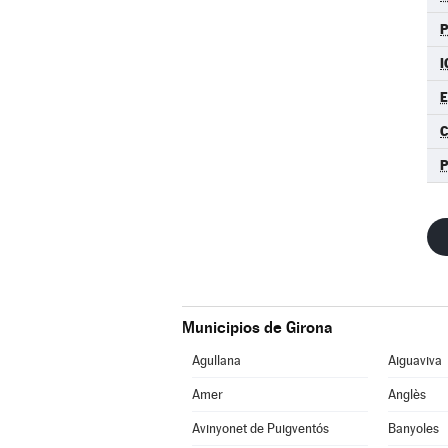
I
E
C
P
Municipios de Girona
Agullana
Aiguaviva
Amer
Anglès
Avinyonet de Puigventós
Banyoles