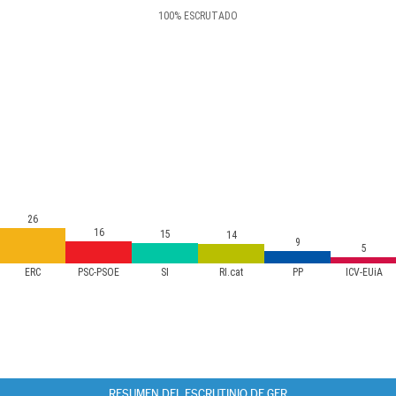
100
%
ESCRUTADO
26
16
15
14
9
5
ERC
PSC-PSOE
SI
RI.cat
PP
ICV-EUiA
RESUMEN DEL ESCRUTINIO DE GER