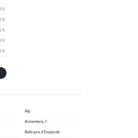
3 %
2 %
1 %
4 %
4 %
Alp
Armentera, l'
Bellcaire d'Empordà