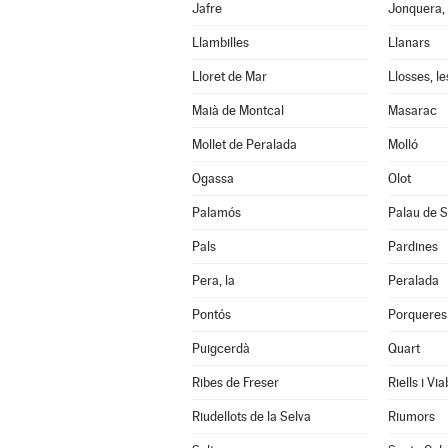
Jafre
Jonquera, 
Llambilles
Llanars
Lloret de Mar
Llosses, le
Maià de Montcal
Masarac
Mollet de Peralada
Molló
Ogassa
Olot
Palamós
Palau de S
Pals
Pardines
Pera, la
Peralada
Pontós
Porqueres
Puigcerdà
Quart
Ribes de Freser
Riells i Vi
Riudellots de la Selva
Riumors