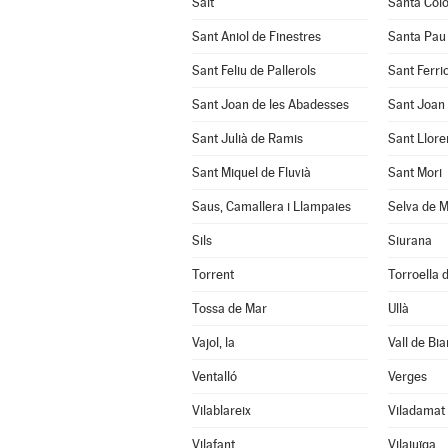
Salt
Santa Col
Sant Aniol de Finestres
Santa Pau
Sant Feliu de Pallerols
Sant Ferrio
Sant Joan de les Abadesses
Sant Joan 
Sant Julià de Ramis
Sant Llore
Sant Miquel de Fluvià
Sant Mori
Saus, Camallera i Llampaies
Selva de M
Sils
Siurana
Torrent
Torroella d
Tossa de Mar
Ullà
Vajol, la
Vall de Bia
Ventalló
Verges
Vilablareix
Viladamat
Vilafant
Vilajuïga