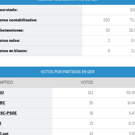
scrutado:
10
otos contabilizados:
250
73,
bstenciones:
92
26,
otos nulos:
2
0,
otos en blanco:
8
3,
VOTOS POR PARTIDOS EN GER
ARTIDO
VOTOS
iU
151
60,8
ERC
26
10,4
SC-PSOE
16
6,4
I
15
6,0
I.cat
14
5,6