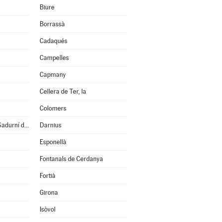
Biure
Borrassà
Cadaqués
Campelles
Capmany
Cellera de Ter, la
Colomers
Cruïlles, Monells i S.Sadurní de l'Heura
Darnius
Esponellà
Fontanals de Cerdanya
Fortià
Girona
Isòvol