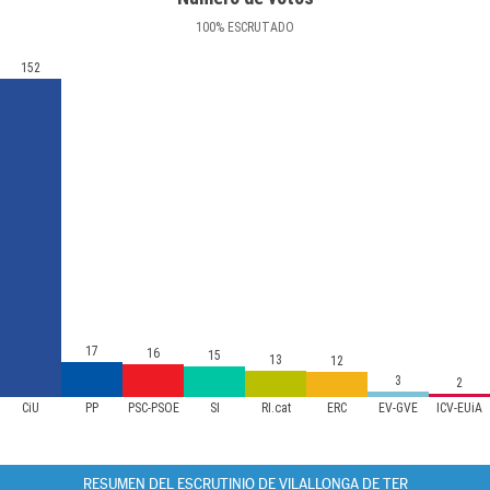
100
%
ESCRUTADO
152
17
16
15
13
12
3
2
CiU
PP
PSC-PSOE
SI
RI.cat
ERC
EV-GVE
ICV-EUiA
RESUMEN DEL ESCRUTINIO DE VILALLONGA DE TER