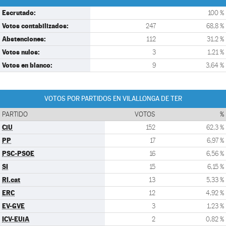
Escrutado:
100 %
Votos contabilizados:
247
68,8 %
Abstenciones:
112
31,2 %
Votos nulos:
3
1,21 %
Votos en blanco:
9
3,64 %
VOTOS POR PARTIDOS EN VILALLONGA DE TER
PARTIDO
VOTOS
%
CiU
152
62,3 %
PP
17
6,97 %
PSC-PSOE
16
6,56 %
SI
15
6,15 %
RI.cat
13
5,33 %
ERC
12
4,92 %
EV-GVE
3
1,23 %
ICV-EUiA
2
0,82 %