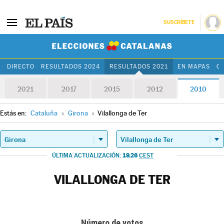
SUSCRÍBETE
Elecciones Cat
DIRECTO
RESULTADOS 2024
RESULTADOS 2021
EN MAPAS
C
2021
2017
2015
2012
2010
Estás en:
Cataluña
»
Girona
»
Vilallonga de Ter
19.26
ÚLTIMA ACTUALIZACIÓN:
CEST
VILALLONGA DE TER
Número de votos