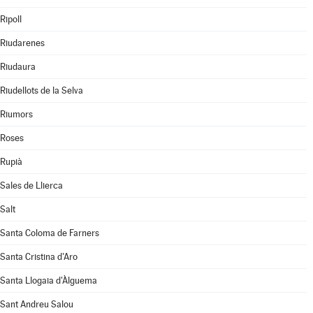
Ripoll
Riudarenes
Riudaura
Riudellots de la Selva
Riumors
Roses
Rupià
Sales de Llierca
Salt
Santa Coloma de Farners
Santa Cristina d'Aro
Santa Llogaia d'Àlguema
Sant Andreu Salou