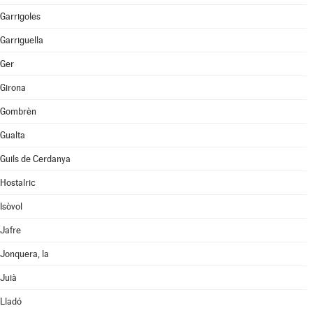
Garrigoles
Garriguella
Ger
Girona
Gombrèn
Gualta
Guils de Cerdanya
Hostalric
Isòvol
Jafre
Jonquera, la
Juià
Lladó