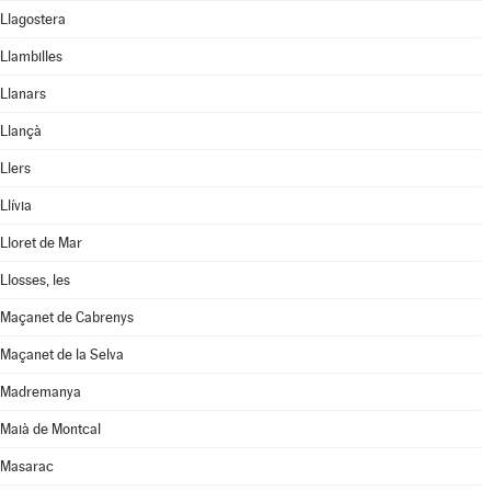
Llagostera
Llambilles
Llanars
Llançà
Llers
Llívia
Lloret de Mar
Llosses, les
Maçanet de Cabrenys
Maçanet de la Selva
Madremanya
Maià de Montcal
Masarac