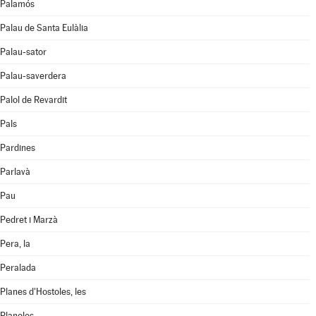
Palamós
Palau de Santa Eulàlia
Palau-sator
Palau-saverdera
Palol de Revardit
Pals
Pardines
Parlavà
Pau
Pedret i Marzà
Pera, la
Peralada
Planes d'Hostoles, les
Planoles