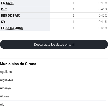
Eb-CenB
1
0,41 %
PxC
1
0,41 %
DES DE BAIX
1
0,41 %
C's
1
0,41 %
FE de las JONS
1
0,41 %
Descárgate los datos en xml
Municipios de Girona
Agullana
Aiguaviva
Albanyà
Albons
Alp