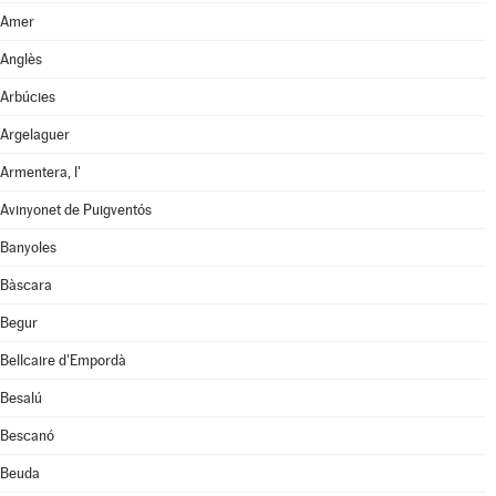
Amer
Anglès
Arbúcies
Argelaguer
Armentera, l'
Avinyonet de Puigventós
Banyoles
Bàscara
Begur
Bellcaire d'Empordà
Besalú
Bescanó
Beuda