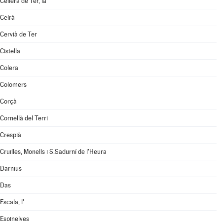
Cellera de Ter, la
Celrà
Cervià de Ter
Cistella
Colera
Colomers
Corçà
Cornellà del Terri
Crespià
Cruïlles, Monells i S.Sadurní de l'Heura
Darnius
Das
Escala, l'
Espinelves