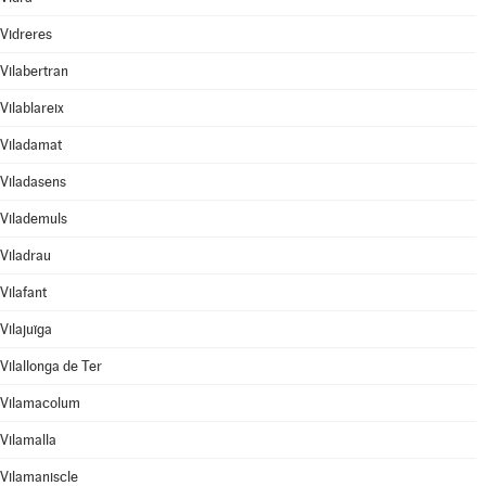
Vidreres
Vilabertran
Vilablareix
Viladamat
Viladasens
Vilademuls
Viladrau
Vilafant
Vilajuïga
Vilallonga de Ter
Vilamacolum
Vilamalla
Vilamaniscle