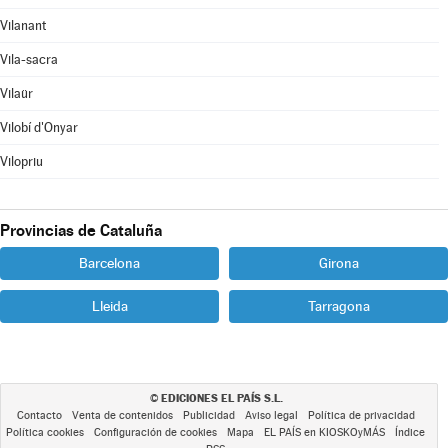
Vilanant
Vila-sacra
Vilaür
Vilobí d'Onyar
Vilopriu
Provincias de Cataluña
Barcelona
Girona
Lleida
Tarragona
EDICIONES EL PAÍS S.L.
©
Contacto
Venta de contenidos
Publicidad
Aviso legal
Política de privacidad
Política cookies
Configuración de cookies
Mapa
EL PAÍS en KIOSKOyMÁS
Índice