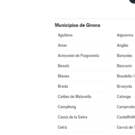
Municipios de Girona
Agullana
Aiguaviva
Amer
Anglès
Avinyonet de Puigventós
Banyoles
Besalú
Bescanó
Blanes
Boadella i
Breda
Brunyola
Caldes de Malavella
Calonge
Campllong
Camprodo
Cassà de la Selva
Castellfoll
Celrà
Cervià de 