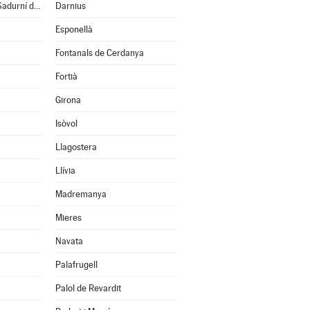
Cruïlles, Monells i S.Sadurní de l'Heura
Darnius
Esponellà
Fontanals de Cerdanya
Fortià
Girona
Isòvol
Llagostera
Llívia
Madremanya
Mieres
Navata
Palafrugell
Palol de Revardit