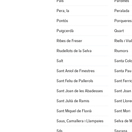
Pals
Pardines
Pera, la
Peralada
Pontós
Porqueres
Puigcerdà
Quart
Ribes de Freser
Riells i Vi
Riudellots de la Selva
Riumors
Salt
Santa Col
Sant Aniol de Finestres
Santa Pau
Sant Feliu de Pallerols
Sant Ferrio
Sant Joan de les Abadesses
Sant Joan 
Sant Julià de Ramis
Sant Llore
Sant Miquel de Fluvià
Sant Mori
Saus, Camallera i Llampaies
Selva de M
Sils
Siurana