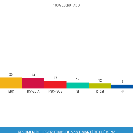
100
%
ESCRUTADO
25
24
17
14
12
9
ERC
ICV-EUiA
PSC-PSOE
SI
RI.cat
PP
RESUMEN DEL ESCRUTINIO DE SANT MARTÍ DE LLÈMENA