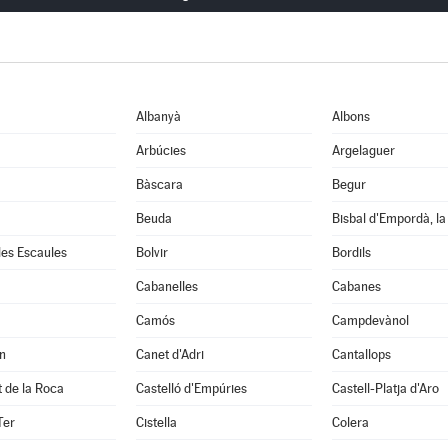
Albanyà
Albons
Arbúcies
Argelaguer
Bàscara
Begur
Beuda
Bisbal d'Empordà, la
 les Escaules
Bolvir
Bordils
Cabanelles
Cabanes
Camós
Campdevànol
n
Canet d'Adri
Cantallops
it de la Roca
Castelló d'Empúries
Castell-Platja d'Aro
Ter
Cistella
Colera