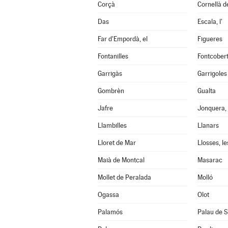
Corçà
Cornellà de
Das
Escala, l'
Far d'Empordà, el
Figueres
Fontanilles
Fontcober
Garrigàs
Garrigoles
Gombrèn
Gualta
Jafre
Jonquera, 
Llambilles
Llanars
Lloret de Mar
Llosses, le
Maià de Montcal
Masarac
Mollet de Peralada
Molló
Ogassa
Olot
Palamós
Palau de S