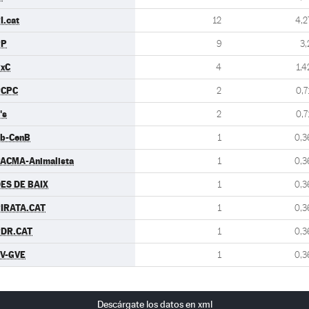
I.cat
12
4,2
PP
9
3,
xC
4
1,4
PCPC
2
0,7
's
2
0,7
b-CenB
1
0,3
ACMA-Animalista
1
0,3
ES DE BAIX
1
0,3
IRATA.CAT
1
0,3
DR.CAT
1
0,3
V-GVE
1
0,3
Descárgate los datos en xml