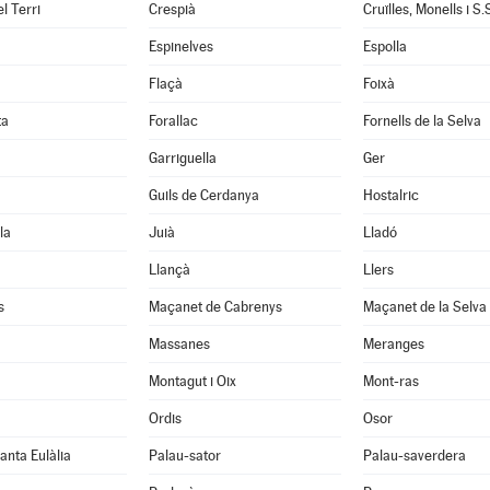
l Terri
Crespià
Espinelves
Espolla
Flaçà
Foixà
ta
Forallac
Fornells de la Selva
Garriguella
Ger
Guils de Cerdanya
Hostalric
la
Juià
Lladó
Llançà
Llers
s
Maçanet de Cabrenys
Maçanet de la Selva
Massanes
Meranges
Montagut i Oix
Mont-ras
Ordis
Osor
anta Eulàlia
Palau-sator
Palau-saverdera