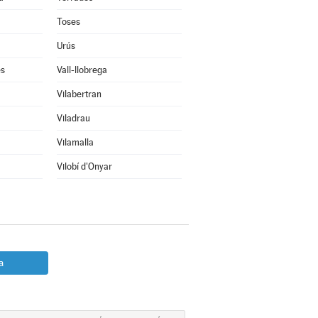
Toses
Urús
ès
Vall-llobrega
Vilabertran
Viladrau
Vilamalla
Vilobí d'Onyar
a