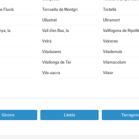
e Fluvià
Torroella de Montgrí
Tortellà
Ullastret
Ultramort
nya, la
Vall d'en Bas, la
Vallfogona de Ripoll
Vidrà
Vidreres
Viladasens
Vilademuls
Vilallonga de Ter
Vilamacolum
Vila-sacra
Vilaür
Girona
Lleida
Tarragon