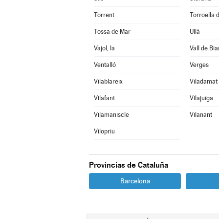
Torrent
Torroella d
Tossa de Mar
Ullà
Vajol, la
Vall de Bia
Ventalló
Verges
Vilablareix
Viladamat
Vilafant
Vilajuïga
Vilamaniscle
Vilanant
Vilopriu
Provincias de Cataluña
Barcelona