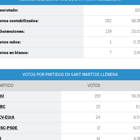
scrutado:
10
otos contabilizados:
282
66,9
bstenciones:
139
33,0
otos nulos:
1
0,3
otos en blanco:
7
2,4
VOTOS POR PARTIDOS EN SANT MARTÍ DE LLÈMENA
ARTIDO
VOTOS
iU
159
56,5
ERC
25
8,
CV-EUiA
24
8,5
SC-PSOE
17
6,0
I
14
4,9