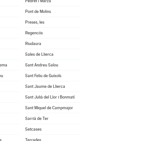
Pedret i Marzà
Pont de Molins
Preses, les
Regencós
Riudaura
Sales de Llierca
uema
Sant Andreu Salou
eu
Sant Feliu de Guíxols
Sant Jaume de Llierca
Sant Julià del Llor i Bonmatí
Sant Miquel de Campmajor
Sarrià de Ter
Setcases
a
Terrades