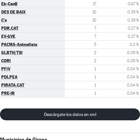
Eb-CenB
17
0,67 %
DES DE BAIX
10
0,39 %
C's
10
0,39 %
PDR.CAT
7
0,27 %
EV-GVE
7
0,27 %
PACMA-Animalista
5
0,2 %
GLBTH/TSI
2
0,08 %
CORI
2
0,08 %
PFiV
1
0,04 %
PDLPEA
1
0,04 %
PIRATA.CAT
1
0,04 %
PRE-IR
1
0,04 %
Descárgate los datos en xml
Municipios de Girona