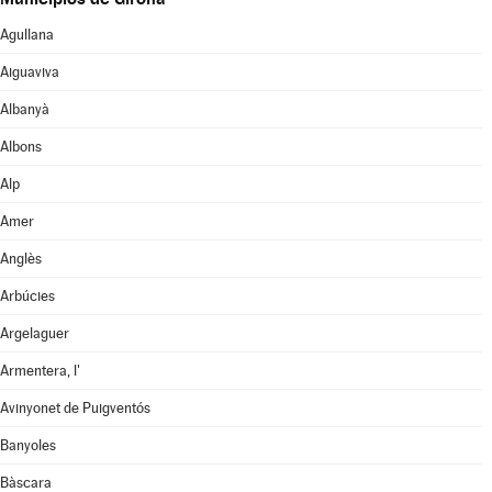
Agullana
Aiguaviva
Albanyà
Albons
Alp
Amer
Anglès
Arbúcies
Argelaguer
Armentera, l'
Avinyonet de Puigventós
Banyoles
Bàscara