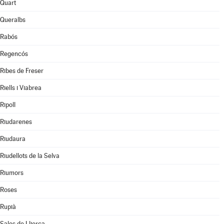
Quart
Queralbs
Rabós
Regencós
Ribes de Freser
Riells i Viabrea
Ripoll
Riudarenes
Riudaura
Riudellots de la Selva
Riumors
Roses
Rupià
Sales de Llierca