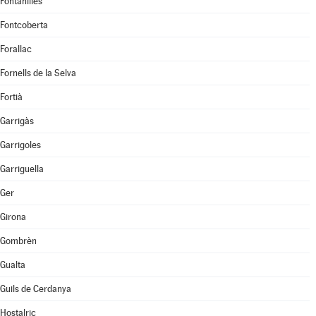
Fontanilles
Fontcoberta
Forallac
Fornells de la Selva
Fortià
Garrigàs
Garrigoles
Garriguella
Ger
Girona
Gombrèn
Gualta
Guils de Cerdanya
Hostalric