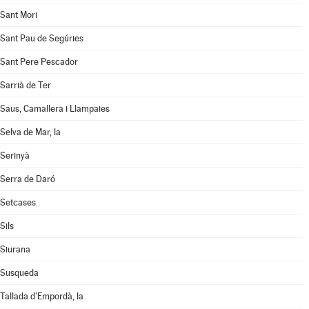
Sant Mori
Sant Pau de Segúries
Sant Pere Pescador
Sarrià de Ter
Saus, Camallera i Llampaies
Selva de Mar, la
Serinyà
Serra de Daró
Setcases
Sils
Siurana
Susqueda
Tallada d'Empordà, la