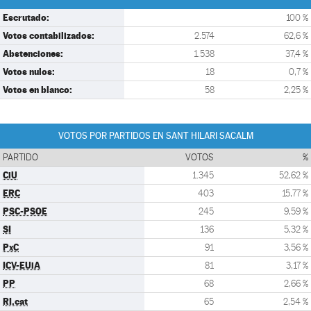
Escrutado:
100 %
Votos contabilizados:
2.574
62,6 %
Abstenciones:
1.538
37,4 %
Votos nulos:
18
0,7 %
Votos en blanco:
58
2,25 %
VOTOS POR PARTIDOS EN SANT HILARI SACALM
PARTIDO
VOTOS
%
CiU
1.345
52,62 %
ERC
403
15,77 %
PSC-PSOE
245
9,59 %
SI
136
5,32 %
PxC
91
3,56 %
ICV-EUiA
81
3,17 %
PP
68
2,66 %
RI.cat
65
2,54 %