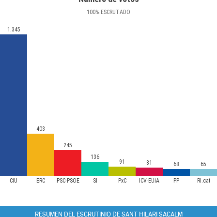
100
%
ESCRUTADO
1.345
403
245
136
91
81
68
65
CiU
ERC
PSC-PSOE
SI
PxC
ICV-EUiA
PP
RI.cat
RESUMEN DEL ESCRUTINIO DE SANT HILARI SACALM