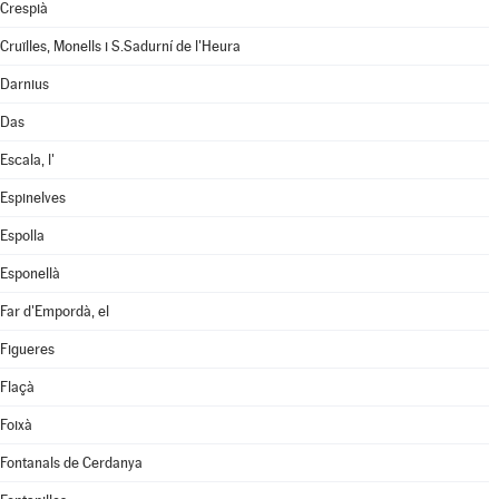
Crespià
Cruïlles, Monells i S.Sadurní de l'Heura
Darnius
Das
Escala, l'
Espinelves
Espolla
Esponellà
Far d'Empordà, el
Figueres
Flaçà
Foixà
Fontanals de Cerdanya