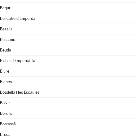
Begur
Bellcaire d'Empordà
Besalú
Bescanó
Beuda
Bisbal d'Empordà, la
Biure
Blanes
Boadella i les Escaules
Bolvir
Bordils
Borrassà
Breda