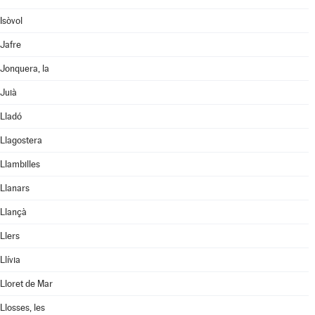
Isòvol
Jafre
Jonquera, la
Juià
Lladó
Llagostera
Llambilles
Llanars
Llançà
Llers
Llívia
Lloret de Mar
Llosses, les