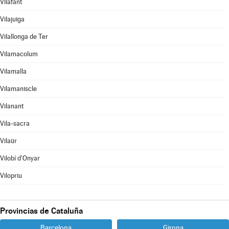
Vilafant
Vilajuïga
Vilallonga de Ter
Vilamacolum
Vilamalla
Vilamaniscle
Vilanant
Vila-sacra
Vilaür
Vilobí d'Onyar
Vilopriu
Provincias de Cataluña
Barcelona
Girona