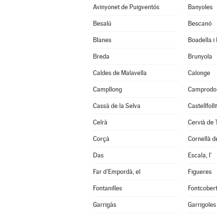
Avinyonet de Puigventós
Banyoles
Besalú
Bescanó
Blanes
Boadella i
Breda
Brunyola
Caldes de Malavella
Calonge
Campllong
Camprodo
Cassà de la Selva
Castellfoll
Celrà
Cervià de 
Corçà
Cornellà de
Das
Escala, l'
Far d'Empordà, el
Figueres
Fontanilles
Fontcober
Garrigàs
Garrigoles