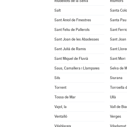
Riudellots de la Selva
Riumors
Salt
Santa Col
Sant Aniol de Finestres
Santa Pau
Sant Feliu de Pallerols
Sant Ferrio
Sant Joan de les Abadesses
Sant Joan 
Sant Julià de Ramis
Sant Llore
Sant Miquel de Fluvià
Sant Mori
Saus, Camallera i Llampaies
Selva de M
Sils
Siurana
Torrent
Torroella d
Tossa de Mar
Ullà
Vajol, la
Vall de Bia
Ventalló
Verges
Vilablareix
Viladamat