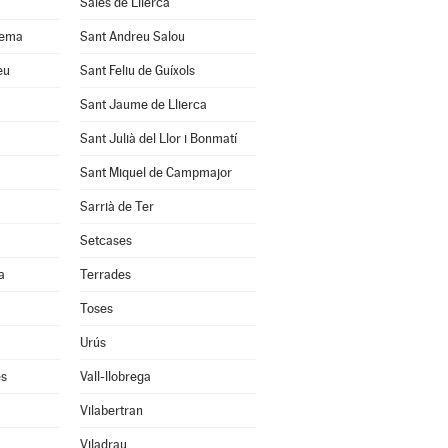
Sales de Llierca
uema
Sant Andreu Salou
eu
Sant Feliu de Guíxols
Sant Jaume de Llierca
Sant Julià del Llor i Bonmatí
Sant Miquel de Campmajor
Sarrià de Ter
Setcases
a
Terrades
Toses
Urús
ès
Vall-llobrega
Vilabertran
Viladrau