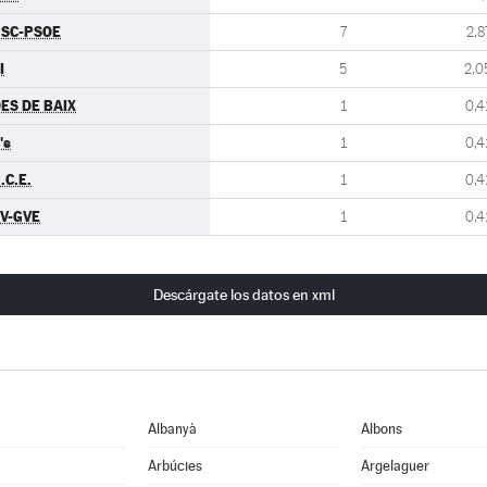
SC-PSOE
7
2,8
I
5
2,0
ES DE BAIX
1
0,4
's
1
0,4
.C.E.
1
0,4
V-GVE
1
0,4
Descárgate los datos en xml
Albanyà
Albons
Arbúcies
Argelaguer