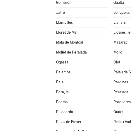
Gombrèn
Gualta
Jafre
Jonquera, 
Llambilles
Llanars
Lloret de Mar
Llosses, le
Maià de Montcal
Masarac
Mollet de Peralada
Molló
Ogassa
Olot
Palamós
Palau de S
Pals
Pardines
Pera, la
Peralada
Pontós
Porqueres
Puigcerdà
Quart
Ribes de Freser
Riells i Vi