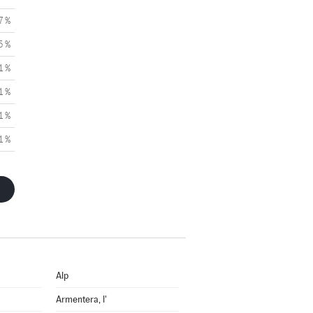
7 %
5 %
1 %
1 %
1 %
1 %
Alp
Armentera, l'