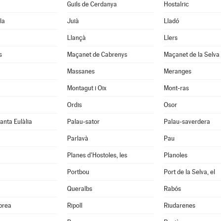
Guils de Cerdanya
Hostalric
la
Juià
Lladó
Llançà
Llers
s
Maçanet de Cabrenys
Maçanet de la Selva
Massanes
Meranges
Montagut i Oix
Mont-ras
Ordis
Osor
anta Eulàlia
Palau-sator
Palau-saverdera
Parlavà
Pau
Planes d'Hostoles, les
Planoles
Portbou
Port de la Selva, el
Queralbs
Rabós
abrea
Ripoll
Riudarenes