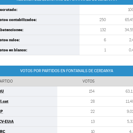
scrutado:
10
otos contabilizados:
250
65,4
bstenciones:
132
34,5
otos nulos:
6
2,
otos en blanco:
1
0,
VOTOS POR PARTIDOS EN FONTANALS DE CERDANYA
ARTIDO
VOTOS
iU
154
63,1
I.cat
28
11,4
PP
22
9,0
CV-EUiA
13
5,3
ERC
10
4,