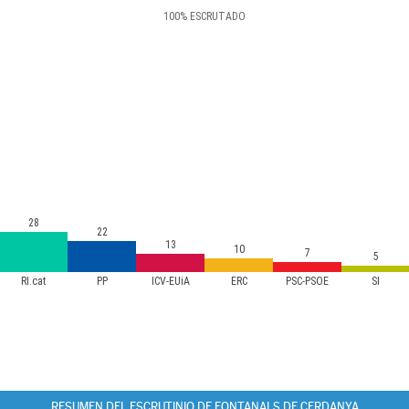
100
%
ESCRUTADO
28
22
13
10
7
5
RI.cat
PP
ICV-EUiA
ERC
PSC-PSOE
SI
RESUMEN DEL ESCRUTINIO DE FONTANALS DE CERDANYA