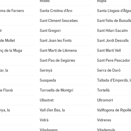
Roses
Rupià
oma de Farners
Santa Cristina d'Aro
Santa Llogaia d'Àlg
Sant Climent Sescebes
Sant Feliu de Buixall
l
Sant Gregori
Sant Hilari Sacalm
de Mollet
Sant Joan les Fonts
Sant Jordi Desvalls
nç de la Muga
Sant Martí de Llèmena
Sant Martí Vell
Sant Pau de Segúries
Sant Pere Pescador
ar, la
Serinyà
Serra de Daró
Susqueda
Tallada d'Empordà, l
e Fluvià
Torroella de Montgrí
Tortellà
Ullastret
Ultramort
nya, la
Vall d'en Bas, la
Vallfogona de Ripoll
Vidrà
Vidreres
Viladasens
Vilademuls