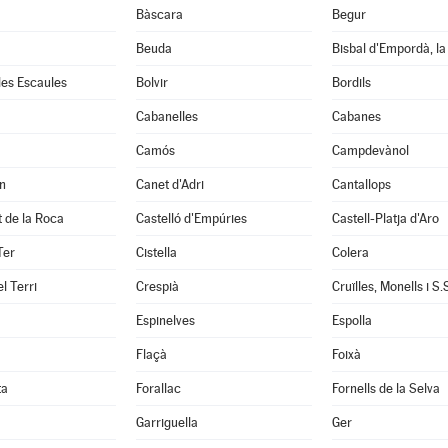
Bàscara
Begur
Beuda
Bisbal d'Empordà, la
 les Escaules
Bolvir
Bordils
Cabanelles
Cabanes
Camós
Campdevànol
n
Canet d'Adri
Cantallops
it de la Roca
Castelló d'Empúries
Castell-Platja d'Aro
Ter
Cistella
Colera
l Terri
Crespià
Espinelves
Espolla
Flaçà
Foixà
ta
Forallac
Fornells de la Selva
Garriguella
Ger