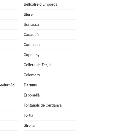
Bellcaire d'Empordà
Biure
Borrassà
Cadaqués
Campelles
Capmany
Cellera de Ter, la
Colomers
Cruïlles, Monells i S.Sadurní de l'Heura
Darnius
Esponellà
Fontanals de Cerdanya
Fortià
Girona