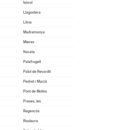
Isòvol
Llagostera
Llívia
Madremanya
Mieres
Navata
Palafrugell
Palol de Revardit
Pedret i Marzà
Pont de Molins
Preses, les
Regencós
Riudaura