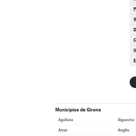
P
S
D
C
U
E
Municipios de Girona
Agullana
Aiguaviva
Amer
Anglès