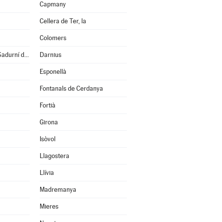
Capmany
Cellera de Ter, la
Colomers
Cruïlles, Monells i S.Sadurní de l'Heura
Darnius
Esponellà
Fontanals de Cerdanya
Fortià
Girona
Isòvol
Llagostera
Llívia
Madremanya
Mieres