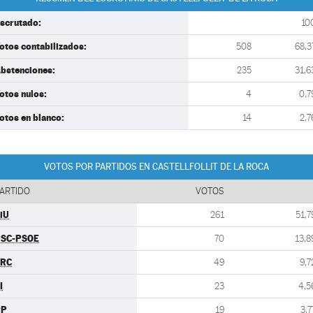
scrutado:
10
otos contabilizados:
508
68,3
bstenciones:
235
31,6
otos nulos:
4
0,7
otos en blanco:
14
2,7
VOTOS POR PARTIDOS EN CASTELLFOLLIT DE LA ROCA
ARTIDO
VOTOS
iU
261
51,7
SC-PSOE
70
13,8
ERC
49
9,7
I
23
4,5
PP
19
3,7