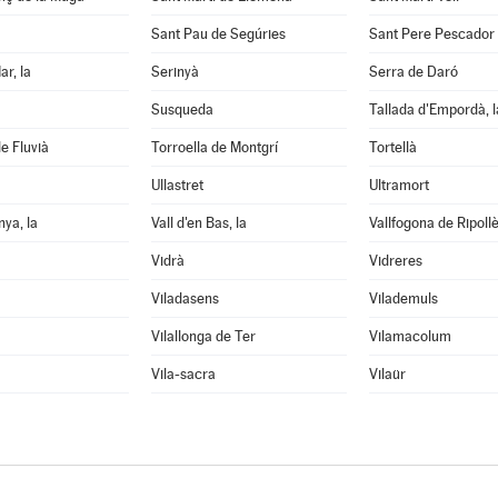
Sant Pau de Segúries
Sant Pere Pescador
ar, la
Serinyà
Serra de Daró
Susqueda
Tallada d'Empordà, l
e Fluvià
Torroella de Montgrí
Tortellà
Ullastret
Ultramort
nya, la
Vall d'en Bas, la
Vallfogona de Ripoll
Vidrà
Vidreres
Viladasens
Vilademuls
Vilallonga de Ter
Vilamacolum
Vila-sacra
Vilaür