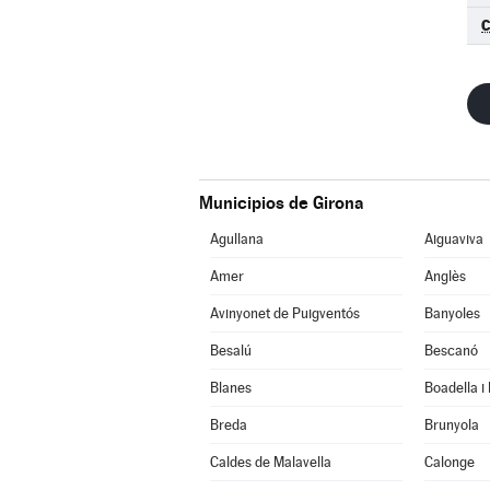
C
Municipios de Girona
Agullana
Aiguaviva
Amer
Anglès
Avinyonet de Puigventós
Banyoles
Besalú
Bescanó
Blanes
Boadella i
Breda
Brunyola
Caldes de Malavella
Calonge