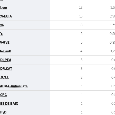
I.cat
18
3,5
CV-EUiA
15
2,9
xC
8
1,5
's
5
0,9
V-GVE
5
0,9
b-CenB
4
0,7
PDLPEA
3
0,
DR.CAT
3
0,
.O.S.I.
2
0,
ACMA-Animalista
1
0,
PCPC
1
0,
ES DE BAIX
1
0,
UPyD
1
0,