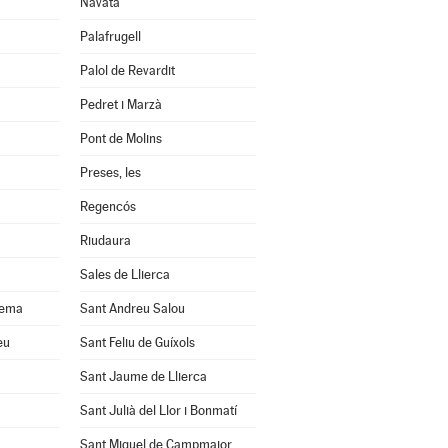
Navata
Palafrugell
Palol de Revardit
Pedret i Marzà
Pont de Molins
Preses, les
Regencós
Riudaura
Sales de Llierca
uema
Sant Andreu Salou
eu
Sant Feliu de Guíxols
Sant Jaume de Llierca
Sant Julià del Llor i Bonmatí
Sant Miquel de Campmajor