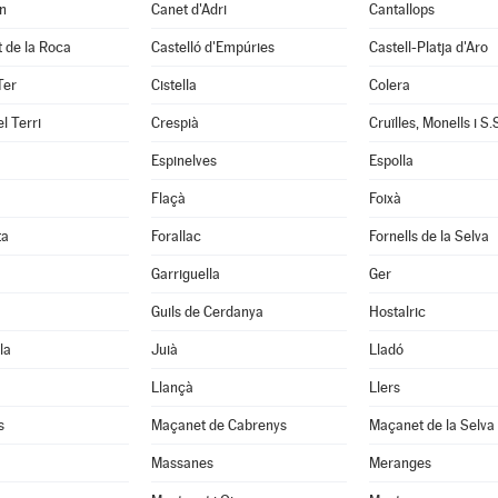
n
Canet d'Adri
Cantallops
it de la Roca
Castelló d'Empúries
Castell-Platja d'Aro
Ter
Cistella
Colera
l Terri
Crespià
Espinelves
Espolla
Flaçà
Foixà
ta
Forallac
Fornells de la Selva
Garriguella
Ger
Guils de Cerdanya
Hostalric
la
Juià
Lladó
Llançà
Llers
s
Maçanet de Cabrenys
Maçanet de la Selva
Massanes
Meranges