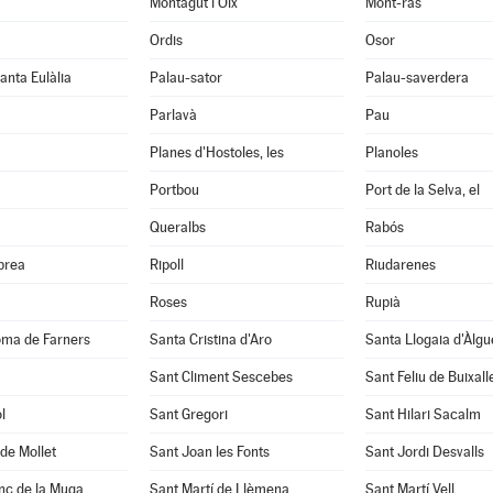
Montagut i Oix
Mont-ras
Ordis
Osor
anta Eulàlia
Palau-sator
Palau-saverdera
Parlavà
Pau
Planes d'Hostoles, les
Planoles
Portbou
Port de la Selva, el
Queralbs
Rabós
abrea
Ripoll
Riudarenes
Roses
Rupià
oma de Farners
Santa Cristina d'Aro
Santa Llogaia d'Àlg
Sant Climent Sescebes
Sant Feliu de Buixall
l
Sant Gregori
Sant Hilari Sacalm
de Mollet
Sant Joan les Fonts
Sant Jordi Desvalls
nç de la Muga
Sant Martí de Llèmena
Sant Martí Vell