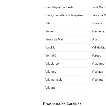
Sant Miquel de Fluvià
Sant Mori
Saus, Camallera i Llampaies
Selva de M
Sils
Siurana
Torrent
Torroella d
Tossa de Mar
Ullà
Vajol, la
Vall de Bia
Ventalló
Verges
Vilablareix
Viladamat
Vilafant
Vilajuïga
Vilamaniscle
Vilanant
Vilopriu
Provincias de Cataluña