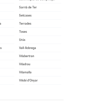
Sarrià de Ter
Setcases
a
Terrades
Toses
Urús
ès
Vall-llobrega
Vilabertran
Viladrau
Vilamalla
Vilobí d'Onyar