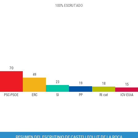
100
%
ESCRUTADO
70
49
23
19
18
15
PSC-PSOE
ERC
SI
PP
RI.cat
ICV-EUiA
RESUMEN DEL ESCRUTINIO DE CASTELLFOLLIT DE LA ROCA