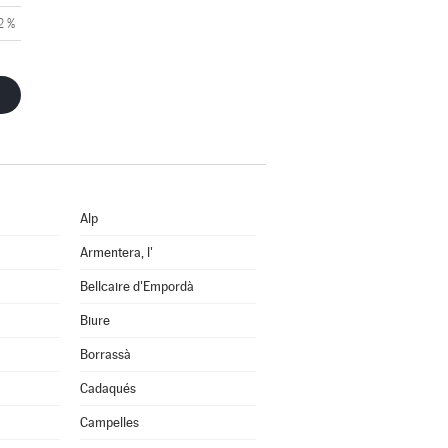
2 %
Alp
Armentera, l'
Bellcaire d'Empordà
Biure
Borrassà
Cadaqués
Campelles