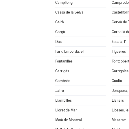
Campllong
Camprodo
Cassà de la Selva
Castellfoll
Celrà
Cervià de 
Corçà
Cornellà de
Das
Escala, l'
Far d'Empordà, el
Figueres
Fontanilles
Fontcober
Garrigàs
Garrigoles
Gombrèn
Gualta
Jafre
Jonquera, 
Llambilles
Llanars
Lloret de Mar
Llosses, le
Maià de Montcal
Masarac