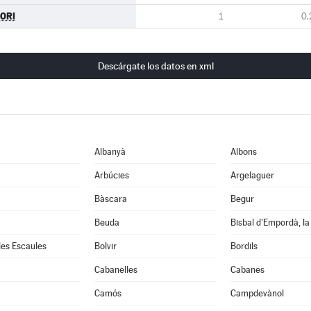
ORI
1
0,
Descárgate los datos en xml
Albanyà
Albons
Arbúcies
Argelaguer
Bàscara
Begur
Beuda
Bisbal d'Empordà, la
 les Escaules
Bolvir
Bordils
Cabanelles
Cabanes
Camós
Campdevànol