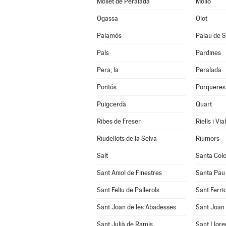
Mollet de Peralada
Molló
Ogassa
Olot
Palamós
Palau de S
Pals
Pardines
Pera, la
Peralada
Pontós
Porqueres
Puigcerdà
Quart
Ribes de Freser
Riells i Vi
Riudellots de la Selva
Riumors
Salt
Santa Col
Sant Aniol de Finestres
Santa Pau
Sant Feliu de Pallerols
Sant Ferrio
Sant Joan de les Abadesses
Sant Joan 
Sant Julià de Ramis
Sant Llore