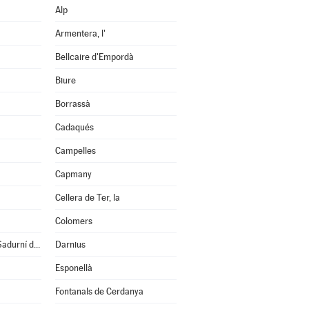
Alp
Armentera, l'
Bellcaire d'Empordà
Biure
Borrassà
Cadaqués
Campelles
Capmany
Cellera de Ter, la
Colomers
Cruïlles, Monells i S.Sadurní de l'Heura
Darnius
Esponellà
Fontanals de Cerdanya