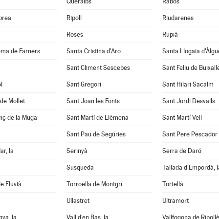
Queralbs
Rabós
abrea
Ripoll
Riudarenes
Roses
Rupià
oma de Farners
Santa Cristina d'Aro
Santa Llogaia d'Àlg
Sant Climent Sescebes
Sant Feliu de Buixall
l
Sant Gregori
Sant Hilari Sacalm
de Mollet
Sant Joan les Fonts
Sant Jordi Desvalls
nç de la Muga
Sant Martí de Llèmena
Sant Martí Vell
Sant Pau de Segúries
Sant Pere Pescador
ar, la
Serinyà
Serra de Daró
Susqueda
Tallada d'Empordà, l
e Fluvià
Torroella de Montgrí
Tortellà
Ullastret
Ultramort
nya, la
Vall d'en Bas, la
Vallfogona de Ripoll