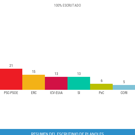
100
%
ESCRUTADO
21
15
13
13
6
5
PSC-PSOE
ERC
ICV-EUiA
SI
PxC
CORI
RESUMEN DEL ESCRUTINIO DE PLANOLES