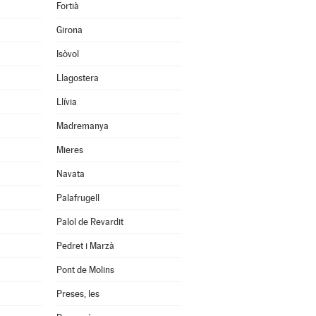
Fortià
Girona
Isòvol
Llagostera
Llívia
Madremanya
Mieres
Navata
Palafrugell
Palol de Revardit
Pedret i Marzà
Pont de Molins
Preses, les