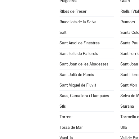
Puigcerdà
Quart
Ribes de Freser
Riells i Vi
Riudellots de la Selva
Riumors
Salt
Santa Col
Sant Aniol de Finestres
Santa Pau
Sant Feliu de Pallerols
Sant Ferrio
Sant Joan de les Abadesses
Sant Joan 
Sant Julià de Ramis
Sant Llore
Sant Miquel de Fluvià
Sant Mori
Saus, Camallera i Llampaies
Selva de M
Sils
Siurana
Torrent
Torroella d
Tossa de Mar
Ullà
Vajol, la
Vall de Bia