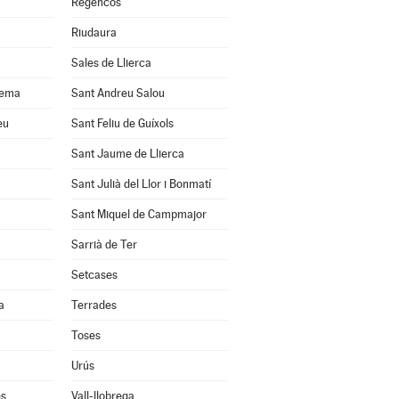
Regencós
Riudaura
Sales de Llierca
uema
Sant Andreu Salou
eu
Sant Feliu de Guíxols
Sant Jaume de Llierca
Sant Julià del Llor i Bonmatí
Sant Miquel de Campmajor
Sarrià de Ter
Setcases
a
Terrades
Toses
Urús
ès
Vall-llobrega