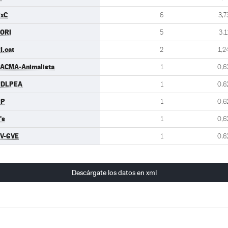
xC
6
3,7
ORI
5
3,1
I.cat
2
1,2
ACMA-Animalista
1
0,6
PDLPEA
1
0,6
PP
1
0,6
's
1
0,6
V-GVE
1
0,6
Descárgate los datos en xml