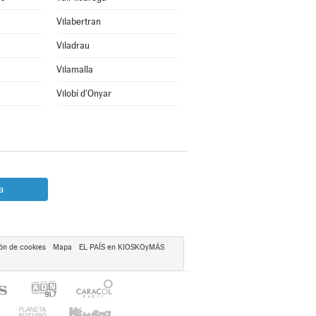
Vilabertran
Viladrau
Vilamalla
Vilobí d'Onyar
a
ón de cookies
Mapa
EL PAÍS en KIOSKOyMÁS