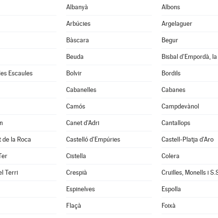
Albanyà
Albons
Arbúcies
Argelaguer
Bàscara
Begur
Beuda
Bisbal d'Empordà, la
 les Escaules
Bolvir
Bordils
Cabanelles
Cabanes
Camós
Campdevànol
n
Canet d'Adri
Cantallops
it de la Roca
Castelló d'Empúries
Castell-Platja d'Aro
Ter
Cistella
Colera
l Terri
Crespià
Espinelves
Espolla
Flaçà
Foixà