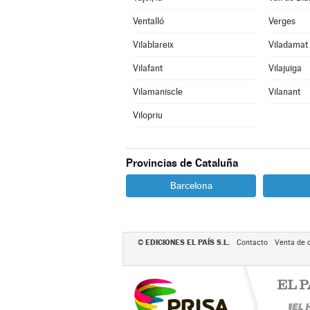
Ventalló
Verges
Vilablareix
Viladamat
Vilafant
Vilajuïga
Vilamaniscle
Vilanant
Vilopriu
Provincias de Cataluña
Barcelona
EDICIONES EL PAÍS S.L.
©
Contacto
Venta de 