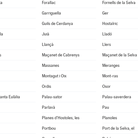
ta
Forallac
Fornells de la Selva
Garriguella
Ger
Guils de Cerdanya
Hostalric
la
Juià
Lladó
Llançà
Llers
s
Maçanet de Cabrenys
Maçanet de la Selva
Massanes
Meranges
Montagut i Oix
Mont-ras
Ordis
Osor
anta Eulàlia
Palau-sator
Palau-saverdera
Parlavà
Pau
Planes d'Hostoles, les
Planoles
Portbou
Port de la Selva, el