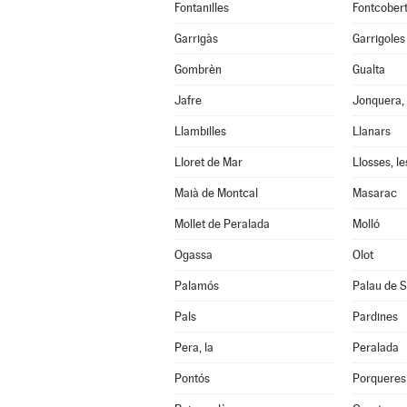
Fontanilles
Fontcober
Garrigàs
Garrigoles
Gombrèn
Gualta
Jafre
Jonquera, 
Llambilles
Llanars
Lloret de Mar
Llosses, le
Maià de Montcal
Masarac
Mollet de Peralada
Molló
Ogassa
Olot
Palamós
Palau de S
Pals
Pardines
Pera, la
Peralada
Pontós
Porqueres