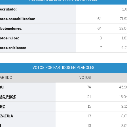
scrutado:
10
otos contabilizados:
164
71,9
bstenciones:
64
28,0
otos nulos:
3
1,8
otos en blanco:
7
4,2
VOTOS POR PARTIDOS EN PLANOLES
ARTIDO
VOTOS
iU
74
45,9
SC-PSOE
21
13,0
ERC
15
9,3
CV-EUiA
13
8,0
I
13
8,0