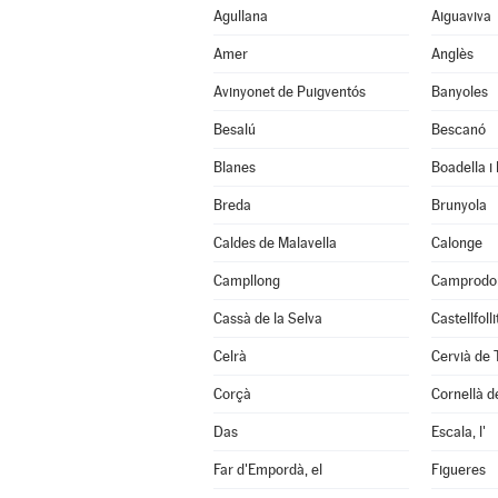
Agullana
Aiguaviva
Amer
Anglès
Avinyonet de Puigventós
Banyoles
Besalú
Bescanó
Blanes
Boadella i
Breda
Brunyola
Caldes de Malavella
Calonge
Campllong
Camprodo
Cassà de la Selva
Castellfoll
Celrà
Cervià de 
Corçà
Cornellà de
Das
Escala, l'
Far d'Empordà, el
Figueres