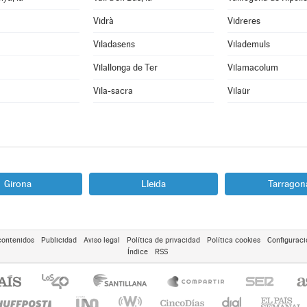
Vidrà
Vidreres
Viladasens
Vilademuls
Vilallonga de Ter
Vilamacolum
Vila-sacra
Vilaür
Girona
Lleida
Tarragon
contenidos
Publicidad
Aviso legal
Política de privacidad
Política cookies
Configuraci
Índice
RSS