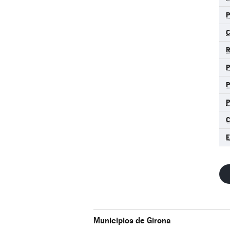
P
C
R
P
C
E
Municipios de Girona