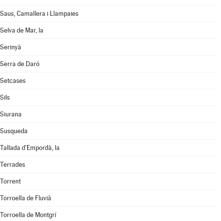
Saus, Camallera i Llampaies
Selva de Mar, la
Serinyà
Serra de Daró
Setcases
Sils
Siurana
Susqueda
Tallada d'Empordà, la
Terrades
Torrent
Torroella de Fluvià
Torroella de Montgrí