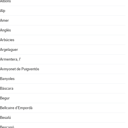
Albons
Alp
Amer
Anglès
Arbúcies
Argelaguer
Armentera, l'
Avinyonet de Puigventós
Banyoles
Bàscara
Begur
Bellcaire d'Empordà
Besalú
Bescanó