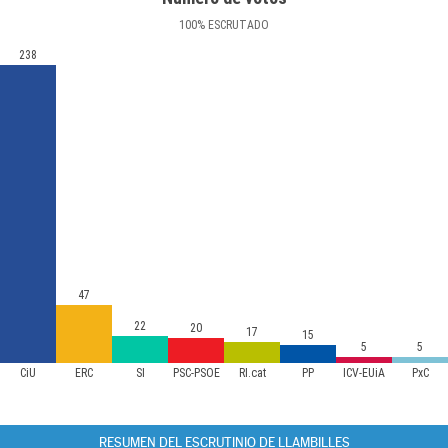
100
%
ESCRUTADO
238
47
22
20
17
15
5
5
CiU
ERC
SI
PSC-PSOE
RI.cat
PP
ICV-EUiA
PxC
RESUMEN DEL ESCRUTINIO DE LLAMBILLES