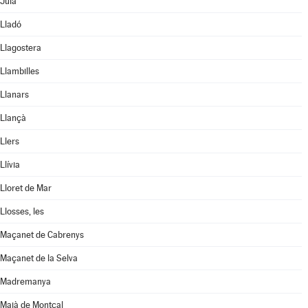
Juià
Lladó
Llagostera
Llambilles
Llanars
Llançà
Llers
Llívia
Lloret de Mar
Llosses, les
Maçanet de Cabrenys
Maçanet de la Selva
Madremanya
Maià de Montcal