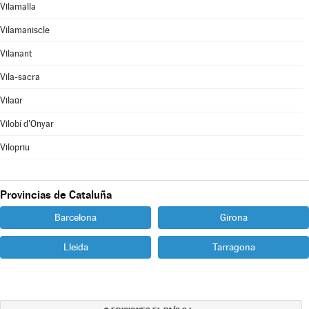
Vilamalla
Vilamaniscle
Vilanant
Vila-sacra
Vilaür
Vilobí d'Onyar
Vilopriu
Provincias de Cataluña
Barcelona
Girona
Lleida
Tarragona