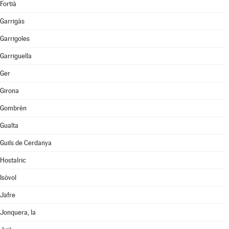
Fortià
Garrigàs
Garrigoles
Garriguella
Ger
Girona
Gombrèn
Gualta
Guils de Cerdanya
Hostalric
Isòvol
Jafre
Jonquera, la