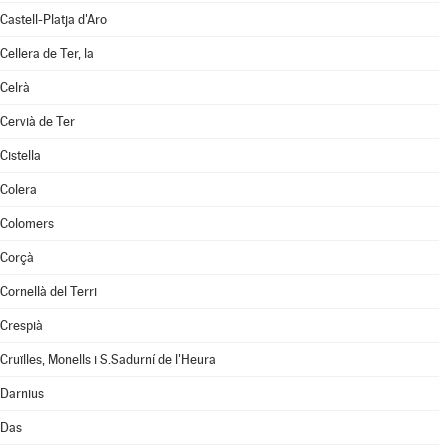
Castell-Platja d'Aro
Cellera de Ter, la
Celrà
Cervià de Ter
Cistella
Colera
Colomers
Corçà
Cornellà del Terri
Crespià
Cruïlles, Monells i S.Sadurní de l'Heura
Darnius
Das