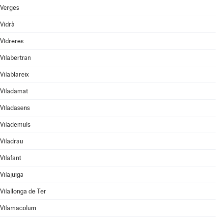
Verges
Vidrà
Vidreres
Vilabertran
Vilablareix
Viladamat
Viladasens
Vilademuls
Viladrau
Vilafant
Vilajuïga
Vilallonga de Ter
Vilamacolum