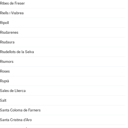
Ribes de Freser
Riells i Viabrea
Ripoll
Riudarenes
Riudaura
Riudellots de la Selva
Riumors
Roses
Rupià
Sales de Llierca
Salt
Santa Coloma de Farners
Santa Cristina d'Aro