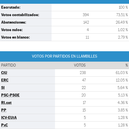
Escrutado:
100 %
Votos contabilizados:
394
73,51 %
Abstenciones:
142
26,49 %
Votos nulos:
4
1,02 %
Votos en blanco:
11
2,79 %
VOTOS POR PARTIDOS EN LLAMBILLES
PARTIDO
VOTOS
%
CiU
238
61,03 %
ERC
47
12,05 %
SI
22
5,64 %
PSC-PSOE
20
5,13 %
RI.cat
17
4,36 %
PP
15
3,85 %
ICV-EUiA
5
1,28 %
PxC
5
1,28 %