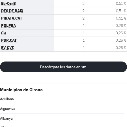
Eb-CenB
2
0,51 %
DES DE BAIX
2
0,51 %
PIRATA.CAT
2
0,51 %
PDLPEA
1
0,26 %
C's
1
0,26 %
PDR.CAT
1
0,26 %
EV-GVE
1
0,26 %
Descárgate los datos en xml
Municipios de Girona
Agullana
Aiguaviva
Albanyà