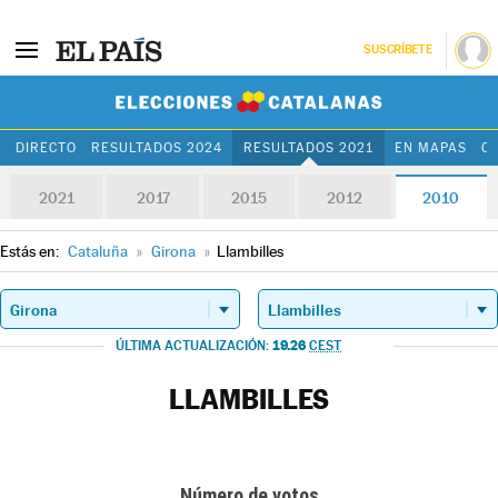
SUSCRÍBETE
Elecciones Cat
DIRECTO
RESULTADOS 2024
RESULTADOS 2021
EN MAPAS
C
2021
2017
2015
2012
2010
Estás en:
Cataluña
»
Girona
»
Llambilles
19.26
ÚLTIMA ACTUALIZACIÓN:
CEST
LLAMBILLES
Número de votos