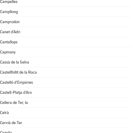
Campelles
Campllong
Camprodon
Canet d'Adri
Cantallops
Capmany
Cassà de la Selva
Castellfollit de la Roca
Castelló d'Empúries
Castell-Platja d'Aro
Cellera de Ter, la
Celrà
Cervià de Ter
Cistella