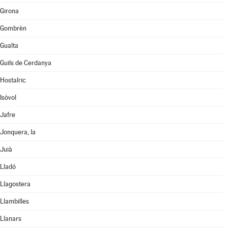
Girona
Gombrèn
Gualta
Guils de Cerdanya
Hostalric
Isòvol
Jafre
Jonquera, la
Juià
Lladó
Llagostera
Llambilles
Llanars