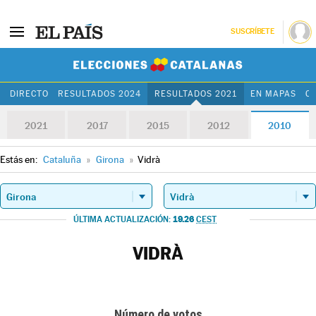
SUSCRÍBETE
Elecciones Cat
DIRECTO
RESULTADOS 2024
RESULTADOS 2021
EN MAPAS
C
2021
2017
2015
2012
2010
Estás en:
Cataluña
»
Girona
»
Vidrà
19.26
ÚLTIMA ACTUALIZACIÓN:
CEST
VIDRÀ
Número de votos