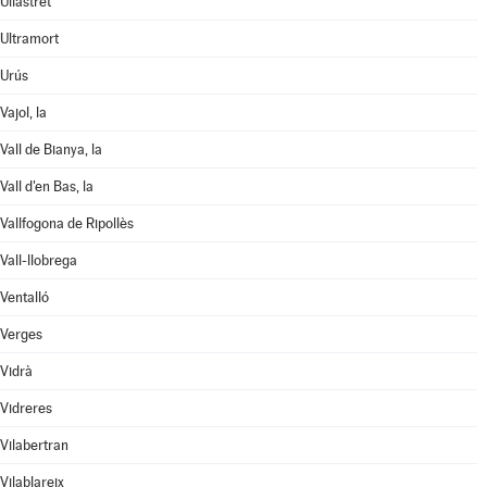
Ullastret
Ultramort
Urús
Vajol, la
Vall de Bianya, la
Vall d'en Bas, la
Vallfogona de Ripollès
Vall-llobrega
Ventalló
Verges
Vidrà
Vidreres
Vilabertran
Vilablareix