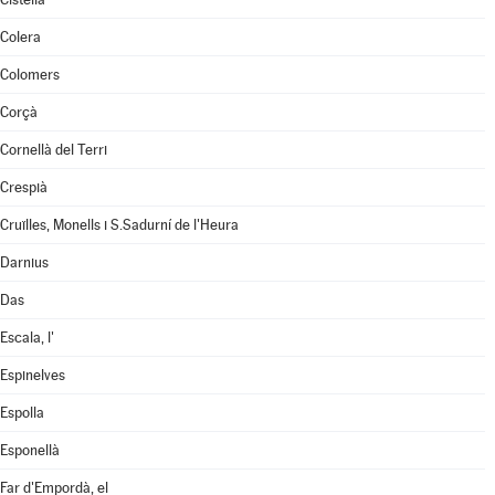
Colera
Colomers
Corçà
Cornellà del Terri
Crespià
Cruïlles, Monells i S.Sadurní de l'Heura
Darnius
Das
Escala, l'
Espinelves
Espolla
Esponellà
Far d'Empordà, el