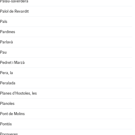
Palau-saverdera
Palol de Revardit
Pals
Pardines
Parlavà
Pau
Pedret i Marzà
Pera, la
Peralada
Planes d'Hostoles, les
Planoles
Pont de Molins
Pontós
Porqueres