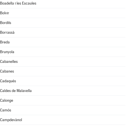
Boadella i les Escaules
Bolvir
Bordils
Borrassà
Breda
Brunyola
Cabanelles
Cabanes
Cadaqués
Caldes de Malavella
Calonge
Camós
Campdevànol