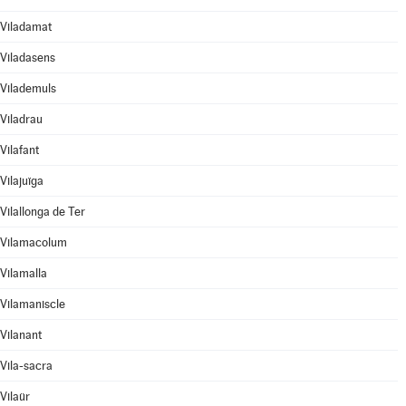
Viladamat
Viladasens
Vilademuls
Viladrau
Vilafant
Vilajuïga
Vilallonga de Ter
Vilamacolum
Vilamalla
Vilamaniscle
Vilanant
Vila-sacra
Vilaür