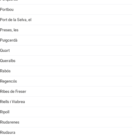
Portbou
Port de la Selva, el
Preses, les
Puigcerdà
Quart
Queralbs
Rabós
Regencós
Ribes de Freser
Riells i Viabrea
Ripoll
Riudarenes
Riudaura