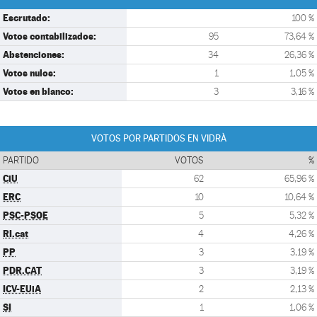
Escrutado:
100 %
Votos contabilizados:
95
73,64 %
Abstenciones:
34
26,36 %
Votos nulos:
1
1,05 %
Votos en blanco:
3
3,16 %
VOTOS POR PARTIDOS EN VIDRÀ
PARTIDO
VOTOS
%
CiU
62
65,96 %
ERC
10
10,64 %
PSC-PSOE
5
5,32 %
RI.cat
4
4,26 %
PP
3
3,19 %
PDR.CAT
3
3,19 %
ICV-EUiA
2
2,13 %
SI
1
1,06 %