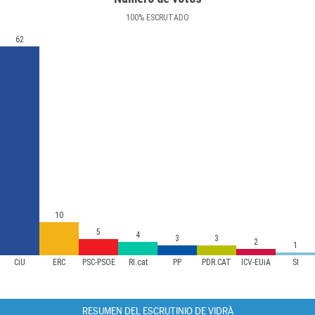
100
%
ESCRUTADO
62
10
5
4
3
3
2
1
CiU
ERC
PSC-PSOE
RI.cat
PP
PDR.CAT
ICV-EUiA
SI
RESUMEN DEL ESCRUTINIO DE VIDRÀ