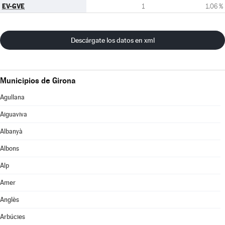
EV-GVE
1
1,06 %
Descárgate los datos en xml
Municipios de Girona
Agullana
Aiguaviva
Albanyà
Albons
Alp
Amer
Anglès
Arbúcies