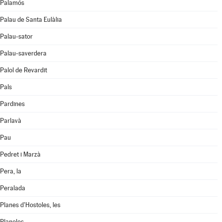
Palamós
Palau de Santa Eulàlia
Palau-sator
Palau-saverdera
Palol de Revardit
Pals
Pardines
Parlavà
Pau
Pedret i Marzà
Pera, la
Peralada
Planes d'Hostoles, les
Planoles