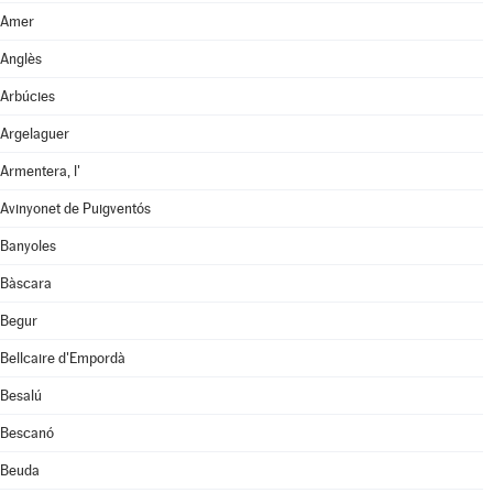
Amer
Anglès
Arbúcies
Argelaguer
Armentera, l'
Avinyonet de Puigventós
Banyoles
Bàscara
Begur
Bellcaire d'Empordà
Besalú
Bescanó
Beuda