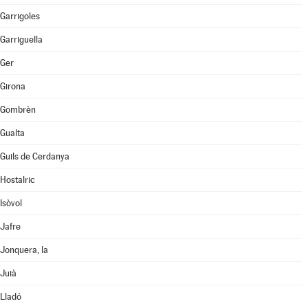
Garrigoles
Garriguella
Ger
Girona
Gombrèn
Gualta
Guils de Cerdanya
Hostalric
Isòvol
Jafre
Jonquera, la
Juià
Lladó