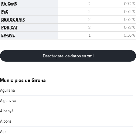
Eb-CenB
2
0,72 %
PxC
2
0,72 %
DES DE BAIX
2
0,72 %
PDR.CAT
2
0,72 %
EV-GVE
1
0,36 %
Descárgate los datos en xml
Municipios de Girona
Agullana
Aiguaviva
Albanyà
Albons
Alp