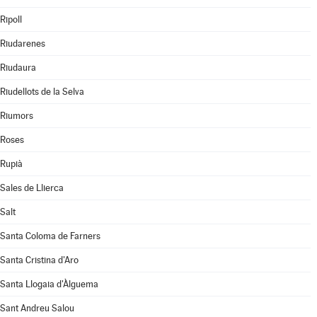
Ripoll
Riudarenes
Riudaura
Riudellots de la Selva
Riumors
Roses
Rupià
Sales de Llierca
Salt
Santa Coloma de Farners
Santa Cristina d'Aro
Santa Llogaia d'Àlguema
Sant Andreu Salou