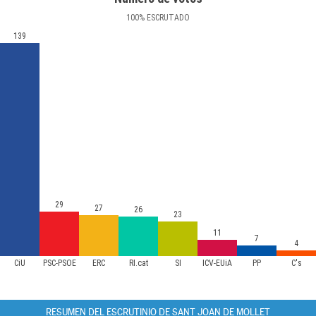
100
%
ESCRUTADO
139
29
27
26
23
11
7
4
CiU
PSC-PSOE
ERC
RI.cat
SI
ICV-EUiA
PP
C's
RESUMEN DEL ESCRUTINIO DE SANT JOAN DE MOLLET