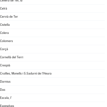
Cellera de Ter, la
Celrà
Cervià de Ter
Cistella
Colera
Colomers
Corçà
Cornellà del Terri
Crespià
Cruïlles, Monells i S.Sadurní de l'Heura
Darnius
Das
Escala, l'
Espinelves