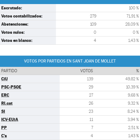
Escrutado:
100 %
Votos contabilizados:
279
71,91 %
Abstenciones:
109
28,09 %
Votos nulos:
0
0 %
Votos en blanco:
4
1,43 %
VOTOS POR PARTIDOS EN SANT JOAN DE MOLLET
PARTIDO
VOTOS
%
CiU
139
49,82 %
PSC-PSOE
29
10,39 %
ERC
27
9,68 %
RI.cat
26
9,32 %
SI
23
8,24 %
ICV-EUiA
11
3,94 %
PP
7
2,51 %
C's
4
1,43 %