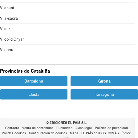
Vilanant
Vila-sacra
Vilaür
Vilobí d'Onyar
Vilopriu
Provincias de Cataluña
Barcelona
Girona
Lleida
Tarragona
EDICIONES EL PAÍS S.L.
©
Contacto
Venta de contenidos
Publicidad
Aviso legal
Política de privacidad
Política cookies
Configuración de cookies
Mapa
EL PAÍS en KIOSKOyMÁS
Índice