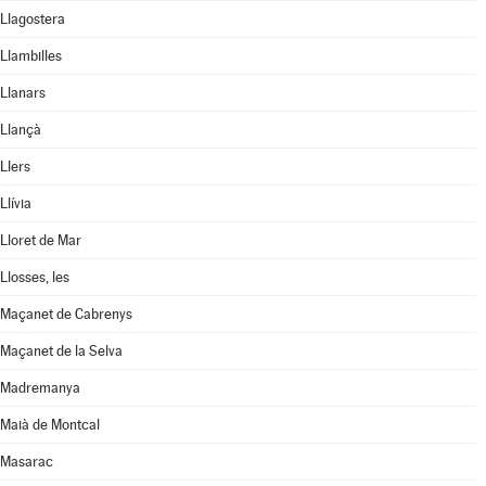
Llagostera
Llambilles
Llanars
Llançà
Llers
Llívia
Lloret de Mar
Llosses, les
Maçanet de Cabrenys
Maçanet de la Selva
Madremanya
Maià de Montcal
Masarac