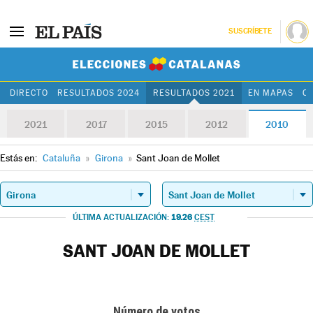
SUSCRÍBETE
Elecciones Cat
DIRECTO
RESULTADOS 2024
RESULTADOS 2021
EN MAPAS
C
2021
2017
2015
2012
2010
Estás en:
Cataluña
»
Girona
»
Sant Joan de Mollet
19.26
ÚLTIMA ACTUALIZACIÓN:
CEST
SANT JOAN DE MOLLET
Número de votos