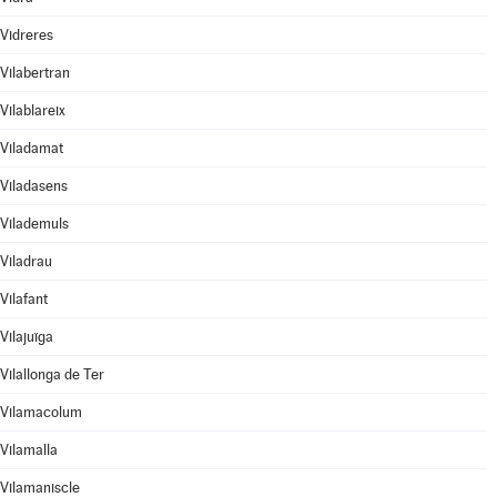
Vidreres
Vilabertran
Vilablareix
Viladamat
Viladasens
Vilademuls
Viladrau
Vilafant
Vilajuïga
Vilallonga de Ter
Vilamacolum
Vilamalla
Vilamaniscle