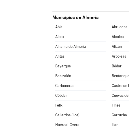
Municipios de Almería
Abla
Abrucena
Albox
Alcolea
Alhama de Almería
Alicún
Antas
Arboleas
Bayarque
Bédar
Benizalón
Bentariqu
Carboneras
Castro de 
Cóbdar
Cuevas de
Felix
Fines
Gallardos (Los)
Garrucha
Huércal-Overa
Illar