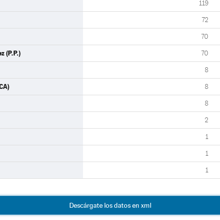
119
72
70
 (P.P.)
70
8
CA)
8
8
2
1
1
1
Descárgate los datos en xml