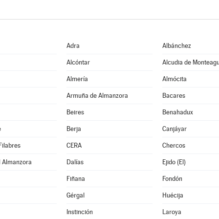
Adra
Albánchez
Alcóntar
Alcudia de Monteag
Almería
Almócita
Armuña de Almanzora
Bacares
Beires
Benahadux
e
Berja
Canjáyar
Filabres
CERA
Chercos
l Almanzora
Dalías
Ejido (El)
Fiñana
Fondón
Gérgal
Huécija
Instinción
Laroya