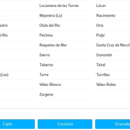
Lucainena de las Torres
Lúcar
Mojonera (La)
Nacimiento
astro
Olula del Río
Oria
l Río
Pechina
Pulpí
Roquetas de Mar
Santa Cruz de Marc
Sierro
Somontín
Taberno
Tahal
 (Las)
Turre
Turrillas
Vélez-Blanco
Vélez-Rubio
Zurgena
Cádiz
Córdoba
Granada