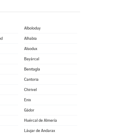
Alboloduy
ud
Alhabia
Alsodux
Bayárcal
Benitagla
Cantoria
Chirivel
Enix
Gádor
Huércal de Almería
Láujar de Andarax