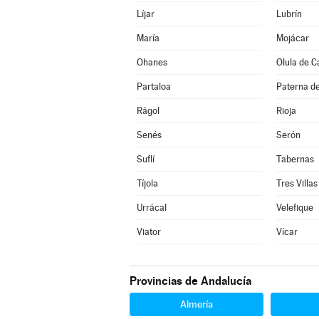
Líjar
Lubrín
María
Mojácar
Ohanes
Olula de C
Partaloa
Paterna de
Rágol
Rioja
Senés
Serón
Suflí
Tabernas
Tíjola
Tres Villas
Urrácal
Velefique
Viator
Vícar
Provincias de Andalucía
Almería