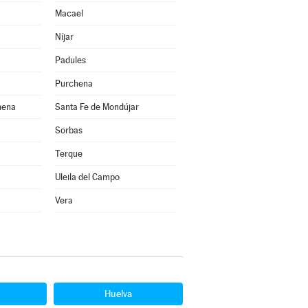
Macael
Níjar
Padules
Purchena
hena
Santa Fe de Mondújar
Sorbas
Terque
Uleila del Campo
Vera
Huelva