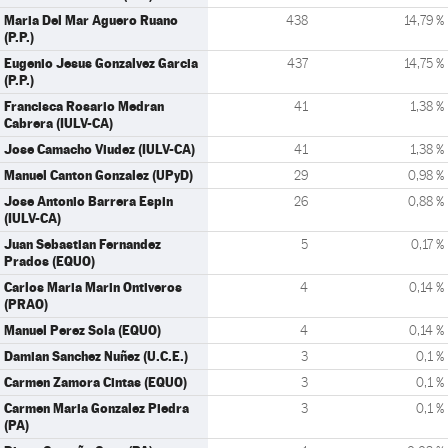
Maria Del Mar Aguero Ruano
438
14,79 %
(P.P.)
Eugenio Jesus Gonzalvez Garcia
437
14,75 %
(P.P.)
Francisca Rosario Medran
41
1,38 %
Cabrera (IULV-CA)
Jose Camacho Viudez (IULV-CA)
41
1,38 %
Manuel Canton Gonzalez (UPyD)
29
0,98 %
Jose Antonio Barrera Espin
26
0,88 %
(IULV-CA)
Juan Sebastian Fernandez
5
0,17 %
Prados (EQUO)
Carlos Maria Marin Ontiveros
4
0,14 %
(PRAO)
Manuel Perez Sola (EQUO)
4
0,14 %
Damian Sanchez Nuñez (U.C.E.)
3
0,1 %
Carmen Zamora Cintas (EQUO)
3
0,1 %
Carmen Maria Gonzalez Piedra
3
0,1 %
(PA)