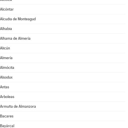
Alcóntar
Alcudia de Monteagud
Alhabia
Alhama de Almería
Alicún
Almería
Almócita
Alsodux
Antas
Arboleas
Armuña de Almanzora
Bacares
Bayárcal