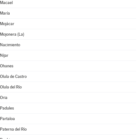
Macael
María
Mojácar
Mojonera (La)
Nacimiento
Níjar
Ohanes
Olula de Castro
Olula del Río
Oria
Padules
Partaloa
Paterna del Río