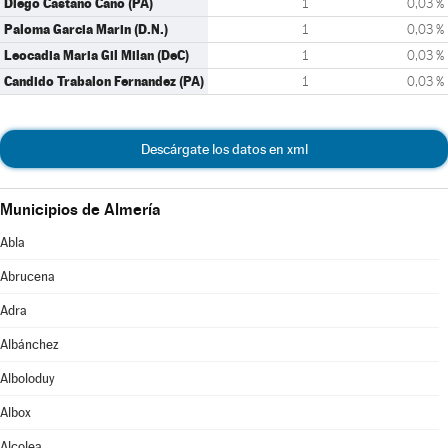
Diego Castaño Cano (PA)
1
0,03 %
Paloma Garcia Marin (D.N.)
1
0,03 %
Leocadia Maria Gil Milan (DeC)
1
0,03 %
Candido Trabalon Fernandez (PA)
1
0,03 %
Descárgate los datos en xml
Municipios de Almería
Abla
Abrucena
Adra
Albánchez
Alboloduy
Albox
Alcolea