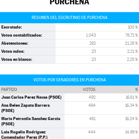
PURCHENA
RESUMEN DEL ESCRUTINIO DE PURCHENA
Escrutado:
100 %
Votos contabilizados:
1.043
78,72 %
Abstenciones:
282
21,28 %
Votos nulos:
23
2,21 %
Votos en blanco:
23
2,25 %
VOTOS POR SENADORES EN PURCHENA
PARTIDO
VOTOS
%
Juan Carlos Perez Navas (PSOE)
492
16,61 %
Ana Belen Zapata Barrera
484
16,34 %
(PSOE)
Maria Petronila Sanchez Garcia
481
16,24 %
(PSOE)
Luis Rogelio Rodriguez
444
14,99 %
Comendador Perez (P.P.)