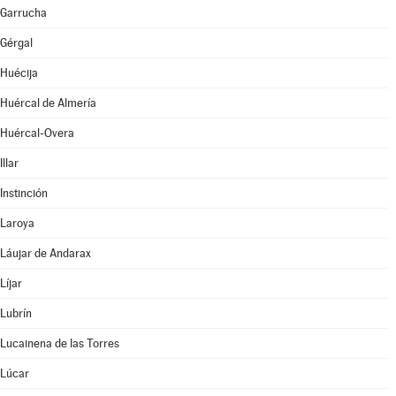
Garrucha
Gérgal
Huécija
Huércal de Almería
Huércal-Overa
Illar
Instinción
Laroya
Láujar de Andarax
Líjar
Lubrín
Lucainena de las Torres
Lúcar