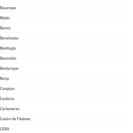
Bayarque
Bédar
Beires
Benahadux
Benitagla
Benizalón
Bentarique
Berja
Canjáyar
Cantoria
Carboneras
Castro de Filabres
CERA