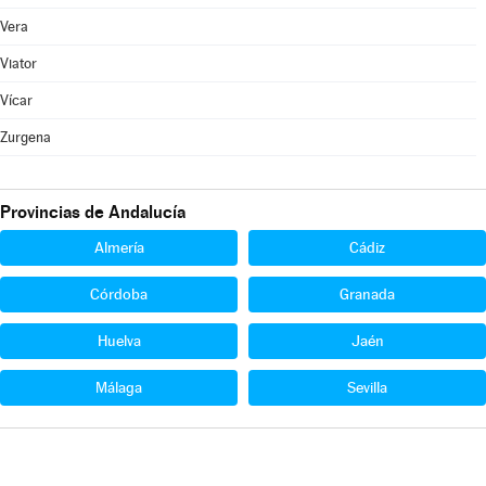
Vera
Viator
Vícar
Zurgena
Provincias de Andalucía
Almería
Cádiz
Córdoba
Granada
Huelva
Jaén
Málaga
Sevilla