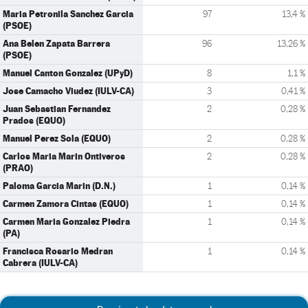
Maria Petronila Sanchez Garcia
97
13,4 %
(PSOE)
Ana Belen Zapata Barrera
96
13,26 %
(PSOE)
Manuel Canton Gonzalez (UPyD)
8
1,1 %
Jose Camacho Viudez (IULV-CA)
3
0,41 %
Juan Sebastian Fernandez
2
0,28 %
Prados (EQUO)
Manuel Perez Sola (EQUO)
2
0,28 %
Carlos Maria Marin Ontiveros
2
0,28 %
(PRAO)
Paloma Garcia Marin (D.N.)
1
0,14 %
Carmen Zamora Cintas (EQUO)
1
0,14 %
Carmen Maria Gonzalez Piedra
1
0,14 %
(PA)
Francisca Rosario Medran
1
0,14 %
Cabrera (IULV-CA)