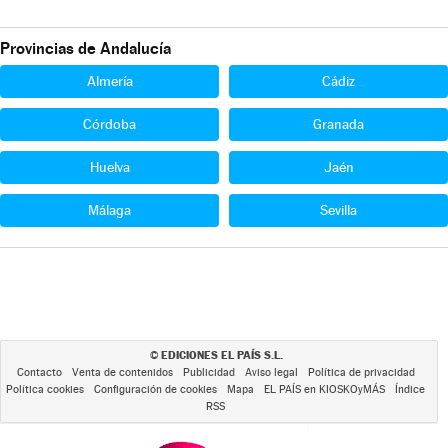
Provincias de Andalucía
Almería
Cádiz
Córdoba
Granada
Huelva
Jaén
Málaga
Sevilla
EDICIONES EL PAÍS S.L.
©
Contacto
Venta de contenidos
Publicidad
Aviso legal
Política de privacidad
Política cookies
Configuración de cookies
Mapa
EL PAÍS en KIOSKOyMÁS
Índice
RSS