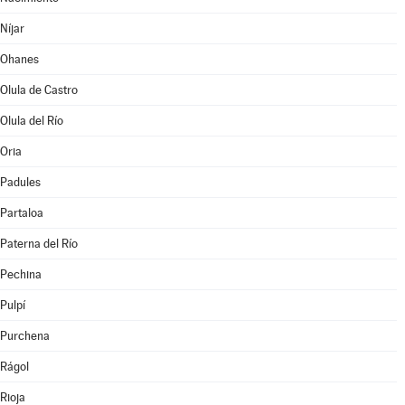
Níjar
Ohanes
Olula de Castro
Olula del Río
Oria
Padules
Partaloa
Paterna del Río
Pechina
Pulpí
Purchena
Rágol
Rioja