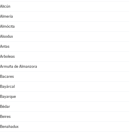
Alicún
Almería
Almócita
Alsodux
Antas
Arboleas
Armuña de Almanzora
Bacares
Bayárcal
Bayarque
Bédar
Beires
Benahadux