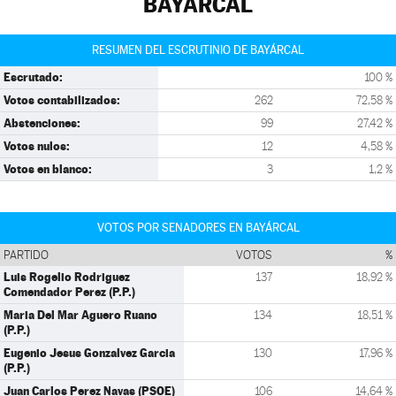
BAYÁRCAL
RESUMEN DEL ESCRUTINIO DE BAYÁRCAL
Escrutado:
100 %
Votos contabilizados:
262
72,58 %
Abstenciones:
99
27,42 %
Votos nulos:
12
4,58 %
Votos en blanco:
3
1,2 %
VOTOS POR SENADORES EN BAYÁRCAL
PARTIDO
VOTOS
%
Luis Rogelio Rodriguez
137
18,92 %
Comendador Perez (P.P.)
Maria Del Mar Aguero Ruano
134
18,51 %
(P.P.)
Eugenio Jesus Gonzalvez Garcia
130
17,96 %
(P.P.)
Juan Carlos Perez Navas (PSOE)
106
14,64 %