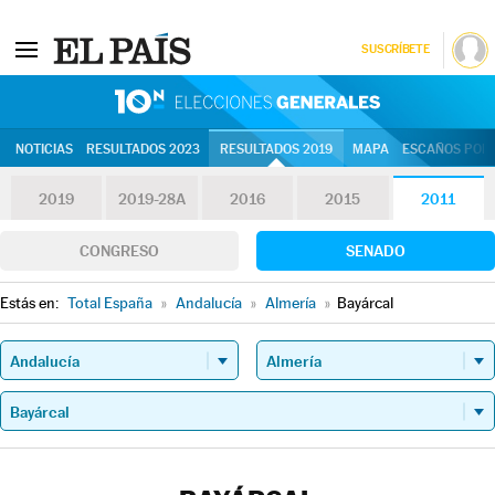
SUSCRÍBETE
10N | Eleccion
NOTICIAS
RESULTADOS 2023
RESULTADOS 2019
MAPA
ESCAÑOS POR 
2019
2019-28A
2016
2015
2011
CONGRESO
SENADO
Estás en:
Total España
»
Andalucía
»
Almería
»
Bayárcal