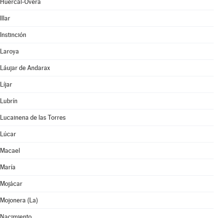
Huércal-Overa
Illar
Instinción
Laroya
Láujar de Andarax
Líjar
Lubrín
Lucainena de las Torres
Lúcar
Macael
María
Mojácar
Mojonera (La)
Nacimiento