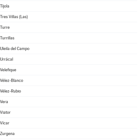
Tíjola
Tres Villas (Las)
Turre
Turrillas
Uleila del Campo
Urrácal
Velefique
Vélez-Blanco
Vélez-Rubio
Vera
Viator
Vícar
Zurgena