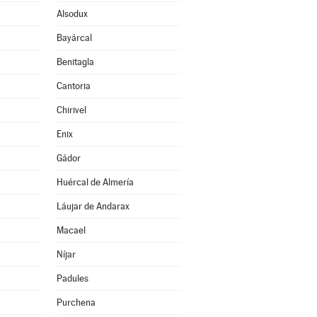
Alsodux
Bayárcal
Benitagla
Cantoria
Chirivel
Enix
Gádor
Huércal de Almería
Láujar de Andarax
Macael
Níjar
Padules
Purchena