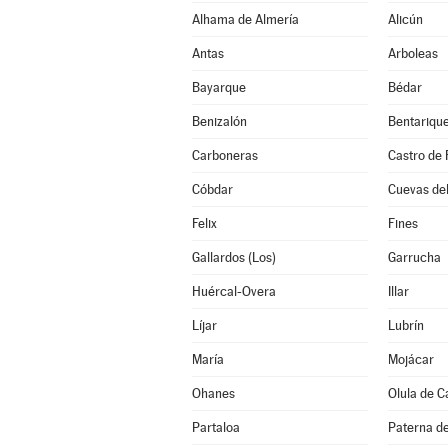
Alhama de Almería
Alicún
Antas
Arboleas
Bayarque
Bédar
Benizalón
Bentariqu
Carboneras
Castro de 
Cóbdar
Cuevas de
Felix
Fines
Gallardos (Los)
Garrucha
Huércal-Overa
Illar
Líjar
Lubrín
María
Mojácar
Ohanes
Olula de C
Partaloa
Paterna de