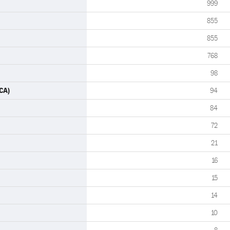
999
855
855
768
98
CA)
94
84
72
21
16
15
14
10