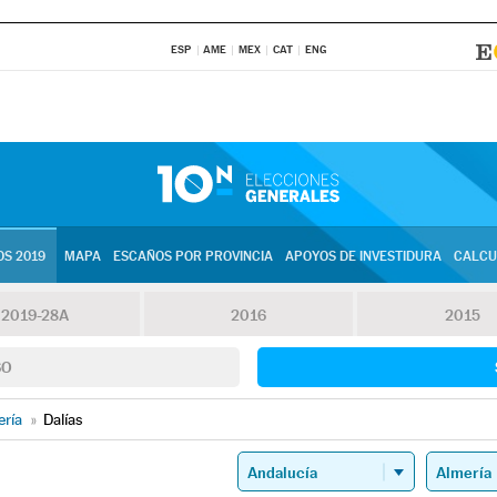
ESP
AME
MEX
CAT
ENG
S 2019
MAPA
ESCAÑOS POR PROVINCIA
APOYOS DE INVESTIDURA
CALCU
2019-28A
2016
2015
SO
ería
»
Dalías