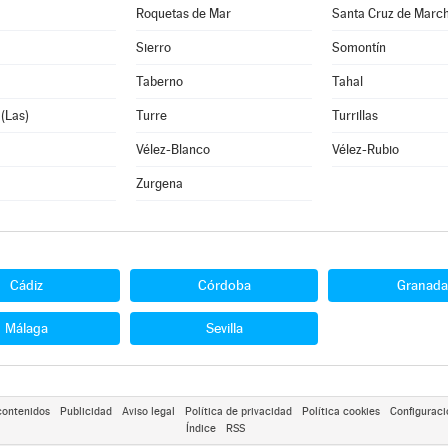
Roquetas de Mar
Santa Cruz de Marc
Sierro
Somontín
Taberno
Tahal
 (Las)
Turre
Turrillas
Vélez-Blanco
Vélez-Rubio
Zurgena
Cádiz
Córdoba
Granada
Málaga
Sevilla
contenidos
Publicidad
Aviso legal
Política de privacidad
Política cookies
Configuraci
Índice
RSS