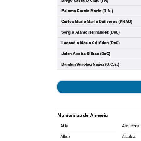
Diego Castaño Cano (PA)
Paloma Garcia Marin (D.N.)
Carlos Maria Marin Ontiveros (PRAO)
Sergio Alamo Hernandez (DeC)
Leocadia Maria Gil Milan (DeC)
Julen Apoita Bilbao (DeC)
Damian Sanchez Nuñez (U.C.E.)
Municipios de Almería
Abla
Abrucena
Albox
Alcolea