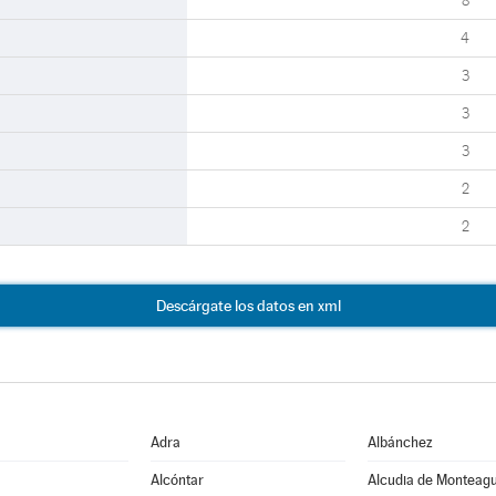
8
4
3
3
3
2
2
Descárgate los datos en xml
Adra
Albánchez
Alcóntar
Alcudia de Monteag