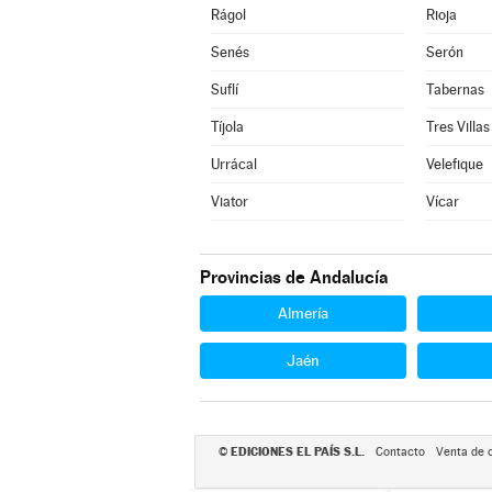
Rágol
Rioja
Senés
Serón
Suflí
Tabernas
Tíjola
Tres Villas
Urrácal
Velefique
Viator
Vícar
Provincias de Andalucía
Almería
Jaén
EDICIONES EL PAÍS S.L.
©
Contacto
Venta de 