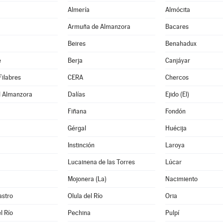
Almería
Almócita
Armuña de Almanzora
Bacares
Beires
Benahadux
e
Berja
Canjáyar
Filabres
CERA
Chercos
l Almanzora
Dalías
Ejido (El)
Fiñana
Fondón
Gérgal
Huécija
Instinción
Laroya
Lucainena de las Torres
Lúcar
Mojonera (La)
Nacimiento
astro
Olula del Río
Oria
l Río
Pechina
Pulpí