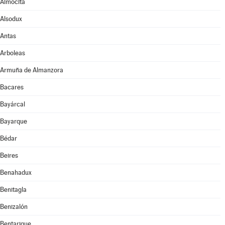
Almócita
Alsodux
Antas
Arboleas
Armuña de Almanzora
Bacares
Bayárcal
Bayarque
Bédar
Beires
Benahadux
Benitagla
Benizalón
Bentarique