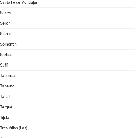
Santa Fe de Mondújar
Senés
Serón
Sierro
Somontín
Sorbas
Suflí
Tabernas
Taberno
Tahal
Terque
Tíjola
Tres Villas (Las)