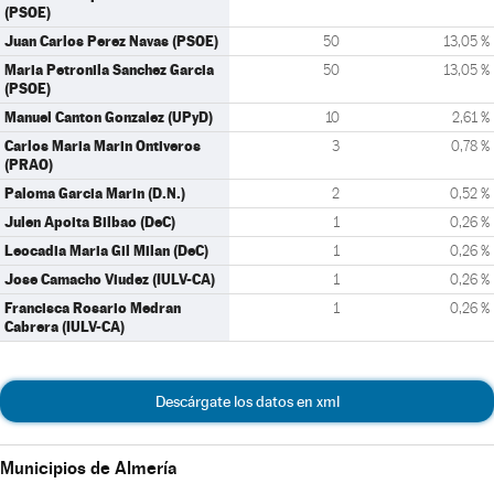
(PSOE)
Juan Carlos Perez Navas (PSOE)
50
13,05 %
Maria Petronila Sanchez Garcia
50
13,05 %
(PSOE)
Manuel Canton Gonzalez (UPyD)
10
2,61 %
Carlos Maria Marin Ontiveros
3
0,78 %
(PRAO)
Paloma Garcia Marin (D.N.)
2
0,52 %
Julen Apoita Bilbao (DeC)
1
0,26 %
Leocadia Maria Gil Milan (DeC)
1
0,26 %
Jose Camacho Viudez (IULV-CA)
1
0,26 %
Francisca Rosario Medran
1
0,26 %
Cabrera (IULV-CA)
Descárgate los datos en xml
Municipios de Almería