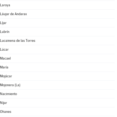
Laroya
Láujar de Andarax
Líjar
Lubrín
Lucainena de las Torres
Lúcar
Macael
María
Mojácar
Mojonera (La)
Nacimiento
Níjar
Ohanes