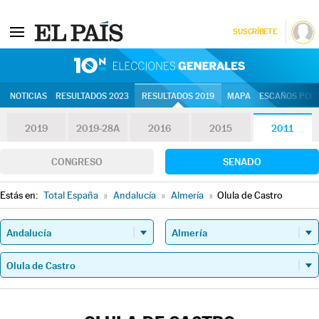
SUSCRÍBETE
10N | Eleccion
NOTICIAS
RESULTADOS 2023
RESULTADOS 2019
MAPA
ESCAÑOS POR 
2019
2019-28A
2016
2015
2011
CONGRESO
SENADO
Estás en:
Total España
»
Andalucía
»
Almería
»
Olula de Castro