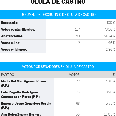
OLULA DE CASTRO
RESUMEN DEL ESCRUTINIO DE OLULA DE CASTRO
Escrutado:
100 %
Votos contabilizados:
137
73,26 %
Abstenciones:
50
26,74 %
Votos nulos:
2
1,46 %
Votos en blanco:
4
2,96 %
VOTOS POR SENADORES EN OLULA DE CASTRO
PARTIDO
VOTOS
%
Maria Del Mar Aguero Ruano
72
18,8 %
(P.P.)
Luis Rogelio Rodriguez
70
18,28 %
Comendador Perez (P.P.)
Eugenio Jesus Gonzalvez Garcia
68
17,75 %
(P.P.)
Ana Belen Zapata Barrera
50
13,05 %