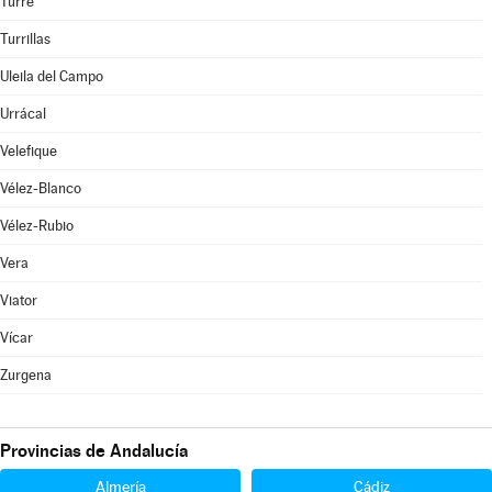
Turre
Turrillas
Uleila del Campo
Urrácal
Velefique
Vélez-Blanco
Vélez-Rubio
Vera
Viator
Vícar
Zurgena
Provincias de Andalucía
Almería
Cádiz