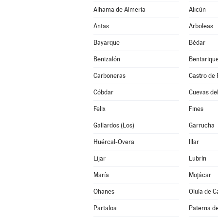
Alhama de Almería
Alicún
Antas
Arboleas
Bayarque
Bédar
Benizalón
Bentariqu
Carboneras
Castro de 
Cóbdar
Cuevas de
Felix
Fines
Gallardos (Los)
Garrucha
Huércal-Overa
Illar
Líjar
Lubrín
María
Mojácar
Ohanes
Olula de C
Partaloa
Paterna de