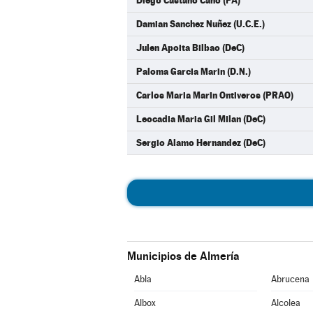
Diego Castaño Cano (PA)
Damian Sanchez Nuñez (U.C.E.)
Julen Apoita Bilbao (DeC)
Paloma Garcia Marin (D.N.)
Carlos Maria Marin Ontiveros (PRAO)
Leocadia Maria Gil Milan (DeC)
Sergio Alamo Hernandez (DeC)
Municipios de Almería
Abla
Abrucena
Albox
Alcolea