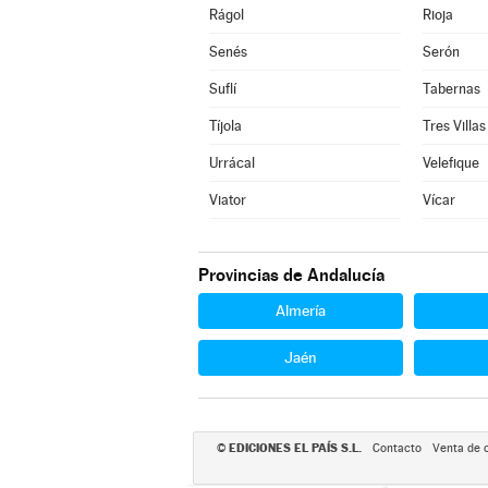
Rágol
Rioja
Senés
Serón
Suflí
Tabernas
Tíjola
Tres Villas
Urrácal
Velefique
Viator
Vícar
Provincias de Andalucía
Almería
Jaén
EDICIONES EL PAÍS S.L.
©
Contacto
Venta de 