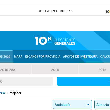
ESP
AME
MEX
CAT
ENG
S 2019
MAPA
ESCAÑOS POR PROVINCIA
APOYOS DE INVESTIDURA
CALCU
2019-28A
2016
2015
SO
ería
»
Mojácar