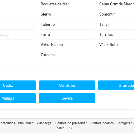
Roquetas de Mar
Santa Cruz de Marc
Sierro
Somontín
Taberno
Tahal
 (Las)
Turre
Turrillas
Vélez-Blanco
Vélez-Rubio
Zurgena
Cádiz
Córdoba
Granada
Málaga
Sevilla
contenidos
Publicidad
Aviso legal
Política de privacidad
Política cookies
Configuraci
Índice
RSS