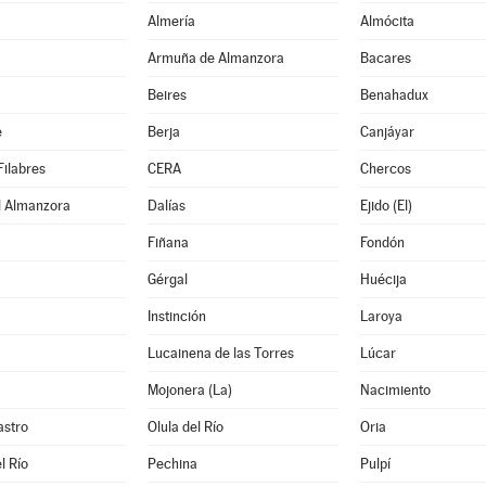
Almería
Almócita
Armuña de Almanzora
Bacares
Beires
Benahadux
e
Berja
Canjáyar
Filabres
CERA
Chercos
l Almanzora
Dalías
Ejido (El)
Fiñana
Fondón
Gérgal
Huécija
Instinción
Laroya
Lucainena de las Torres
Lúcar
Mojonera (La)
Nacimiento
astro
Olula del Río
Oria
l Río
Pechina
Pulpí