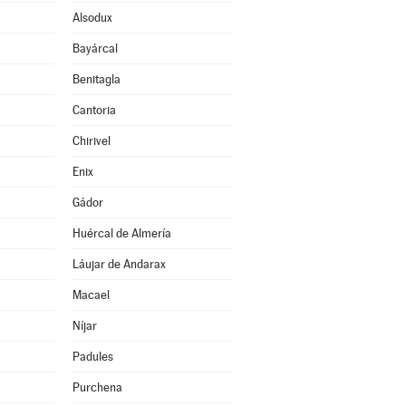
Alsodux
Bayárcal
Benitagla
Cantoria
Chirivel
Enix
Gádor
Huércal de Almería
Láujar de Andarax
Macael
Níjar
Padules
Purchena