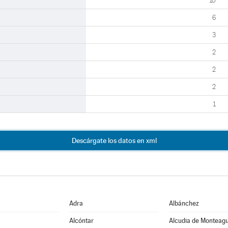
10
6
3
2
2
2
1
Descárgate los datos en xml
Adra
Albánchez
Alcóntar
Alcudia de Monteag