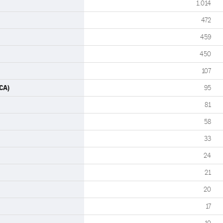
1.014
472
459
450
107
CA)
95
81
58
33
24
21
20
17